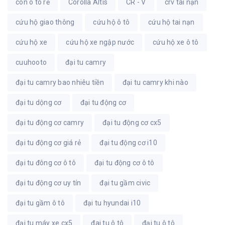
côn ô tô rẻ
Corolla Altis
CR - V
crv tai nạn
cứu hộ giao thông
cứu hộ ô tô
cứu hộ tai nạn
cứu hộ xe
cứu hộ xe ngập nước
cứu hộ xe ô tô
cuuhooto
đại tu camry
đại tu camry bao nhiêu tiền
đại tu camry khi nào
đại tu dộng cơ
đại tu động cơ
đại tu động cơ camry
đại tu động cơ cx5
đại tu động cơ giá rẻ
đại tu động cơ i10
đại tu đông cơ ô tô
đại tu động cơ ô tô
đại tu động cơ uy tín
đại tu gầm civic
đại tu gầm ô tô
đại tu hyundai i10
đại tu máy xe cx5
đai tu ô tô
đại tu ô tô