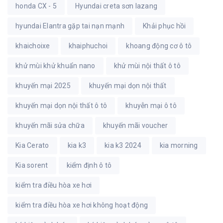
honda CX - 5
Hyundai creta sơn lazang
hyundai Elantra gặp tai nạn mạnh
Khải phục hồi
khaichoixe
khaiphuchoi
khoang động cơ ô tô
khử mùi khử khuẩn nano
khử mùi nội thất ô tô
khuyến mại 2025
khuyến mại dọn nội thất
khuyến mại dọn nội thất ô tô
khuyễn mại ô tô
khuyến mãi sửa chữa
khuyến mãi voucher
Kia Cerato
kia k3
kia k3 2024
kia morning
Kia sorent
kiểm định ô tô
kiểm tra điều hòa xe hơi
kiểm tra điều hòa xe hơi không hoạt động