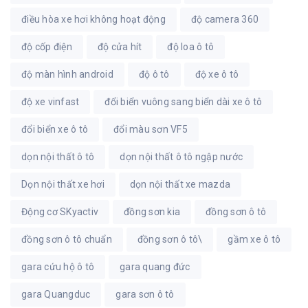
điều hòa xe hơi không hoạt động
độ camera 360
độ cốp điện
độ cửa hít
độ loa ô tô
độ màn hình android
độ ô tô
độ xe ô tô
độ xe vinfast
đổi biển vuông sang biển dài xe ô tô
đổi biển xe ô tô
đổi màu sơn VF5
dọn nội thất ô tô
dọn nội thất ô tô ngập nước
Dọn nội thất xe hơi
dọn nội thất xe mazda
Động cơ SKyactiv
đồng sơn kia
đồng sơn ô tô
đồng sơn ô tô chuẩn
đồng sơn ô tô\
gầm xe ô tô
gara cứu hộ ô tô
gara quang đức
gara Quangduc
gara sơn ô tô