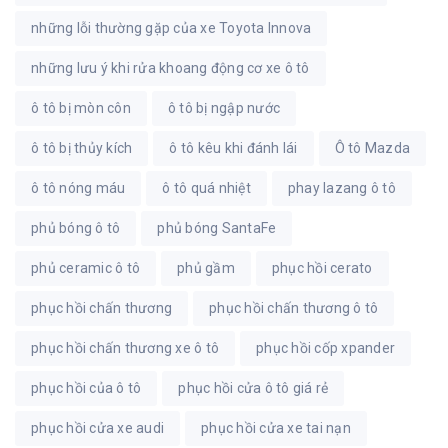
những lỗi thường gặp của xe Toyota Innova
những lưu ý khi rửa khoang động cơ xe ô tô
ô tô bị mòn côn
ô tô bị ngập nước
ô tô bị thủy kích
ô tô kêu khi đánh lái
Ô tô Mazda
ô tô nóng máu
ô tô quá nhiệt
phay lazang ô tô
phủ bóng ô tô
phủ bóng SantaFe
phủ ceramic ô tô
phủ gầm
phục hồi cerato
phục hồi chấn thương
phục hồi chấn thương ô tô
phục hồi chấn thương xe ô tô
phục hồi cốp xpander
phục hồi của ô tô
phục hồi cửa ô tô giá rẻ
phục hồi cửa xe audi
phục hồi cửa xe tai nạn