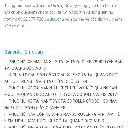
Trung tâm sửa chữa ô tô Quang Đức hy vọng giúp bạn hiểu rõ,
lựa chọn địa điểm chăm sóc xe tốt nhất. Xin vui lòng liên hệ
hotline 0962.677.726 để được tư vấn cụ thể về các dịch vụ chăm
xóc xe ô tô.
Bài viết liên quan
PHỤC HỒI XE MAZDA 3 - SỬA CHỮA ĐUÔI XE VỀ NGUYÊN BẢN
TẠI QUANG ĐỨC AUTO
DỊCH VỤ ĐỒNG SƠN CÁC DÒNG XE SKODA TẠI QUANG ĐỨC
AUTO - TRUNG TÂM SỬA CHỮA Ô TÔ UY TÍN
PHỤC HỒI XE TAI NẠN NỔ HẾT TÚI KHÍ VỚI KẾT QUẢ NGOẠN
MỤC TẠI QUANG ĐỨC AUTO - TOYOTA COROLLA ALTIS 2017
PHỤC HỒI XE TAI NẠN TOYOTA COROLLA CROSS - GÒ NẮN
NẮP CỐP - SƠN QUÂY QUANH XE
PHỤC HỒI NẮP CỐP XE SANG RANGE ROVER - GIẢI PHÁP TIẾT
KIỆM TIỀN TRĂM TRIỆU CHỈ CÓ TẠI QUANG ĐỨC AUTO
PHỤC HỒI VINFAST VF5 ĐÂM ĐUÔI | ĐỘ HOÀN THIỆN CÓ ĐƯỢC