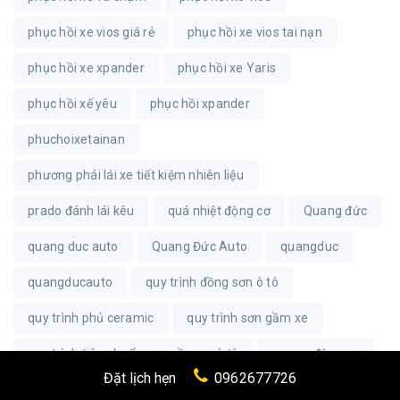
phục hồi xe vios giá rẻ
phục hồi xe vios tai nạn
phục hồi xe xpander
phục hồi xe Yaris
phục hồi xế yêu
phục hồi xpander
phuchoixetainan
phương phái lái xe tiết kiệm nhiên liệu
prado đánh lái kêu
quá nhiệt động cơ
Quang đức
quang duc auto
Quang Đức Auto
quangduc
quangducauto
quy trình đồng sơn ô tô
quy trình phủ ceramic
quy trình sơn gầm xe
quy trình tiêu chuẩn sơn gầm xe ô tô
remap động cơ
Đặt lịch hẹn
0962677726
remap động cơ ô tô
Rolls royce
Rotuyn cân bằng