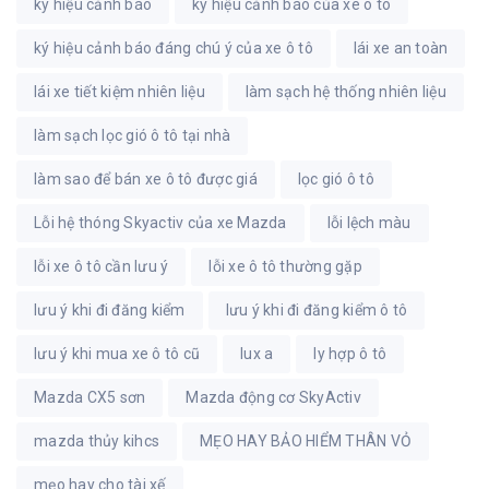
ký hiệu cảnh báo
ký hiệu cảnh báo của xe ô tô
ký hiệu cảnh báo đáng chú ý của xe ô tô
lái xe an toàn
lái xe tiết kiệm nhiên liệu
làm sạch hệ thống nhiên liệu
làm sạch lọc gió ô tô tại nhà
làm sao để bán xe ô tô được giá
lọc gió ô tô
Lỗi hệ thóng Skyactiv của xe Mazda
lỗi lệch màu
lỗi xe ô tô cần lưu ý
lỗi xe ô tô thường gặp
lưu ý khi đi đăng kiểm
lưu ý khi đi đăng kiểm ô tô
lưu ý khi mua xe ô tô cũ
lux a
ly hợp ô tô
Mazda CX5 sơn
Mazda động cơ SkyActiv
mazda thủy kihcs
MẸO HAY BẢO HIỂM THÂN VỎ
mẹo hay cho tài xế