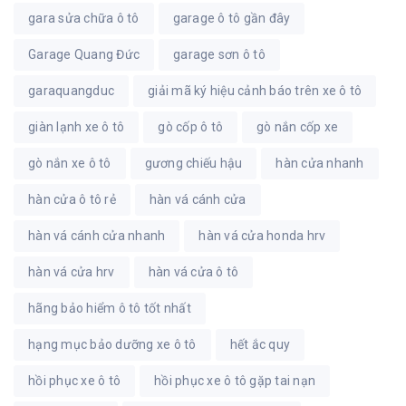
gara sửa chữa ô tô
garage ô tô gần đây
Garage Quang Đức
garage sơn ô tô
garaquangduc
giải mã ký hiệu cảnh báo trên xe ô tô
giàn lạnh xe ô tô
gò cốp ô tô
gò nắn cốp xe
gò nắn xe ô tô
gương chiếu hậu
hàn cửa nhanh
hàn cửa ô tô rẻ
hàn vá cánh cửa
hàn vá cánh cửa nhanh
hàn vá cửa honda hrv
hàn vá cửa hrv
hàn vá cửa ô tô
hãng bảo hiểm ô tô tốt nhất
hạng mục bảo dưỡng xe ô tô
hết ắc quy
hồi phục xe ô tô
hồi phục xe ô tô gặp tai nạn