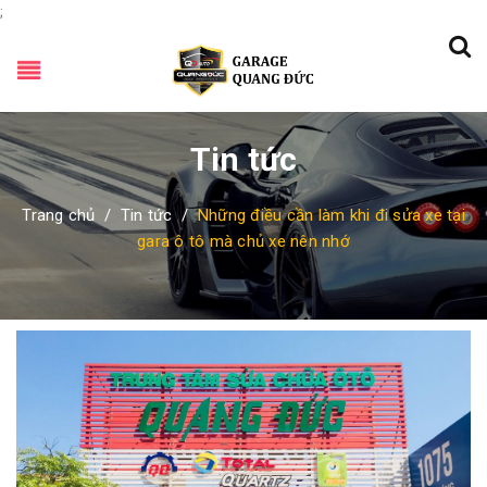
;
Tin tức
Trang chủ
/
Tin tức
/
Những điều cần làm khi đi sửa xe tại
gara ô tô mà chủ xe nên nhớ