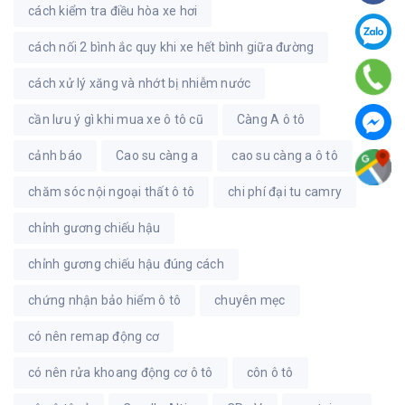
cách kiểm tra điều hòa xe hơi
cách nối 2 bình ắc quy khi xe hết bình giữa đường
cách xử lý xăng và nhớt bị nhiễm nước
cần lưu ý gì khi mua xe ô tô cũ
Càng A ô tô
cảnh báo
Cao su càng a
cao su càng a ô tô
chăm sóc nội ngoại thất ô tô
chi phí đại tu camry
chỉnh gương chiếu hậu
chỉnh gương chiếu hậu đúng cách
chứng nhận bảo hiểm ô tô
chuyên mẹc
có nên remap động cơ
có nên rửa khoang động cơ ô tô
côn ô tô