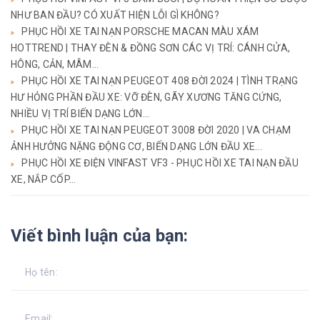
NHƯ BAN ĐẦU? CÓ XUẤT HIỆN LỖI GÌ KHÔNG?
PHỤC HỒI XE TAI NẠN PORSCHE MACAN MÀU XÁM
HOTTREND | THAY ĐÈN & ĐỒNG SƠN CÁC VỊ TRÍ: CÁNH CỬA,
HÔNG, CẢN, MÂM...
PHỤC HỒI XE TAI NẠN PEUGEOT 408 ĐỜI 2024 | TÌNH TRẠNG
HƯ HỎNG PHẦN ĐẦU XE: VỠ ĐÈN, GÃY XƯƠNG TĂNG CỨNG,
NHIỀU VỊ TRÍ BIẾN DẠNG LỚN...
PHỤC HỒI XE TAI NẠN PEUGEOT 3008 ĐỜI 2020 | VA CHẠM
ẢNH HƯỞNG NẶNG ĐỘNG CƠ, BIẾN DẠNG LỚN ĐẦU XE...
PHỤC HỒI XE ĐIỆN VINFAST VF3 - PHỤC HỒI XE TAI NẠN ĐẦU
XE, NẮP CỐP...
Viết bình luận của bạn: