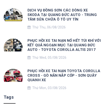
DỊCH VỤ ĐỒNG SƠN CÁC DÒNG XE
SKODA TẠI QUANG ĐỨC AUTO - TRUNG
TÂM SỬA CHỮA Ô TÔ UY TÍN
Thứ Thu, 06/08/2026
PHỤC HỒI XE TAI NẠN NỔ HẾT TÚI KHÍ VỚI
KẾT QUẢ NGOẠN MỤC TẠI QUANG ĐỨC
AUTO - TOYOTA COROLLA ALTIS 2017
Thứ Wed, 05/08/2026
PHỤC HỒI XE TAI NẠN TOYOTA COROLLA
CROSS - GÒ NẮN NẮP CỐP - SƠN QUÂY
QUANH XE
Thứ Mon, 03/08/2026
Tags