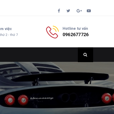
Hotline tư vấn
àm việc
0962677726
thứ 2 - thứ 7