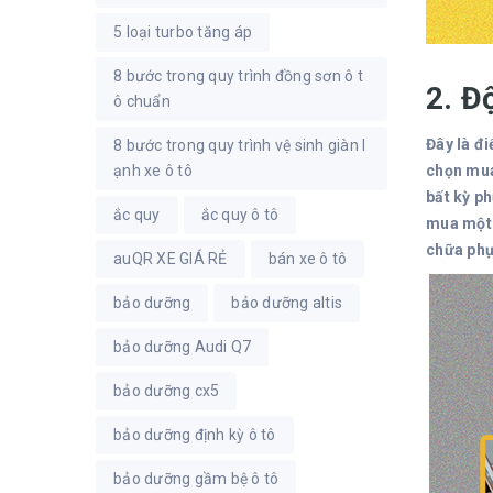
5 loại turbo tăng áp
8 bước trong quy trình đồng sơn ô t
2. Đ
ô chuẩn
Đây là đ
8 bước trong quy trình vệ sinh giàn l
ạnh xe ô tô
chọn mua
bất kỳ p
ắc quy
ắc quy ô tô
mua một 
chữa phục
auQR XE GIÁ RẺ
bán xe ô tô
bảo dưỡng
bảo dưỡng altis
bảo dưỡng Audi Q7
bảo dưỡng cx5
bảo dưỡng định kỳ ô tô
bảo dưỡng gầm bệ ô tô