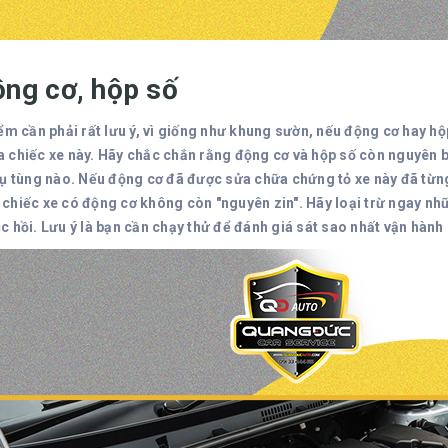
ộng cơ, hộp số
iểm cần phải rất lưu ý, vì giống như khung sườn, nếu động cơ hay h
 chiếc xe này. Hãy chắc chắn rằng động cơ và hộp số còn nguyên b
hụ tùng nào. Nếu động cơ đã được sửa chữa chứng tỏ xe này đã từn
chiếc xe có động cơ không còn "nguyên zin". Hãy loại trừ ngay nh
 hồi. Lưu ý là bạn cần chạy thử để đánh giá sát sao nhất vận hành 