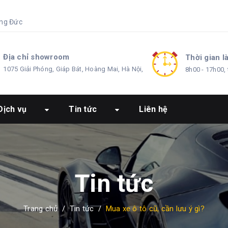
ng Đức
Địa chỉ showroom
Thời gian l
1075 Giải Phóng, Giáp Bát, Hoàng Mai, Hà Nội,
8h00 - 17h00, 
Dịch vụ
Tin tức
Liên hệ
Tin tức
Trang chủ
/
Tin tức
/
Mua xe ô tô cũ, cần lưu ý gì?