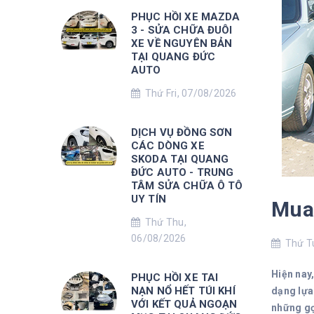
PHỤC HỒI XE MAZDA
3 - SỬA CHỮA ĐUÔI
XE VỀ NGUYÊN BẢN
TẠI QUANG ĐỨC
AUTO
Thứ Fri, 07/08/2026
DỊCH VỤ ĐỒNG SƠN
CÁC DÒNG XE
SKODA TẠI QUANG
ĐỨC AUTO - TRUNG
TÂM SỬA CHỮA Ô TÔ
UY TÍN
Mua 
Thứ Thu,
06/08/2026
Thứ Tu
Hiện nay,
PHỤC HỒI XE TAI
NẠN NỔ HẾT TÚI KHÍ
dạng lựa
VỚI KẾT QUẢ NGOẠN
những gợ