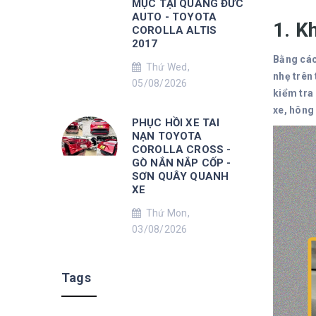
MỤC TẠI QUANG ĐỨC
AUTO - TOYOTA
1. K
COROLLA ALTIS
2017
Bằng các
Thứ Wed,
nhẹ trên
05/08/2026
kiểm tra
xe, hông
PHỤC HỒI XE TAI
NẠN TOYOTA
COROLLA CROSS -
GÒ NẮN NẮP CỐP -
SƠN QUÂY QUANH
XE
Thứ Mon,
03/08/2026
Tags