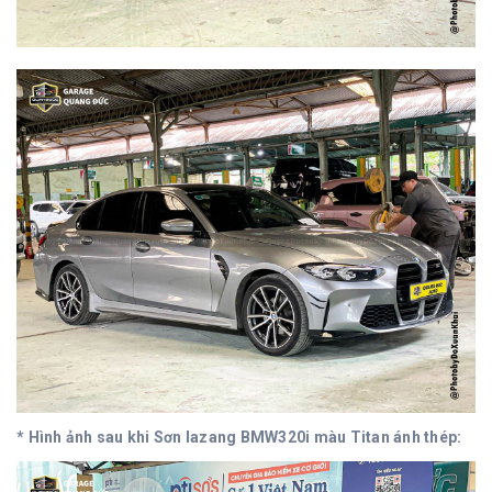
* Hình ảnh sau khi Sơn lazang BMW320i màu Titan ánh thép: