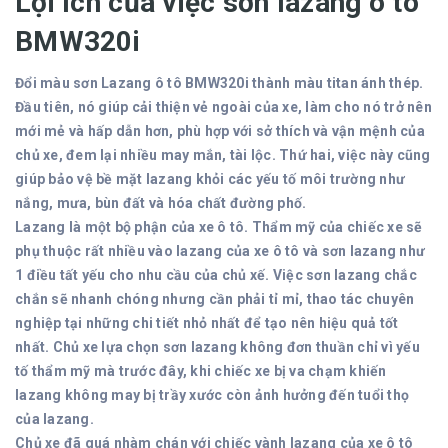
Lợi ích của việc sơn lazang ô tô
BMW320i
Đổi màu sơn Lazang ô tô BMW320i thành màu titan ánh thép.
Đầu tiên, nó giúp cải thiện vẻ ngoài của xe, làm cho nó trở nên
mới mẻ và hấp dẫn hơn, phù hợp với sở thích và vận mệnh của
chủ xe, đem lại nhiều may mắn, tài lộc. Thứ hai, việc này cũng
giúp bảo vệ bề mặt lazang khỏi các yếu tố môi trường như
nắng, mưa, bùn đất và hóa chất đường phố.
Lazang là một bộ phận của xe ô tô. Thẩm mỹ của chiếc xe sẽ
phụ thuộc rất nhiều vào lazang của xe ô tô và sơn lazang như
1 điều tất yếu cho nhu cầu của chủ xế. Việc sơn lazang chắc
chắn sẽ nhanh chóng nhưng cần phải tỉ mỉ, thao tác chuyên
nghiệp tại những chi tiết nhỏ nhất để tạo nên hiệu quả tốt
nhất. Chủ xe lựa chọn sơn lazang không đơn thuần chỉ vì yếu
tố thẩm mỹ mà trước đây, khi chiếc xe bị va chạm khiến
lazang không may bị trầy xước còn ảnh hưởng đến tuổi thọ
của lazang.
Chủ xe đã quá nhàm chán với chiếc vành lazang của xe ô tô