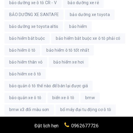
bảo dưỡng xe ô tô CR - V
bảo dưỡng xe rẻ
BẢO DƯỠNG XE SANTAFE
bảo dưỡng xe toyota
bảo dưỡng xe toyota altis
bảo hiểm
bảo hiểm bắt buộc
bảo hiểm bắt buộc xe ô tô phải có
bảo hiểm ô tô
bảo hiểm ô tô tốt nhất
bảo hiểm thân vỏ
bảo hiểm xe hơi
bảo hiểm xe ô tô
bảo quản ô tô thế nào để bán lại được giá
bảo quản xe ô tô
biển xe ô tô
bmw
bmw x3 đổi màu sơn
bổ máy đại tu động cơ ô tô
bóc decal giá rẻ
bọc ghế da
Đặt lịch hẹn
0962677726