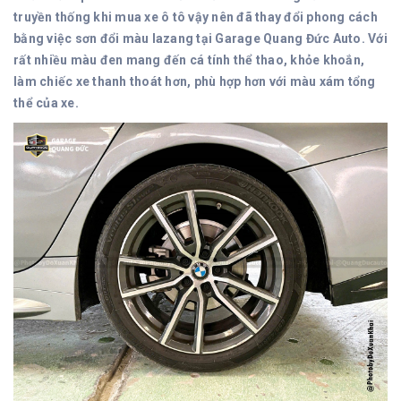
truyền thống khi mua xe ô tô vậy nên đã thay đổi phong cách
bằng việc sơn đổi màu lazang tại Garage Quang Đức Auto. Với
rất nhiều màu đen mang đến cá tính thể thao, khỏe khoắn,
làm chiếc xe thanh thoát hơn, phù hợp hơn với màu xám tổng
thể của xe.