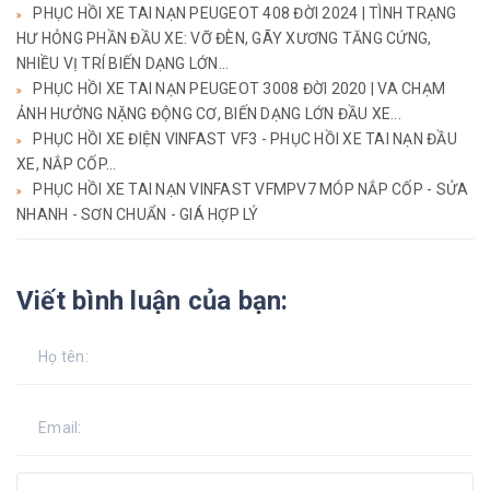
PHỤC HỒI XE TAI NẠN PEUGEOT 408 ĐỜI 2024 | TÌNH TRẠNG
HƯ HỎNG PHẦN ĐẦU XE: VỠ ĐÈN, GÃY XƯƠNG TĂNG CỨNG,
NHIỀU VỊ TRÍ BIẾN DẠNG LỚN...
PHỤC HỒI XE TAI NẠN PEUGEOT 3008 ĐỜI 2020 | VA CHẠM
ẢNH HƯỞNG NẶNG ĐỘNG CƠ, BIẾN DẠNG LỚN ĐẦU XE...
PHỤC HỒI XE ĐIỆN VINFAST VF3 - PHỤC HỒI XE TAI NẠN ĐẦU
XE, NẮP CỐP...
PHỤC HỒI XE TAI NẠN VINFAST VFMPV7 MÓP NẮP CỐP - SỬA
NHANH - SƠN CHUẨN - GIÁ HỢP LÝ
Viết bình luận của bạn: