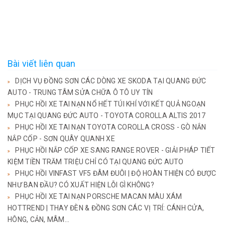
Bài viết liên quan
DỊCH VỤ ĐỒNG SƠN CÁC DÒNG XE SKODA TẠI QUANG ĐỨC
AUTO - TRUNG TÂM SỬA CHỮA Ô TÔ UY TÍN
PHỤC HỒI XE TAI NẠN NỔ HẾT TÚI KHÍ VỚI KẾT QUẢ NGOẠN
MỤC TẠI QUANG ĐỨC AUTO - TOYOTA COROLLA ALTIS 2017
PHỤC HỒI XE TAI NẠN TOYOTA COROLLA CROSS - GÒ NẮN
NẮP CỐP - SƠN QUÂY QUANH XE
PHỤC HỒI NẮP CỐP XE SANG RANGE ROVER - GIẢI PHÁP TIẾT
KIỆM TIỀN TRĂM TRIỆU CHỈ CÓ TẠI QUANG ĐỨC AUTO
PHỤC HỒI VINFAST VF5 ĐÂM ĐUÔI | ĐỘ HOÀN THIỆN CÓ ĐƯỢC
NHƯ BAN ĐẦU? CÓ XUẤT HIỆN LỖI GÌ KHÔNG?
PHỤC HỒI XE TAI NẠN PORSCHE MACAN MÀU XÁM
HOTTREND | THAY ĐÈN & ĐỒNG SƠN CÁC VỊ TRÍ: CÁNH CỬA,
HÔNG, CẢN, MÂM...