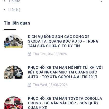
Tin tức
Liên hệ
Tin liên quan
DỊCH VỤ ĐỒNG SƠN CÁC DÒNG XE
SKODA TẠI QUANG ĐỨC AUTO - TRUNG
TÂM SỬA CHỮA Ô TÔ UY TÍN
Thứ Thu, 06/08/2026
PHỤC HỒI XE TAI NẠN NỔ HẾT TÚI KHÍ VỚI
KẾT QUẢ NGOẠN MỤC TẠI QUANG ĐỨC
AUTO - TOYOTA COROLLA ALTIS 2017
Thứ Wed, 05/08/2026
PHỤC HỒI XE TAI NẠN TOYOTA COROLLA
CROSS - GÒ NẮN NẮP CỐP - SƠN QUÂY
QUANH XE