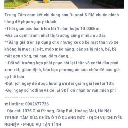
Trung Tâm cam kết chỉ dùng sơn Dupont & RM chuẩn chính
hãng để phục vụ quý khách.
-Thời gian bảo hành lên tới 1 năm hoặc 10.000km.
-Giá cả cạnh tranh nhất thị trường cùng nhiều ưu đãi.
**Bảng giá trên áp dụng cho những xe có bề mặt thân vỏ xe
không bị mục, rỉ sét, móp méo nặng, cản xe bị rách, bể, bề
mặt gợn sóng, tai nạn, đâm đụng,…
– Đối với trường hợp phải phục hồi lại thân vỏ xe thì cần phải
xem xét, giám định, bàn bạc phương án sửa chữa để báo giá
cụ thể hơn.
-Đặt lịch ngay để được hưởng ưu đãi giảm giá lên tới 10%
-Gọi ngay số hotline và để lại SĐT để nhận tư vấn miễn phí
----------------------------
☎️ Hotline: 0962677726
- Địa chỉ: 1075 Giải Phóng, Giáp Bát, Hoàng Mai, Hà Nội.
TRUNG TÂM SỬA CHỮA Ô TÔ QUANG ĐỨC - DỊCH VỤ CHUYÊN
NGHIỆP - PHỤC VỤ TẬN TÌNH