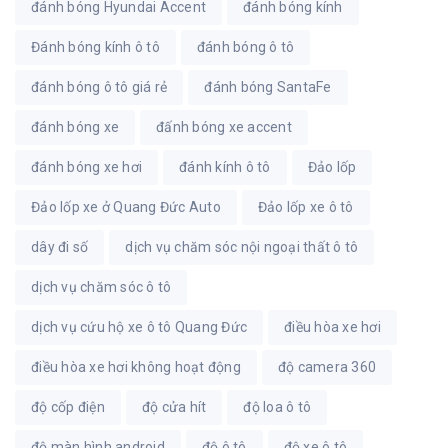
đánh bóng Hyundai Accent
đánh bóng kính
Đánh bóng kính ô tô
đánh bóng ô tô
đánh bóng ô tô giá rẻ
đánh bóng SantaFe
đánh bóng xe
đấnh bóng xe accent
đánh bóng xe hơi
đánh kính ô tô
Đảo lốp
Đảo lốp xe ở Quang Đức Auto
Đảo lốp xe ô tô
dây đi số
dịch vụ chăm sóc nội ngoại thất ô tô
dịch vụ chăm sóc ô tô
dịch vụ cứu hộ xe ô tô Quang Đức
điều hòa xe hơi
điều hòa xe hơi không hoạt động
độ camera 360
độ cốp điện
độ cửa hít
độ loa ô tô
độ màn hình android
độ ô tô
độ xe ô tô