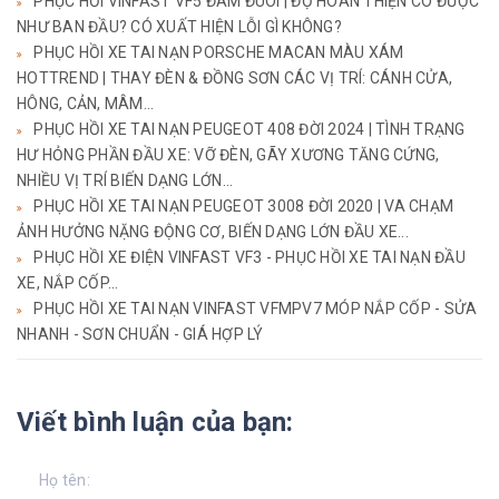
PHỤC HỒI VINFAST VF5 ĐÂM ĐUÔI | ĐỘ HOÀN THIỆN CÓ ĐƯỢC
NHƯ BAN ĐẦU? CÓ XUẤT HIỆN LỖI GÌ KHÔNG?
PHỤC HỒI XE TAI NẠN PORSCHE MACAN MÀU XÁM
HOTTREND | THAY ĐÈN & ĐỒNG SƠN CÁC VỊ TRÍ: CÁNH CỬA,
HÔNG, CẢN, MÂM...
PHỤC HỒI XE TAI NẠN PEUGEOT 408 ĐỜI 2024 | TÌNH TRẠNG
HƯ HỎNG PHẦN ĐẦU XE: VỠ ĐÈN, GÃY XƯƠNG TĂNG CỨNG,
NHIỀU VỊ TRÍ BIẾN DẠNG LỚN...
PHỤC HỒI XE TAI NẠN PEUGEOT 3008 ĐỜI 2020 | VA CHẠM
ẢNH HƯỞNG NẶNG ĐỘNG CƠ, BIẾN DẠNG LỚN ĐẦU XE...
PHỤC HỒI XE ĐIỆN VINFAST VF3 - PHỤC HỒI XE TAI NẠN ĐẦU
XE, NẮP CỐP...
PHỤC HỒI XE TAI NẠN VINFAST VFMPV7 MÓP NẮP CỐP - SỬA
NHANH - SƠN CHUẨN - GIÁ HỢP LÝ
Viết bình luận của bạn: