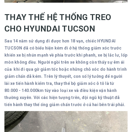
THAY THẾ HỆ THỐNG TREO
CHO HYUNDAI TUCSON
Sau 14 năm sử dụng đi được hơn 18 vạn, chiếc HYUNDAI
TUCSON đã có biểu hiện kém đi ở hệ thống giảm xóc trước
khiến xe bị nhún mạnh về phía trước khi phanh, xe bị lắc lư, lốp
mòn không đều. Người ngồi trên xe không còn thấy sự êm ái
của khi đi qua gờ giảm tốc hoặc những chỗ xóc do hành trình
giảm chấn đã kém. Trên lý thuyết, con số lý tưởng để người
lái xe tiến hành kiểm tra, thay thế bộ giảm xóc ô tô là từ
80.000 - 140.000km tùy vào loại xe và điều kiện vận hành
thường xuyên. Với các hiện tượng trên, đội ngũ kỹ thuật đã
tiến hành thay thế ống giảm chấn trước ở cả hai bên trái phải.