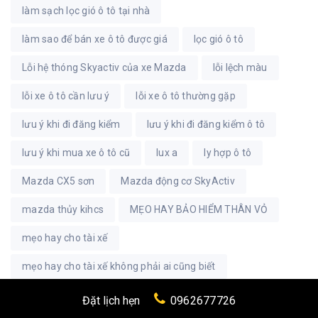
làm sạch lọc gió ô tô tại nhà
làm sao để bán xe ô tô được giá
lọc gió ô tô
Lỗi hệ thóng Skyactiv của xe Mazda
lỗi lệch màu
lỗi xe ô tô cần lưu ý
lỗi xe ô tô thường gặp
lưu ý khi đi đăng kiểm
lưu ý khi đi đăng kiểm ô tô
lưu ý khi mua xe ô tô cũ
lux a
ly hợp ô tô
Mazda CX5 sơn
Mazda động cơ SkyActiv
mazda thủy kihcs
MẸO HAY BẢO HIỂM THÂN VỎ
mẹo hay cho tài xế
mẹo hay cho tài xế không phải ai cũng biết
mẹo hay ô tô
mẹo lái xe an toàn
Đặt lịch hẹn
0962677726