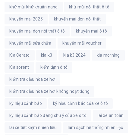
khử mùi khử khuẩn nano
khử mùi nội thất ô tô
khuyến mại 2025
khuyến mại dọn nội thất
khuyến mại dọn nội thất ô tô
khuyễn mại ô tô
khuyến mãi sửa chữa
khuyến mãi voucher
Kia Cerato
kia k3
kia k3 2024
kia morning
Kia sorent
kiểm định ô tô
kiểm tra điều hòa xe hơi
kiểm tra điều hòa xe hơi không hoạt động
ký hiệu cảnh báo
ký hiệu cảnh báo của xe ô tô
ký hiệu cảnh báo đáng chú ý của xe ô tô
lái xe an toàn
lái xe tiết kiệm nhiên liệu
làm sạch hệ thống nhiên liệu