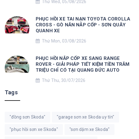
Thứ Wed, 05/08/2026
PHỤC HỒI XE TAI NẠN TOYOTA COROLLA
CROSS - GÒ NẮN NẮP CỐP - SƠN QUÂY
QUANH XE
Thứ Mon, 03/08/2026
PHỤC HỒI NẮP CỐP XE SANG RANGE
ROVER - GIẢI PHÁP TIẾT KIỆM TIỀN TRĂM
TRIỆU CHỈ CÓ TẠI QUANG ĐỨC AUTO
Thứ Thu, 30/07/2026
Tags
"đồng sơn Skoda"
"garage sơn xe Skoda uy tín"
"phục hồi sơn xe Skoda"
"sơn dặm xe Skoda"