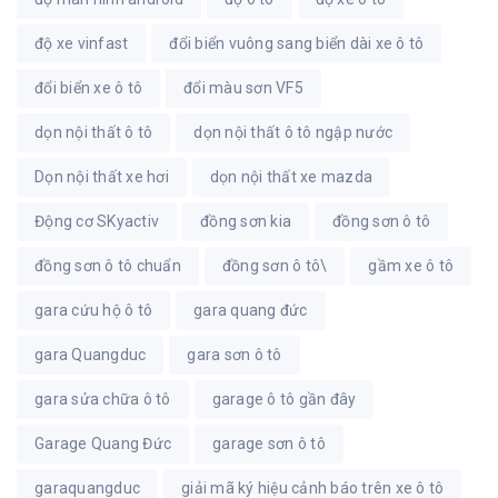
độ xe vinfast
đổi biển vuông sang biển dài xe ô tô
đổi biển xe ô tô
đổi màu sơn VF5
dọn nội thất ô tô
dọn nội thất ô tô ngập nước
Dọn nội thất xe hơi
dọn nội thất xe mazda
Động cơ SKyactiv
đồng sơn kia
đồng sơn ô tô
đồng sơn ô tô chuẩn
đồng sơn ô tô\
gầm xe ô tô
gara cứu hộ ô tô
gara quang đức
gara Quangduc
gara sơn ô tô
gara sửa chữa ô tô
garage ô tô gần đây
Garage Quang Đức
garage sơn ô tô
garaquangduc
giải mã ký hiệu cảnh báo trên xe ô tô