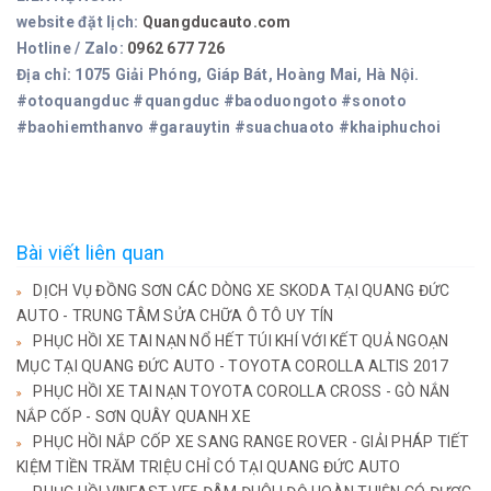
website đặt lịch:
Quangducauto.com
Hotline / Zalo:
0962 677 726
Địa chỉ: 1075 Giải Phóng, Giáp Bát, Hoàng Mai, Hà Nội.
#otoquangduc #quangduc #baoduongoto #sonoto
#baohiemthanvo #garauytin #suachuaoto #khaiphuchoi
Bài viết liên quan
DỊCH VỤ ĐỒNG SƠN CÁC DÒNG XE SKODA TẠI QUANG ĐỨC
AUTO - TRUNG TÂM SỬA CHỮA Ô TÔ UY TÍN
PHỤC HỒI XE TAI NẠN NỔ HẾT TÚI KHÍ VỚI KẾT QUẢ NGOẠN
MỤC TẠI QUANG ĐỨC AUTO - TOYOTA COROLLA ALTIS 2017
PHỤC HỒI XE TAI NẠN TOYOTA COROLLA CROSS - GÒ NẮN
NẮP CỐP - SƠN QUÂY QUANH XE
PHỤC HỒI NẮP CỐP XE SANG RANGE ROVER - GIẢI PHÁP TIẾT
KIỆM TIỀN TRĂM TRIỆU CHỈ CÓ TẠI QUANG ĐỨC AUTO