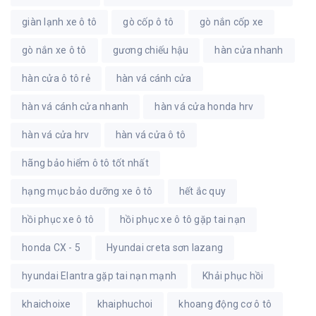
giàn lạnh xe ô tô
gò cốp ô tô
gò nắn cốp xe
gò nắn xe ô tô
gương chiếu hậu
hàn cửa nhanh
hàn cửa ô tô rẻ
hàn vá cánh cửa
hàn vá cánh cửa nhanh
hàn vá cửa honda hrv
hàn vá cửa hrv
hàn vá cửa ô tô
hãng bảo hiểm ô tô tốt nhất
hạng mục bảo dưỡng xe ô tô
hết ắc quy
hồi phục xe ô tô
hồi phục xe ô tô gặp tai nạn
honda CX - 5
Hyundai creta sơn lazang
hyundai Elantra gặp tai nạn mạnh
Khải phục hồi
khaichoixe
khaiphuchoi
khoang động cơ ô tô