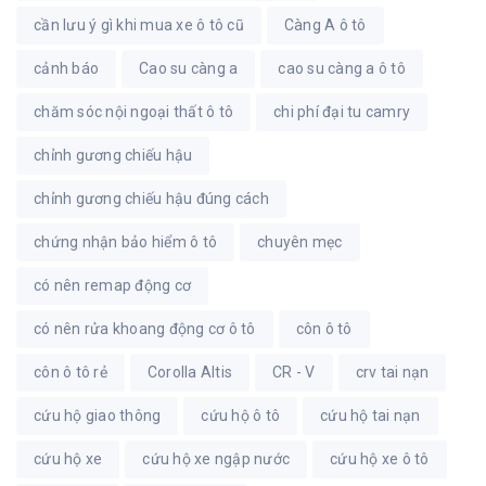
cần lưu ý gì khi mua xe ô tô cũ
Càng A ô tô
cảnh báo
Cao su càng a
cao su càng a ô tô
chăm sóc nội ngoại thất ô tô
chi phí đại tu camry
chỉnh gương chiếu hậu
chỉnh gương chiếu hậu đúng cách
chứng nhận bảo hiểm ô tô
chuyên mẹc
có nên remap động cơ
có nên rửa khoang động cơ ô tô
côn ô tô
côn ô tô rẻ
Corolla Altis
CR - V
crv tai nạn
cứu hộ giao thông
cứu hộ ô tô
cứu hộ tai nạn
cứu hộ xe
cứu hộ xe ngập nước
cứu hộ xe ô tô