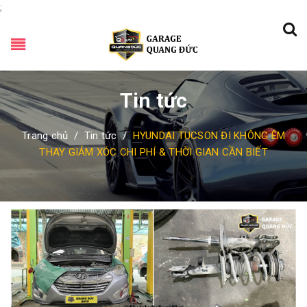
;
Tin tức
Trang chủ
/
Tin tức
/
HYUNDAI TUCSON ĐI KHÔNG ÊM
THAY GIẢM XÓC CHI PHÍ & THỜI GIAN CẦN BIẾT