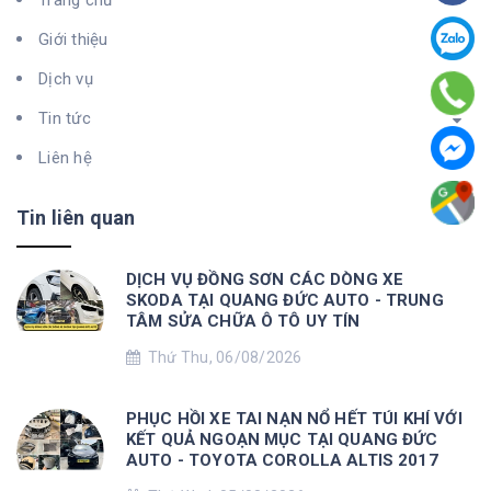
Trang chủ
Giới thiệu
Dịch vụ
Tin tức
Liên hệ
Tin liên quan
DỊCH VỤ ĐỒNG SƠN CÁC DÒNG XE
SKODA TẠI QUANG ĐỨC AUTO - TRUNG
TÂM SỬA CHỮA Ô TÔ UY TÍN
Thứ Thu, 06/08/2026
PHỤC HỒI XE TAI NẠN NỔ HẾT TÚI KHÍ VỚI
KẾT QUẢ NGOẠN MỤC TẠI QUANG ĐỨC
AUTO - TOYOTA COROLLA ALTIS 2017