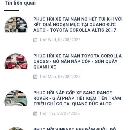
Tin liên quan
PHỤC HỒI XE TAI NẠN NỔ HẾT TÚI KHÍ VỚI
KẾT QUẢ NGOẠN MỤC TẠI QUANG ĐỨC
AUTO - TOYOTA COROLLA ALTIS 2017
Thứ Wed, 05/08/2026
PHỤC HỒI XE TAI NẠN TOYOTA COROLLA
CROSS - GÒ NẮN NẮP CỐP - SƠN QUÂY
QUANH XE
Thứ Mon, 03/08/2026
PHỤC HỒI NẮP CỐP XE SANG RANGE
ROVER - GIẢI PHÁP TIẾT KIỆM TIỀN TRĂM
TRIỆU CHỈ CÓ TẠI QUANG ĐỨC AUTO
Thứ Thu, 30/07/2026
PHỤC HỒI VINFAST VF5 ĐÂM ĐUÔI | ĐỘ