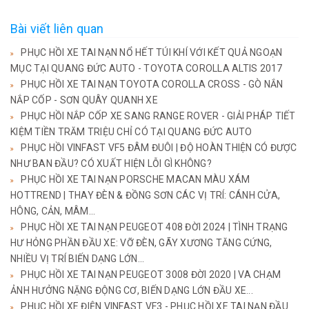
Bài viết liên quan
PHỤC HỒI XE TAI NẠN NỔ HẾT TÚI KHÍ VỚI KẾT QUẢ NGOẠN
MỤC TẠI QUANG ĐỨC AUTO - TOYOTA COROLLA ALTIS 2017
PHỤC HỒI XE TAI NẠN TOYOTA COROLLA CROSS - GÒ NẮN
NẮP CỐP - SƠN QUÂY QUANH XE
PHỤC HỒI NẮP CỐP XE SANG RANGE ROVER - GIẢI PHÁP TIẾT
KIỆM TIỀN TRĂM TRIỆU CHỈ CÓ TẠI QUANG ĐỨC AUTO
PHỤC HỒI VINFAST VF5 ĐÂM ĐUÔI | ĐỘ HOÀN THIỆN CÓ ĐƯỢC
NHƯ BAN ĐẦU? CÓ XUẤT HIỆN LỖI GÌ KHÔNG?
PHỤC HỒI XE TAI NẠN PORSCHE MACAN MÀU XÁM
HOTTREND | THAY ĐÈN & ĐỒNG SƠN CÁC VỊ TRÍ: CÁNH CỬA,
HÔNG, CẢN, MÂM...
PHỤC HỒI XE TAI NẠN PEUGEOT 408 ĐỜI 2024 | TÌNH TRẠNG
HƯ HỎNG PHẦN ĐẦU XE: VỠ ĐÈN, GÃY XƯƠNG TĂNG CỨNG,
NHIỀU VỊ TRÍ BIẾN DẠNG LỚN...
PHỤC HỒI XE TAI NẠN PEUGEOT 3008 ĐỜI 2020 | VA CHẠM
ẢNH HƯỞNG NẶNG ĐỘNG CƠ, BIẾN DẠNG LỚN ĐẦU XE...
PHỤC HỒI XE ĐIỆN VINFAST VF3 - PHỤC HỒI XE TAI NẠN ĐẦU