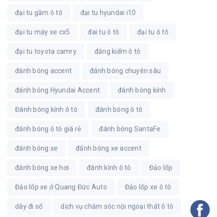
đại tu gầm ô tô
đại tu hyundai i10
đại tu máy xe cx5
đai tu ô tô
đại tu ô tô
đại tu toyota camry
đăng kiểm ô tô
đánh bóng accent
đánh bóng chuyên sâu
đánh bóng Hyundai Accent
đánh bóng kính
Đánh bóng kính ô tô
đánh bóng ô tô
đánh bóng ô tô giá rẻ
đánh bóng SantaFe
đánh bóng xe
đấnh bóng xe accent
đánh bóng xe hơi
đánh kính ô tô
Đảo lốp
Đảo lốp xe ở Quang Đức Auto
Đảo lốp xe ô tô
dây đi số
dịch vụ chăm sóc nội ngoại thất ô tô