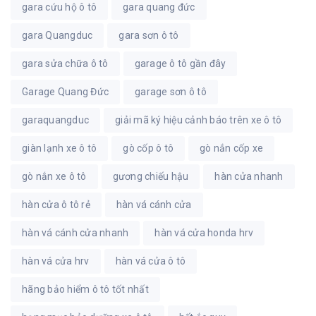
gara cứu hộ ô tô
gara quang đức
gara Quangduc
gara sơn ô tô
gara sửa chữa ô tô
garage ô tô gần đây
Garage Quang Đức
garage sơn ô tô
garaquangduc
giải mã ký hiệu cảnh báo trên xe ô tô
giàn lạnh xe ô tô
gò cốp ô tô
gò nắn cốp xe
gò nắn xe ô tô
gương chiếu hậu
hàn cửa nhanh
hàn cửa ô tô rẻ
hàn vá cánh cửa
hàn vá cánh cửa nhanh
hàn vá cửa honda hrv
hàn vá cửa hrv
hàn vá cửa ô tô
hãng bảo hiểm ô tô tốt nhất