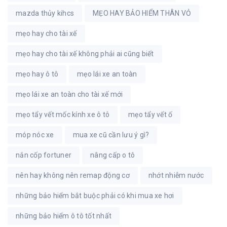
mazda thủy kihcs
MẸO HAY BẢO HIỂM THÂN VỎ
mẹo hay cho tài xế
mẹo hay cho tài xế không phải ai cũng biết
mẹo hay ô tô
mẹo lái xe an toàn
mẹo lái xe an toàn cho tài xế mới
mẹo tẩy vết mốc kính xe ô tô
mẹo tẩy vết ố
móp nóc xe
mua xe cũ cần lưu ý gì?
nắn cốp fortuner
nâng cấp o tô
nên hay không nên remap động cơ
nhớt nhiễm nước
những bảo hiểm bắt buộc phải có khi mua xe hơi
những bảo hiểm ô tô tốt nhất