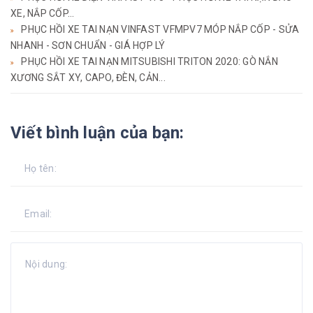
XE, NẮP CỐP...
PHỤC HỒI XE TAI NẠN VINFAST VFMPV7 MÓP NẮP CỐP - SỬA
NHANH - SƠN CHUẨN - GIÁ HỢP LÝ
PHỤC HỒI XE TAI NẠN MITSUBISHI TRITON 2020: GÒ NẮN
XƯƠNG SẮT XY, CAPO, ĐÈN, CẢN...
Viết bình luận của bạn: