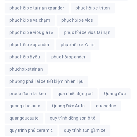
phục hồi xe tai nạn xpander
phục hồi xe triton
phục hồi xe va chạm
phục hồi xe vios
phục hồi xe vios giá rẻ
phục hồi xe vios tai nạn
phục hồi xe xpander
phục hồi xe Yaris
phục hồi xế yêu
phục hồi xpander
phuchoixetainan
phương phái lái xe tiết kiệm nhiên liệu
prado đánh lái kêu
quá nhiệt động cơ
Quang đức
quang duc auto
Quang Đức Auto
quangduc
quangducauto
quy trình đồng sơn ô tô
quy trình phủ ceramic
quy trình sơn gầm xe