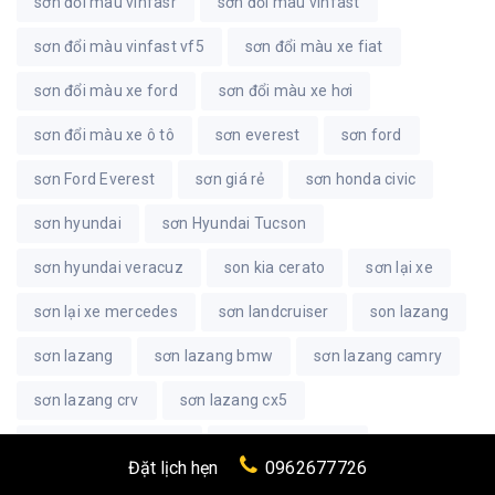
sơn đổi màu vinfasr
sơn đổi màu vinfast
sơn đổi màu vinfast vf5
sơn đổi màu xe fiat
sơn đổi màu xe ford
sơn đổi màu xe hơi
sơn đổi màu xe ô tô
sơn everest
sơn ford
sơn Ford Everest
sơn giá rẻ
sơn honda civic
sơn hyundai
sơn Hyundai Tucson
sơn hyundai veracuz
son kia cerato
sơn lại xe
sơn lại xe mercedes
sơn landcruiser
son lazang
sơn lazang
sơn lazang bmw
sơn lazang camry
sơn lazang crv
sơn lazang cx5
sơn lazang đen bóng
sơn lazang độc lạ
Đặt lịch hẹn
0962677726
sơn lazang fiat
sơn lazang ford