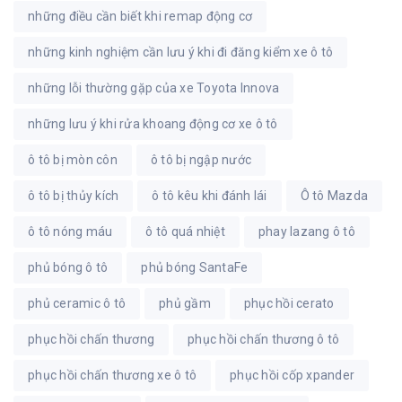
những điều cần biết khi remap động cơ
những kinh nghiệm cần lưu ý khi đi đăng kiểm xe ô tô
những lỗi thường gặp của xe Toyota Innova
những lưu ý khi rửa khoang động cơ xe ô tô
ô tô bị mòn côn
ô tô bị ngập nước
ô tô bị thủy kích
ô tô kêu khi đánh lái
Ô tô Mazda
ô tô nóng máu
ô tô quá nhiệt
phay lazang ô tô
phủ bóng ô tô
phủ bóng SantaFe
phủ ceramic ô tô
phủ gầm
phục hồi cerato
phục hồi chấn thương
phục hồi chấn thương ô tô
phục hồi chấn thương xe ô tô
phục hồi cốp xpander