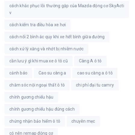
cách khắc phục lỗi thường gặp của Mazda động cơ SkyActi
v
cách kiểm tra điều hòa xe hơi
cách nối 2 bình ắc quy khi xe hết bình giữa đường
cách xử lý xăng và nhớt bị nhiễm nước
cần lưu ý gì khi mua xe ô tô cũ
Càng A ô tô
cảnh báo
Cao su càng a
cao su càng a ô tô
chăm sóc nội ngoại thất ô tô
chi phí đại tu camry
chỉnh gương chiếu hậu
chỉnh gương chiếu hậu đúng cách
chứng nhận bảo hiểm ô tô
chuyên mẹc
có nên remap động cơ