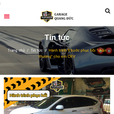
;
Tin tức
Trang chủ
/
Tin tức
/
Hành trình 9 bước phục hồi "chấn
thương" cho em CRV