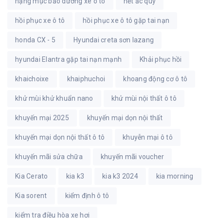
hạng mục bảo dưỡng xe ô tô
hết ắc quy
hồi phục xe ô tô
hồi phục xe ô tô gặp tai nạn
honda CX - 5
Hyundai creta sơn lazang
hyundai Elantra gặp tai nạn mạnh
Khải phục hồi
khaichoixe
khaiphuchoi
khoang động cơ ô tô
khử mùi khử khuẩn nano
khử mùi nội thất ô tô
khuyến mại 2025
khuyến mại dọn nội thất
khuyến mại dọn nội thất ô tô
khuyễn mại ô tô
khuyến mãi sửa chữa
khuyến mãi voucher
Kia Cerato
kia k3
kia k3 2024
kia morning
Kia sorent
kiểm định ô tô
kiểm tra điều hòa xe hơi