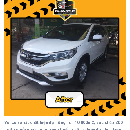
Với cơ sở vật chất hiện đại rộng hơn 10.000m2, sức chứa 200
lượt xe mỗi ngày cùng trang thiết bị vật tư hiện đại, linh kiện,