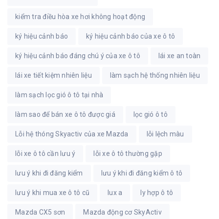
kiểm tra điều hòa xe hơi không hoạt động
ký hiệu cảnh báo
ký hiệu cảnh báo của xe ô tô
ký hiệu cảnh báo đáng chú ý của xe ô tô
lái xe an toàn
lái xe tiết kiệm nhiên liệu
làm sạch hệ thống nhiên liệu
làm sạch lọc gió ô tô tại nhà
làm sao để bán xe ô tô được giá
lọc gió ô tô
Lỗi hệ thóng Skyactiv của xe Mazda
lỗi lệch màu
lỗi xe ô tô cần lưu ý
lỗi xe ô tô thường gặp
lưu ý khi đi đăng kiểm
lưu ý khi đi đăng kiểm ô tô
lưu ý khi mua xe ô tô cũ
lux a
ly hợp ô tô
Mazda CX5 sơn
Mazda động cơ SkyActiv