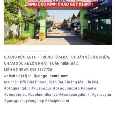
----------------------------
QUANG ĐỨC AUTO - TRUNG TÂM ĐẠT CHUẨN VỀ SỬA CHỮA,
CHĂM SÓC XE LỚN NHẤT TOÀN MIỀN BẮC.
LIÊN HỆ NGAY: 096 2677726
website đặt lịch:
Quangducauto.com
Địa chỉ: 1075 Giải Phóng, Giáp Bát, Hoàng Mai, Hà Nội.
#otoquangduc #quangduc #baoduongoto #sonoto
#sondoimau #baohiemthanvo #Baoduongdinhki #garauytin
#garagechuyennghiep #khaiphuchoi