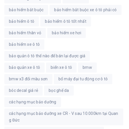
bảo hiểm bắt buộc
bảo hiểm bắt buộc xe ô tô phải có
bảo hiểm ô tô
bảo hiểm ô tô tốt nhất
bảo hiểm thân vỏ
bảo hiểm xe hơi
bảo hiểm xe ô tô
bảo quản ô tô thế nào để bán lại được giá
bảo quản xe ô tô
biển xe ô tô
bmw
bmw x3 đổi màu sơn
bổ máy đại tu động cơ ô tô
bóc decal giá rẻ
bọc ghế da
các hạng mục bảo dưỡng
các hạng mục bảo dưỡng xe CR - V sau 10.000km tại Quan
g Đức