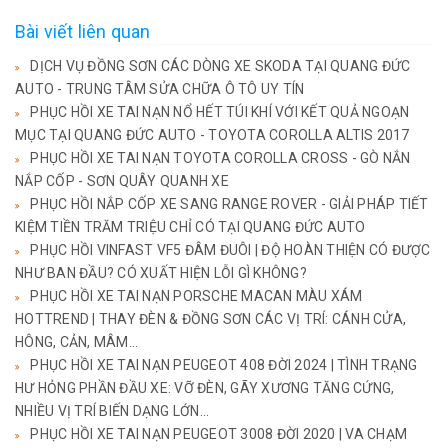
Bài viết liên quan
DỊCH VỤ ĐỒNG SƠN CÁC DÒNG XE SKODA TẠI QUANG ĐỨC
AUTO - TRUNG TÂM SỬA CHỮA Ô TÔ UY TÍN
PHỤC HỒI XE TAI NẠN NỔ HẾT TÚI KHÍ VỚI KẾT QUẢ NGOẠN
MỤC TẠI QUANG ĐỨC AUTO - TOYOTA COROLLA ALTIS 2017
PHỤC HỒI XE TAI NẠN TOYOTA COROLLA CROSS - GÒ NẮN
NẮP CỐP - SƠN QUÂY QUANH XE
PHỤC HỒI NẮP CỐP XE SANG RANGE ROVER - GIẢI PHÁP TIẾT
KIỆM TIỀN TRĂM TRIỆU CHỈ CÓ TẠI QUANG ĐỨC AUTO
PHỤC HỒI VINFAST VF5 ĐÂM ĐUÔI | ĐỘ HOÀN THIỆN CÓ ĐƯỢC
NHƯ BAN ĐẦU? CÓ XUẤT HIỆN LỖI GÌ KHÔNG?
PHỤC HỒI XE TAI NẠN PORSCHE MACAN MÀU XÁM
HOTTREND | THAY ĐÈN & ĐỒNG SƠN CÁC VỊ TRÍ: CÁNH CỬA,
HÔNG, CẢN, MÂM...
PHỤC HỒI XE TAI NẠN PEUGEOT 408 ĐỜI 2024 | TÌNH TRẠNG
HƯ HỎNG PHẦN ĐẦU XE: VỠ ĐÈN, GÃY XƯƠNG TĂNG CỨNG,
NHIỀU VỊ TRÍ BIẾN DẠNG LỚN...
PHỤC HỒI XE TAI NẠN PEUGEOT 3008 ĐỜI 2020 | VA CHẠM