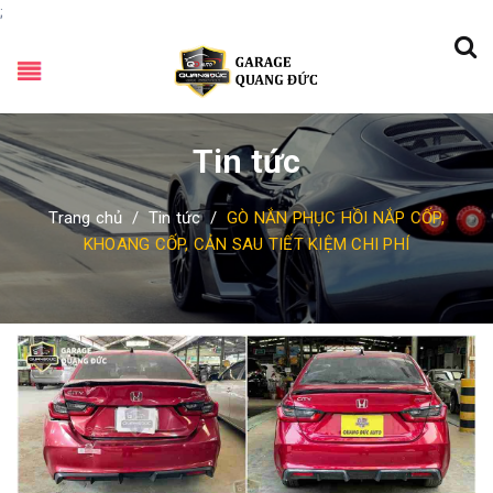
;
Tin tức
Trang chủ
/
Tin tức
/
GÒ NẮN PHỤC HỒI NẮP CỐP,
KHOANG CỐP, CẢN SAU TIẾT KIỆM CHI PHÍ