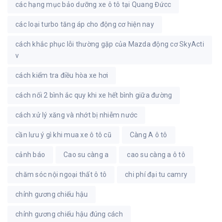
các hạng mục bảo dưỡng xe ô tô tại Quang Đứcc
các loại turbo tăng áp cho động cơ hiện nay
cách khắc phục lỗi thường gặp của Mazda động cơ SkyActi
v
cách kiểm tra điều hòa xe hơi
cách nối 2 bình ắc quy khi xe hết bình giữa đường
cách xử lý xăng và nhớt bị nhiễm nước
cần lưu ý gì khi mua xe ô tô cũ
Càng A ô tô
cảnh báo
Cao su càng a
cao su càng a ô tô
chăm sóc nội ngoại thất ô tô
chi phí đại tu camry
chỉnh gương chiếu hậu
chỉnh gương chiếu hậu đúng cách