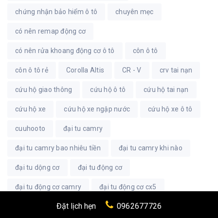
chứng nhận bảo hiểm ô tô
chuyên mẹc
có nên remap động cơ
có nên rửa khoang động cơ ô tô
côn ô tô
côn ô tô rẻ
Corolla Altis
CR - V
crv tai nạn
cứu hộ giao thông
cứu hộ ô tô
cứu hộ tai nạn
cứu hộ xe
cứu hộ xe ngập nước
cứu hộ xe ô tô
cuuhooto
đại tu camry
đại tu camry bao nhiêu tiền
đại tu camry khi nào
đại tu dộng cơ
đại tu động cơ
đại tu động cơ camry
đại tu động cơ cx5
Đặt lịch hẹn
0962677726
đại tu động cơ giá rẻ
đại tu động cơ i10