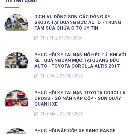
DỊCH VỤ ĐỒNG SƠN CÁC DÒNG XE
SKODA TẠI QUANG ĐỨC AUTO - TRUNG
TÂM SỬA CHỮA Ô TÔ UY TÍN
Thứ Thu, 06/08/2026
PHỤC HỒI XE TAI NẠN NỔ HẾT TÚI KHÍ VỚI
KẾT QUẢ NGOẠN MỤC TẠI QUANG ĐỨC
AUTO - TOYOTA COROLLA ALTIS 2017
Thứ Wed, 05/08/2026
PHỤC HỒI XE TAI NẠN TOYOTA COROLLA
CROSS - GÒ NẮN NẮP CỐP - SƠN QUÂY
QUANH XE
Thứ Mon, 03/08/2026
PHỤC HỒI NẮP CỐP XE SANG RANGE