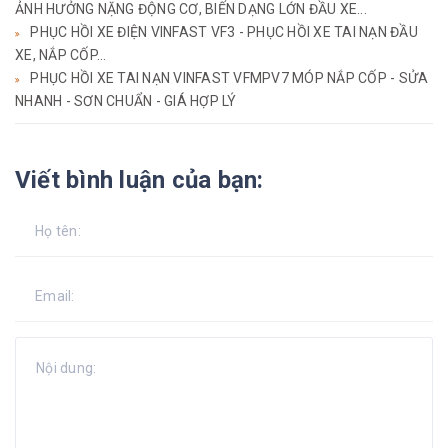
ẢNH HƯỞNG NẶNG ĐỘNG CƠ, BIẾN DẠNG LỚN ĐẦU XE...
PHỤC HỒI XE ĐIỆN VINFAST VF3 - PHỤC HỒI XE TAI NẠN ĐẦU
XE, NẮP CỐP...
PHỤC HỒI XE TAI NẠN VINFAST VFMPV7 MÓP NẮP CỐP - SỬA
NHANH - SƠN CHUẨN - GIÁ HỢP LÝ
Viết bình luận của bạn: