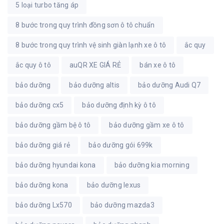
5 loại turbo tăng áp
8 bước trong quy trình đồng sơn ô tô chuẩn
8 bước trong quy trình vệ sinh giàn lạnh xe ô tô
ắc quy
ắc quy ô tô
auQR XE GIÁ RẺ
bán xe ô tô
bảo dưỡng
bảo dưỡng altis
bảo dưỡng Audi Q7
bảo dưỡng cx5
bảo dưỡng định kỳ ô tô
bảo dưỡng gầm bệ ô tô
bảo dưỡng gầm xe ô tô
bảo dưỡng giá rẻ
bảo dưỡng gói 699k
bảo dưỡng hyundai kona
bảo dưỡng kia morning
bảo dưỡng kona
bảo dưỡng lexus
bảo dưỡng Lx570
bảo dưỡng mazda3