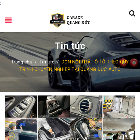
;
Tin tức
Trang chủ
/
Tin tức
/
DỌN NỘI THẤT Ô TÔ THEO QUY
TRÌNH CHUYÊN NGHIỆP TẠI QUANG ĐỨC AUTO