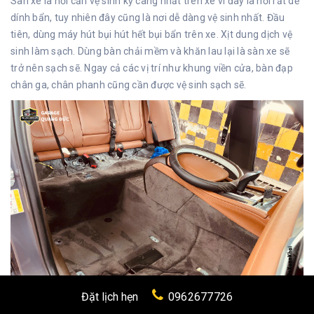
Sàn
xe là nơi cần vệ sinh kỹ càng nhất trên xe vì đây là nơi rất dễ
dính bẩn, tuy nhiên đây cũng là nơi dễ dàng vệ sinh nhất. Đầu
tiên, dùng máy hút bụi hút hết bụi bẩn trên xe. Xịt dung dịch vệ
sinh làm sạch. Dùng bàn chải mềm và khăn lau lại là sàn xe sẽ
trở nên sạch sẽ. Ngay cả các vị trí như khung viền cửa, bàn đạp
chân ga, chân phanh cũng cần được vệ sinh sạch sẽ.
Đặt lịch hẹn
0962677726