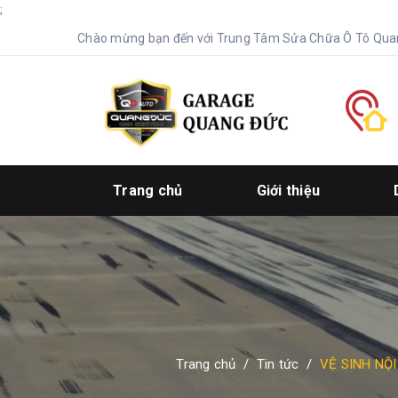
;
Chào mừng bạn đến với Trung Tâm Sửa Chữa Ô Tô Qua
Trang chủ
Giới thiệu
Trang chủ
/
Tin tức
/
VỆ SINH NỘI