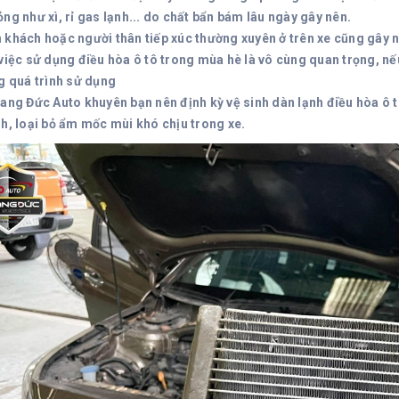
ng như xì, rỉ gas lạnh... do chất bẩn bám lâu ngày gây nên.
 khách hoặc người thân tiếp xúc thường xuyên ở trên xe cũng gây n
 việc sử dụng điều hòa ô tô trong mùa hè là vô cùng quan trọng, nếu
ng quá trình sử dụng
uang Đức Auto khuyên bạn nên định kỳ vệ sinh dàn lạnh điều hòa ô 
nh, loại bỏ ẩm mốc mùi khó chịu trong xe.