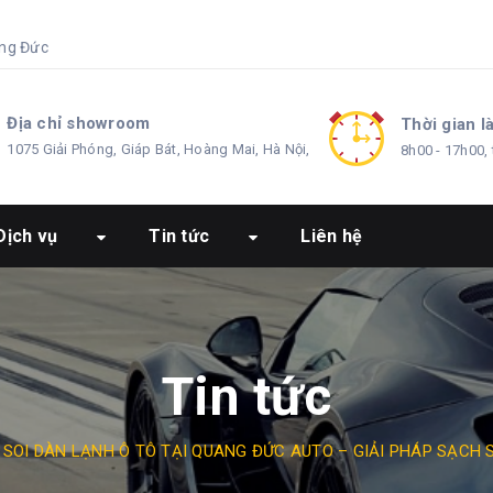
ng Đức
Địa chỉ showroom
Thời gian l
1075 Giải Phóng, Giáp Bát, Hoàng Mai, Hà Nội,
8h00 - 17h00, 
Dịch vụ
Tin tức
Liên hệ
Tin tức
 SOI DÀN LẠNH Ô TÔ TẠI QUANG ĐỨC AUTO – GIẢI PHÁP SẠCH SÂ