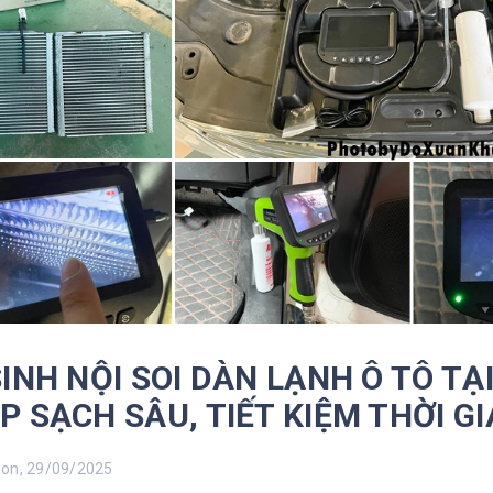
SINH NỘI SOI DÀN LẠNH Ô TÔ TẠ
P SẠCH SÂU, TIẾT KIỆM THỜI GI
n, 29/09/2025