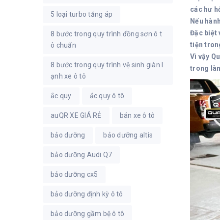
các hư hỏ
5 loại turbo tăng áp
Nếu hành
Đặc biệt
8 bước trong quy trình đồng sơn ô t
tiện tro
ô chuẩn
Vì vậy Q
8 bước trong quy trình vệ sinh giàn l
trong là
ạnh xe ô tô
ắc quy
ắc quy ô tô
auQR XE GIÁ RẺ
bán xe ô tô
bảo dưỡng
bảo dưỡng altis
bảo dưỡng Audi Q7
bảo dưỡng cx5
bảo dưỡng định kỳ ô tô
bảo dưỡng gầm bệ ô tô