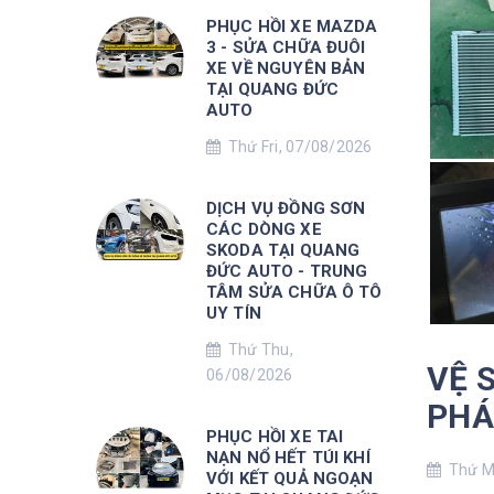
PHỤC HỒI XE MAZDA
3 - SỬA CHỮA ĐUÔI
XE VỀ NGUYÊN BẢN
TẠI QUANG ĐỨC
AUTO
Thứ Fri, 07/08/2026
DỊCH VỤ ĐỒNG SƠN
CÁC DÒNG XE
SKODA TẠI QUANG
ĐỨC AUTO - TRUNG
TÂM SỬA CHỮA Ô TÔ
UY TÍN
Thứ Thu,
VỆ 
06/08/2026
PHÁ
PHỤC HỒI XE TAI
NẠN NỔ HẾT TÚI KHÍ
Thứ Mo
VỚI KẾT QUẢ NGOẠN