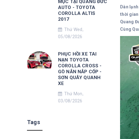
MỤC TẠI QUANG ĐỨC
Dàn lạnh
AUTO - TOYOTA
COROLLA ALTIS
thời gian
2017
Quang Đứ
Cùng Qua
Thứ Wed,
05/08/2026
PHỤC HỒI XE TAI
NẠN TOYOTA
COROLLA CROSS -
GÒ NẮN NẮP CỐP -
SƠN QUÂY QUANH
XE
Thứ Mon,
03/08/2026
Tags