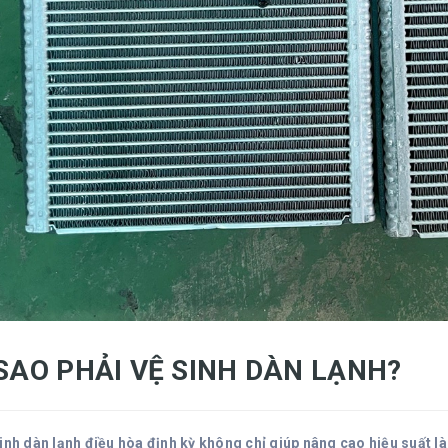
 SAO PHẢI VỆ SINH DÀN LẠNH?
sinh dàn lạnh điều hòa định kỳ không chỉ giúp nâng cao hiệu suất l