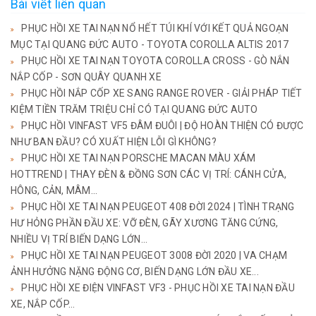
Bài viết liên quan
PHỤC HỒI XE TAI NẠN NỔ HẾT TÚI KHÍ VỚI KẾT QUẢ NGOẠN
MỤC TẠI QUANG ĐỨC AUTO - TOYOTA COROLLA ALTIS 2017
PHỤC HỒI XE TAI NẠN TOYOTA COROLLA CROSS - GÒ NẮN
NẮP CỐP - SƠN QUÂY QUANH XE
PHỤC HỒI NẮP CỐP XE SANG RANGE ROVER - GIẢI PHÁP TIẾT
KIỆM TIỀN TRĂM TRIỆU CHỈ CÓ TẠI QUANG ĐỨC AUTO
PHỤC HỒI VINFAST VF5 ĐÂM ĐUÔI | ĐỘ HOÀN THIỆN CÓ ĐƯỢC
NHƯ BAN ĐẦU? CÓ XUẤT HIỆN LỖI GÌ KHÔNG?
PHỤC HỒI XE TAI NẠN PORSCHE MACAN MÀU XÁM
HOTTREND | THAY ĐÈN & ĐỒNG SƠN CÁC VỊ TRÍ: CÁNH CỬA,
HÔNG, CẢN, MÂM...
PHỤC HỒI XE TAI NẠN PEUGEOT 408 ĐỜI 2024 | TÌNH TRẠNG
HƯ HỎNG PHẦN ĐẦU XE: VỠ ĐÈN, GÃY XƯƠNG TĂNG CỨNG,
NHIỀU VỊ TRÍ BIẾN DẠNG LỚN...
PHỤC HỒI XE TAI NẠN PEUGEOT 3008 ĐỜI 2020 | VA CHẠM
ẢNH HƯỞNG NẶNG ĐỘNG CƠ, BIẾN DẠNG LỚN ĐẦU XE...
PHỤC HỒI XE ĐIỆN VINFAST VF3 - PHỤC HỒI XE TAI NẠN ĐẦU
XE, NẮP CỐP...