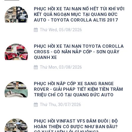
PHỤC HỒI XE TAI NẠN NỔ HẾT TÚI KHÍ VỚI
KẾT QUẢ NGOẠN MỤC TẠI QUANG ĐỨC
AUTO - TOYOTA COROLLA ALTIS 2017
Thứ Wed, 05/08/2026
PHỤC HỒI XE TAI NẠN TOYOTA COROLLA
CROSS - GÒ NẮN NẮP CỐP - SƠN QUÂY
QUANH XE
Thứ Mon, 03/08/2026
PHỤC HỒI NẮP CỐP XE SANG RANGE
ROVER - GIẢI PHÁP TIẾT KIỆM TIỀN TRĂM
TRIỆU CHỈ CÓ TẠI QUANG ĐỨC AUTO
Thứ Thu, 30/07/2026
PHỤC HỒI VINFAST VF5 ĐÂM ĐUÔI | ĐỘ
HOÀN THIỆN CÓ ĐƯỢC NHƯ BAN ĐẦU?