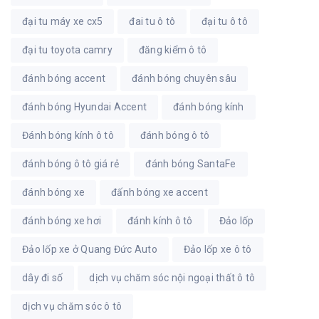
đại tu máy xe cx5
đai tu ô tô
đại tu ô tô
đại tu toyota camry
đăng kiểm ô tô
đánh bóng accent
đánh bóng chuyên sâu
đánh bóng Hyundai Accent
đánh bóng kính
Đánh bóng kính ô tô
đánh bóng ô tô
đánh bóng ô tô giá rẻ
đánh bóng SantaFe
đánh bóng xe
đấnh bóng xe accent
đánh bóng xe hơi
đánh kính ô tô
Đảo lốp
Đảo lốp xe ở Quang Đức Auto
Đảo lốp xe ô tô
dây đi số
dịch vụ chăm sóc nội ngoại thất ô tô
dịch vụ chăm sóc ô tô