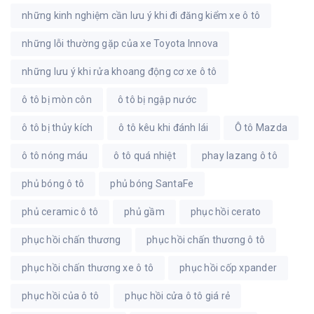
những kinh nghiệm cần lưu ý khi đi đăng kiểm xe ô tô
những lỗi thường gặp của xe Toyota Innova
những lưu ý khi rửa khoang động cơ xe ô tô
ô tô bị mòn côn
ô tô bị ngập nước
ô tô bị thủy kích
ô tô kêu khi đánh lái
Ô tô Mazda
ô tô nóng máu
ô tô quá nhiệt
phay lazang ô tô
phủ bóng ô tô
phủ bóng SantaFe
phủ ceramic ô tô
phủ gầm
phục hồi cerato
phục hồi chấn thương
phục hồi chấn thương ô tô
phục hồi chấn thương xe ô tô
phục hồi cốp xpander
phục hồi của ô tô
phục hồi cửa ô tô giá rẻ