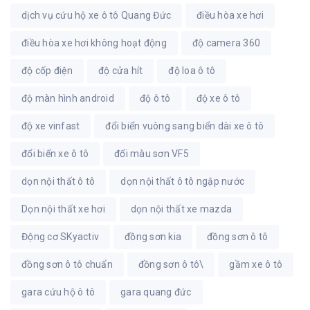
dịch vụ cứu hộ xe ô tô Quang Đức
điều hòa xe hơi
điều hòa xe hơi không hoạt động
độ camera 360
độ cốp điện
độ cửa hít
độ loa ô tô
độ màn hình android
độ ô tô
độ xe ô tô
độ xe vinfast
đổi biển vuông sang biển dài xe ô tô
đổi biển xe ô tô
đổi màu sơn VF5
dọn nội thất ô tô
dọn nội thất ô tô ngập nước
Dọn nội thất xe hơi
dọn nội thất xe mazda
Động cơ SKyactiv
đồng sơn kia
đồng sơn ô tô
đồng sơn ô tô chuẩn
đồng sơn ô tô\
gầm xe ô tô
gara cứu hộ ô tô
gara quang đức