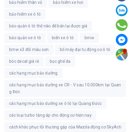
bảo hiểm thân vỏ
bảo hiểm xe hơi
bảo hiểm xe ô tô
bảo quản ô tô thế nào để bán lại được giá
bảo quản xe ô tô
biển xe ô tô
bmw
bmw x3 đổi màu sơn
bổ máy đại tu động cơ ô tô
bóc decal giá rẻ
bọc ghế da
các hạng mục bảo dưỡng
các hạng mục bảo dưỡng xe CR - V sau 10.000km tại Quan
g Đức
các hạng mục bảo dưỡng xe ô tô tại Quang Đứcc
các loại turbo tăng áp cho động cơ hiện nay
cách khắc phục lỗi thường gặp của Mazda động cơ SkyActi