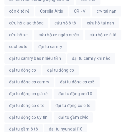
côn ô tô rẻ
Corolla Altis
CR - V
crv tai nạn
cứu hộ giao thông
cứu hộ ô tô
cứu hộ tai nạn
cứu hộ xe
cứu hộ xe ngập nước
cứu hộ xe ô tô
cuuhooto
đại tu camry
đại tu camry bao nhiêu tiền
đại tu camry khi nào
đại tu dộng cơ
đại tu động cơ
đại tu động cơ camry
đại tu động cơ cx5
đại tu động cơ giá rẻ
đại tu động cơ i10
đại tu đông cơ ô tô
đại tu động cơ ô tô
đại tu động cơ uy tín
đại tu gầm civic
đại tu gầm ô tô
đại tu hyundai i10