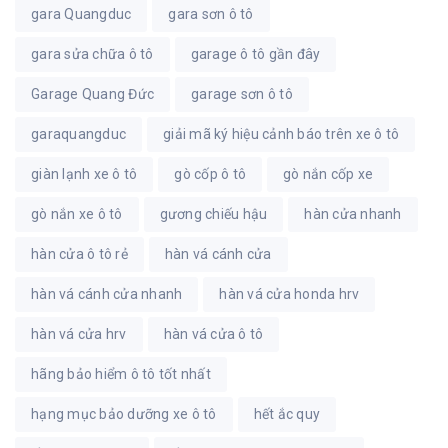
gara Quangduc
gara sơn ô tô
gara sửa chữa ô tô
garage ô tô gần đây
Garage Quang Đức
garage sơn ô tô
garaquangduc
giải mã ký hiệu cảnh báo trên xe ô tô
giàn lạnh xe ô tô
gò cốp ô tô
gò nắn cốp xe
gò nắn xe ô tô
gương chiếu hậu
hàn cửa nhanh
hàn cửa ô tô rẻ
hàn vá cánh cửa
hàn vá cánh cửa nhanh
hàn vá cửa honda hrv
hàn vá cửa hrv
hàn vá cửa ô tô
hãng bảo hiểm ô tô tốt nhất
hạng mục bảo dưỡng xe ô tô
hết ắc quy