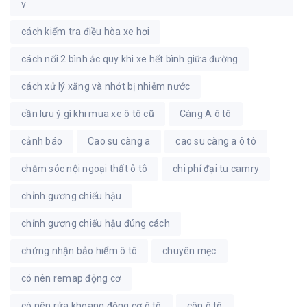
v
cách kiểm tra điều hòa xe hơi
cách nối 2 bình ắc quy khi xe hết bình giữa đường
cách xử lý xăng và nhớt bị nhiễm nước
cần lưu ý gì khi mua xe ô tô cũ
Càng A ô tô
cảnh báo
Cao su càng a
cao su càng a ô tô
chăm sóc nội ngoại thất ô tô
chi phí đại tu camry
chỉnh gương chiếu hậu
chỉnh gương chiếu hậu đúng cách
chứng nhận bảo hiểm ô tô
chuyên mẹc
có nên remap động cơ
có nên rửa khoang động cơ ô tô
côn ô tô