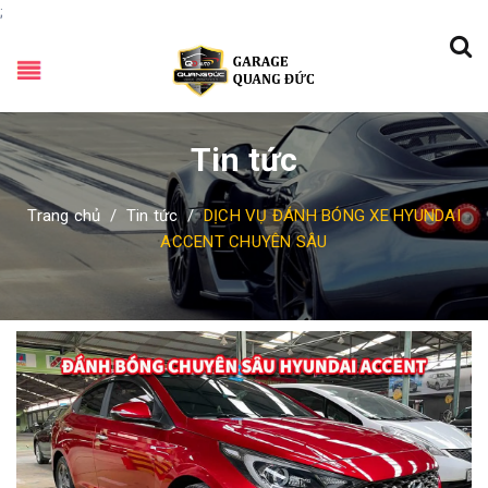
;
Tin tức
Trang chủ
/
Tin tức
/
DỊCH VỤ ĐÁNH BÓNG XE HYUNDAI
ACCENT CHUYÊN SÂU