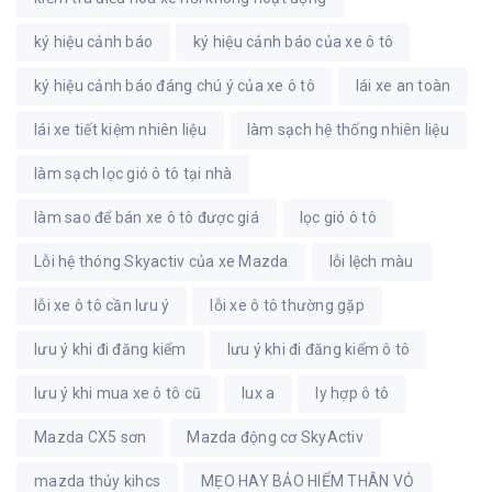
ký hiệu cảnh báo
ký hiệu cảnh báo của xe ô tô
ký hiệu cảnh báo đáng chú ý của xe ô tô
lái xe an toàn
lái xe tiết kiệm nhiên liệu
làm sạch hệ thống nhiên liệu
làm sạch lọc gió ô tô tại nhà
làm sao để bán xe ô tô được giá
lọc gió ô tô
Lỗi hệ thóng Skyactiv của xe Mazda
lỗi lệch màu
lỗi xe ô tô cần lưu ý
lỗi xe ô tô thường gặp
lưu ý khi đi đăng kiểm
lưu ý khi đi đăng kiểm ô tô
lưu ý khi mua xe ô tô cũ
lux a
ly hợp ô tô
Mazda CX5 sơn
Mazda động cơ SkyActiv
mazda thủy kihcs
MẸO HAY BẢO HIỂM THÂN VỎ