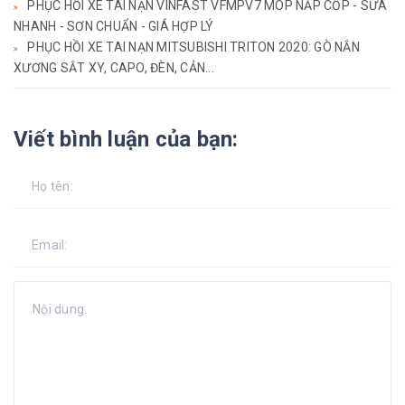
PHỤC HỒI XE TAI NẠN VINFAST VFMPV7 MÓP NẮP CỐP - SỬA
NHANH - SƠN CHUẨN - GIÁ HỢP LÝ
PHỤC HỒI XE TAI NẠN MITSUBISHI TRITON 2020: GÒ NẮN
XƯƠNG SẮT XY, CAPO, ĐÈN, CẢN...
Viết bình luận của bạn: