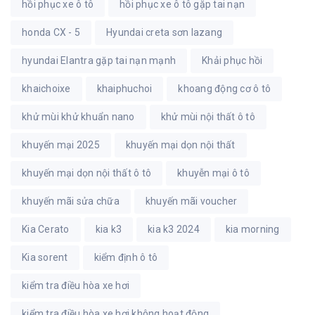
hồi phục xe ô tô
hồi phục xe ô tô gặp tai nạn
honda CX - 5
Hyundai creta sơn lazang
hyundai Elantra gặp tai nạn mạnh
Khải phục hồi
khaichoixe
khaiphuchoi
khoang động cơ ô tô
khử mùi khử khuẩn nano
khử mùi nội thất ô tô
khuyến mại 2025
khuyến mại dọn nội thất
khuyến mại dọn nội thất ô tô
khuyễn mại ô tô
khuyến mãi sửa chữa
khuyến mãi voucher
Kia Cerato
kia k3
kia k3 2024
kia morning
Kia sorent
kiểm định ô tô
kiểm tra điều hòa xe hơi
kiểm tra điều hòa xe hơi không hoạt động