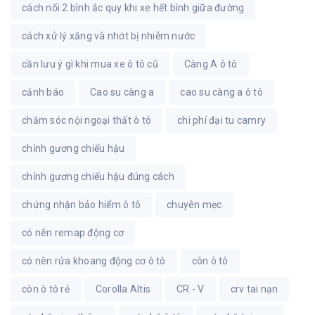
cách nối 2 bình ắc quy khi xe hết bình giữa đường
cách xử lý xăng và nhớt bị nhiễm nước
cần lưu ý gì khi mua xe ô tô cũ
Càng A ô tô
cảnh báo
Cao su càng a
cao su càng a ô tô
chăm sóc nội ngoại thất ô tô
chi phí đại tu camry
chỉnh gương chiếu hậu
chỉnh gương chiếu hậu đúng cách
chứng nhận bảo hiểm ô tô
chuyên mẹc
có nên remap động cơ
có nên rửa khoang động cơ ô tô
côn ô tô
côn ô tô rẻ
Corolla Altis
CR - V
crv tai nạn