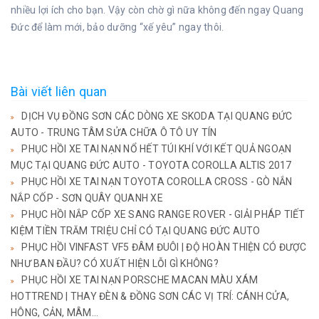
nhiều lợi ích cho bạn. Vậy còn chờ gì nữa không đến ngay Quang
Đức để làm mới, bảo dưỡng “xế yêu” ngay thôi.
Bài viết liên quan
DỊCH VỤ ĐỒNG SƠN CÁC DÒNG XE SKODA TẠI QUANG ĐỨC
AUTO - TRUNG TÂM SỬA CHỮA Ô TÔ UY TÍN
PHỤC HỒI XE TAI NẠN NỔ HẾT TÚI KHÍ VỚI KẾT QUẢ NGOẠN
MỤC TẠI QUANG ĐỨC AUTO - TOYOTA COROLLA ALTIS 2017
PHỤC HỒI XE TAI NẠN TOYOTA COROLLA CROSS - GÒ NẮN
NẮP CỐP - SƠN QUÂY QUANH XE
PHỤC HỒI NẮP CỐP XE SANG RANGE ROVER - GIẢI PHÁP TIẾT
KIỆM TIỀN TRĂM TRIỆU CHỈ CÓ TẠI QUANG ĐỨC AUTO
PHỤC HỒI VINFAST VF5 ĐÂM ĐUÔI | ĐỘ HOÀN THIỆN CÓ ĐƯỢC
NHƯ BAN ĐẦU? CÓ XUẤT HIỆN LỖI GÌ KHÔNG?
PHỤC HỒI XE TAI NẠN PORSCHE MACAN MÀU XÁM
HOTTREND | THAY ĐÈN & ĐỒNG SƠN CÁC VỊ TRÍ: CÁNH CỬA,
HÔNG, CẢN, MÂM...