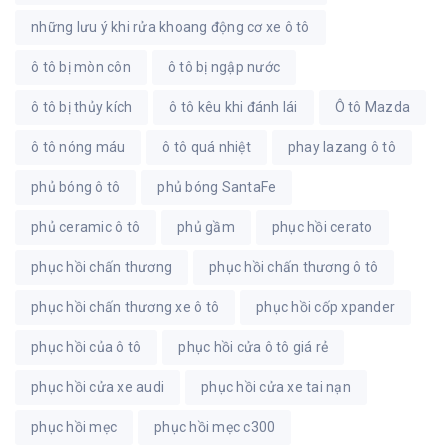
những lưu ý khi rửa khoang động cơ xe ô tô
ô tô bị mòn côn
ô tô bị ngập nước
ô tô bị thủy kích
ô tô kêu khi đánh lái
Ô tô Mazda
ô tô nóng máu
ô tô quá nhiệt
phay lazang ô tô
phủ bóng ô tô
phủ bóng SantaFe
phủ ceramic ô tô
phủ gầm
phục hồi cerato
phục hồi chấn thương
phục hồi chấn thương ô tô
phục hồi chấn thương xe ô tô
phục hồi cốp xpander
phục hồi của ô tô
phục hồi cửa ô tô giá rẻ
phục hồi cửa xe audi
phục hồi cửa xe tai nạn
phục hồi mẹc
phục hồi mẹc c300