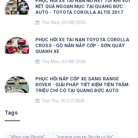
PHỤC HỒI XE TAI NẠN NỔ HẾT TÚI KHÍ VỚI
KẾT QUẢ NGOẠN MỤC TẠI QUANG ĐỨC
AUTO - TOYOTA COROLLA ALTIS 2017
Thứ Wed, 05/08/2026
PHỤC HỒI XE TAI NẠN TOYOTA COROLLA
CROSS - GÒ NẮN NẮP CỐP - SƠN QUÂY
QUANH XE
Thứ Mon, 03/08/2026
PHỤC HỒI NẮP CỐP XE SANG RANGE
ROVER - GIẢI PHÁP TIẾT KIỆM TIỀN TRĂM
TRIỆU CHỈ CÓ TẠI QUANG ĐỨC AUTO
Thứ Thu, 30/07/2026
Tags
"đồng sơn Skoda"
"garage sơn xe Skoda uy tín"