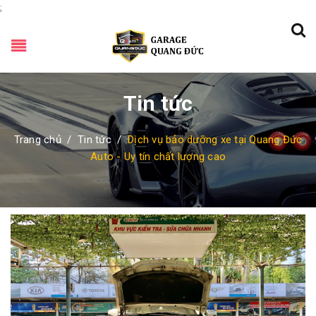
;
Tin tức
Trang chủ
/
Tin tức
/
Dịch vụ bảo dưỡng xe tại Quang Đức
Auto - Uy tín chất lượng cao