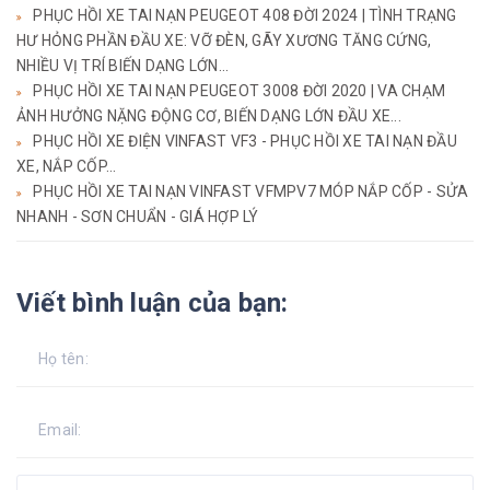
PHỤC HỒI XE TAI NẠN PEUGEOT 408 ĐỜI 2024 | TÌNH TRẠNG
HƯ HỎNG PHẦN ĐẦU XE: VỠ ĐÈN, GÃY XƯƠNG TĂNG CỨNG,
NHIỀU VỊ TRÍ BIẾN DẠNG LỚN...
PHỤC HỒI XE TAI NẠN PEUGEOT 3008 ĐỜI 2020 | VA CHẠM
ẢNH HƯỞNG NẶNG ĐỘNG CƠ, BIẾN DẠNG LỚN ĐẦU XE...
PHỤC HỒI XE ĐIỆN VINFAST VF3 - PHỤC HỒI XE TAI NẠN ĐẦU
XE, NẮP CỐP...
PHỤC HỒI XE TAI NẠN VINFAST VFMPV7 MÓP NẮP CỐP - SỬA
NHANH - SƠN CHUẨN - GIÁ HỢP LÝ
Viết bình luận của bạn: