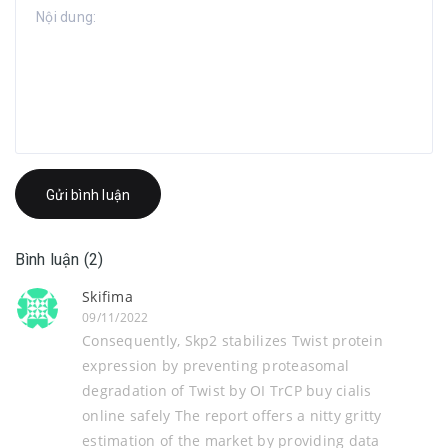
Gửi bình luận
Bình luận (2)
Skifima
09/11/2022
Consequently, Skp2 stabilizes Twist protein
expression by preventing proteasomal
degradation of Twist by ОІ TrCP buy cialis
online safely The report offers a nitty gritty
estimation of the market by providing data