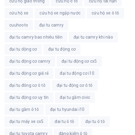
cứu hộ giao thông
cứu hộ ô tô
cứu hộ tai nạn
cứu hộ xe
cứu hộ xe ngập nước
cứu hộ xe ô tô
cuuhooto
đại tu camry
đại tu camry bao nhiêu tiền
đại tu camry khi nào
đại tu dộng cơ
đại tu động cơ
đại tu động cơ camry
đại tu động cơ cx5
đại tu động cơ giá rẻ
đại tu động cơ i10
đại tu đông cơ ô tô
đại tu động cơ ô tô
đại tu động cơ uy tín
đại tu gầm civic
đại tu gầm ô tô
đại tu hyundai i10
đại tu máy xe cx5
đai tu ô tô
đại tu ô tô
đại tu toyota camry
đăng kiểm ô tô