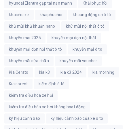
hyundai Elantra gặp tai nạn mạnh
Khải phục hồi
khaichoixe
khaiphuchoi
khoang động cơ ô tô
khử mùi khử khuẩn nano
khử mùi nội thất ô tô
khuyến mại 2025
khuyến mại dọn nội thất
khuyến mại dọn nội thất ô tô
khuyễn mại ô tô
khuyến mãi sửa chữa
khuyến mãi voucher
Kia Cerato
kia k3
kia k3 2024
kia morning
Kia sorent
kiểm định ô tô
kiểm tra điều hòa xe hơi
kiểm tra điều hòa xe hơi không hoạt động
ký hiệu cảnh báo
ký hiệu cảnh báo của xe ô tô