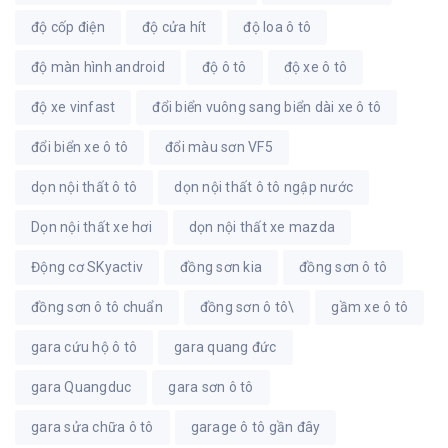
độ cốp điện
độ cửa hít
độ loa ô tô
độ màn hình android
độ ô tô
độ xe ô tô
độ xe vinfast
đổi biển vuông sang biển dài xe ô tô
đổi biển xe ô tô
đổi màu sơn VF5
dọn nội thất ô tô
dọn nội thất ô tô ngập nước
Dọn nội thất xe hơi
dọn nội thất xe mazda
Động cơ SKyactiv
đồng sơn kia
đồng sơn ô tô
đồng sơn ô tô chuẩn
đồng sơn ô tô\
gầm xe ô tô
gara cứu hộ ô tô
gara quang đức
gara Quangduc
gara sơn ô tô
gara sửa chữa ô tô
garage ô tô gần đây