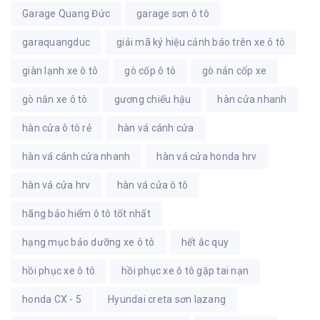
Garage Quang Đức
garage sơn ô tô
garaquangduc
giải mã ký hiệu cảnh báo trên xe ô tô
giàn lạnh xe ô tô
gò cốp ô tô
gò nắn cốp xe
gò nắn xe ô tô
gương chiếu hậu
hàn cửa nhanh
hàn cửa ô tô rẻ
hàn vá cánh cửa
hàn vá cánh cửa nhanh
hàn vá cửa honda hrv
hàn vá cửa hrv
hàn vá cửa ô tô
hãng bảo hiểm ô tô tốt nhất
hạng mục bảo dưỡng xe ô tô
hết ắc quy
hồi phục xe ô tô
hồi phục xe ô tô gặp tai nạn
honda CX - 5
Hyundai creta sơn lazang