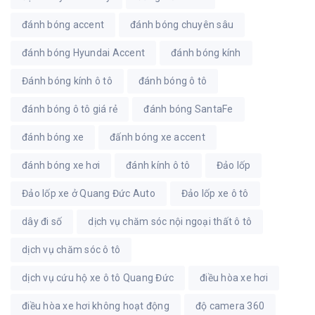
đánh bóng accent
đánh bóng chuyên sâu
đánh bóng Hyundai Accent
đánh bóng kính
Đánh bóng kính ô tô
đánh bóng ô tô
đánh bóng ô tô giá rẻ
đánh bóng SantaFe
đánh bóng xe
đấnh bóng xe accent
đánh bóng xe hơi
đánh kính ô tô
Đảo lốp
Đảo lốp xe ở Quang Đức Auto
Đảo lốp xe ô tô
dây đi số
dịch vụ chăm sóc nội ngoại thất ô tô
dịch vụ chăm sóc ô tô
dịch vụ cứu hộ xe ô tô Quang Đức
điều hòa xe hơi
điều hòa xe hơi không hoạt động
độ camera 360