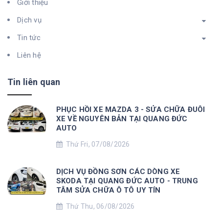
Giới thiệu
Dịch vụ
Tin tức
Liên hệ
Tin liên quan
PHỤC HỒI XE MAZDA 3 - SỬA CHỮA ĐUÔI
XE VỀ NGUYÊN BẢN TẠI QUANG ĐỨC
AUTO
Thứ Fri, 07/08/2026
DỊCH VỤ ĐỒNG SƠN CÁC DÒNG XE
SKODA TẠI QUANG ĐỨC AUTO - TRUNG
TÂM SỬA CHỮA Ô TÔ UY TÍN
Thứ Thu, 06/08/2026