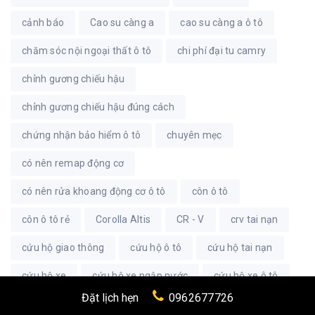
cảnh báo
Cao su càng a
cao su càng a ô tô
chăm sóc nội ngoại thất ô tô
chi phí đại tu camry
chỉnh gương chiếu hậu
chỉnh gương chiếu hậu đúng cách
chứng nhận bảo hiểm ô tô
chuyên mẹc
có nên remap động cơ
có nên rửa khoang động cơ ô tô
côn ô tô
côn ô tô rẻ
Corolla Altis
CR - V
crv tai nạn
cứu hộ giao thông
cứu hộ ô tô
cứu hộ tai nạn
cứu hộ xe
cứu hộ xe ngập nước
cứu hộ xe ô tô
Đặt lịch hẹn
0962677726
cuuhooto
đại tu camry