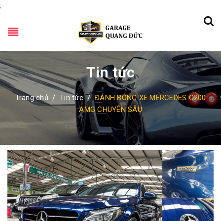
;
Tin tức
Trang chủ
/
Tin tức
/
ĐÁNH BÓNG XE MERCEDES C200
AMG CHUYÊN SÂU