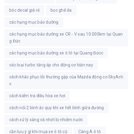
bóc decal giá rẻ
bọc ghế da
các hạng mục bảo dưỡng
các hạng mục bảo dưỡng xe CR - V sau 10.000km tại Quan
g Đức
các hạng mục bảo dưỡng xe ô tô tại Quang Đứcc
các loại turbo tăng áp cho động cơ hiện nay
cách khắc phục lỗi thường gặp của Mazda động cơ SkyActi
v
cách kiểm tra điều hòa xe hơi
cách nối 2 bình ắc quy khi xe hết bình giữa đường
cách xử lý xăng và nhớt bị nhiễm nước
cần lưu ý gì khi mua xe ô tô cũ
Càng A ô tô