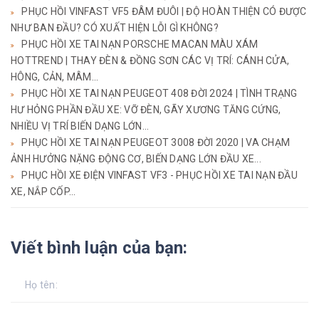
PHỤC HỒI VINFAST VF5 ĐÂM ĐUÔI | ĐỘ HOÀN THIỆN CÓ ĐƯỢC
NHƯ BAN ĐẦU? CÓ XUẤT HIỆN LỖI GÌ KHÔNG?
PHỤC HỒI XE TAI NẠN PORSCHE MACAN MÀU XÁM
HOTTREND | THAY ĐÈN & ĐỒNG SƠN CÁC VỊ TRÍ: CÁNH CỬA,
HÔNG, CẢN, MÂM...
PHỤC HỒI XE TAI NẠN PEUGEOT 408 ĐỜI 2024 | TÌNH TRẠNG
HƯ HỎNG PHẦN ĐẦU XE: VỠ ĐÈN, GÃY XƯƠNG TĂNG CỨNG,
NHIỀU VỊ TRÍ BIẾN DẠNG LỚN...
PHỤC HỒI XE TAI NẠN PEUGEOT 3008 ĐỜI 2020 | VA CHẠM
ẢNH HƯỞNG NẶNG ĐỘNG CƠ, BIẾN DẠNG LỚN ĐẦU XE...
PHỤC HỒI XE ĐIỆN VINFAST VF3 - PHỤC HỒI XE TAI NẠN ĐẦU
XE, NẮP CỐP...
Viết bình luận của bạn: