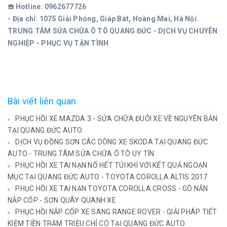
☎️ Hotline: 0962677726
- Địa chỉ: 1075 Giải Phóng, Giáp Bát, Hoàng Mai, Hà Nội.
TRUNG TÂM SỬA CHỮA Ô TÔ QUANG ĐỨC - DỊCH VỤ CHUYÊN
NGHIỆP - PHỤC VỤ TẬN TÌNH
Bài viết liên quan
PHỤC HỒI XE MAZDA 3 - SỬA CHỮA ĐUÔI XE VỀ NGUYÊN BẢN
TẠI QUANG ĐỨC AUTO
DỊCH VỤ ĐỒNG SƠN CÁC DÒNG XE SKODA TẠI QUANG ĐỨC
AUTO - TRUNG TÂM SỬA CHỮA Ô TÔ UY TÍN
PHỤC HỒI XE TAI NẠN NỔ HẾT TÚI KHÍ VỚI KẾT QUẢ NGOẠN
MỤC TẠI QUANG ĐỨC AUTO - TOYOTA COROLLA ALTIS 2017
PHỤC HỒI XE TAI NẠN TOYOTA COROLLA CROSS - GÒ NẮN
NẮP CỐP - SƠN QUÂY QUANH XE
PHỤC HỒI NẮP CỐP XE SANG RANGE ROVER - GIẢI PHÁP TIẾT
KIỆM TIỀN TRĂM TRIỆU CHỈ CÓ TẠI QUANG ĐỨC AUTO