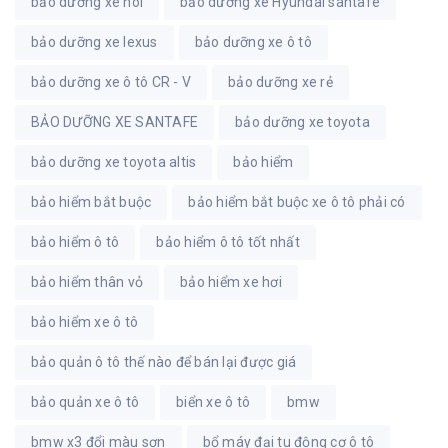
bảo dưỡng xe hoi
bảo dưỡng xe Hyundai santafe
bảo dưỡng xe lexus
bảo dưỡng xe ô tô
bảo dưỡng xe ô tô CR - V
bảo dưỡng xe rẻ
BẢO DƯỠNG XE SANTAFE
bảo dưỡng xe toyota
bảo dưỡng xe toyota altis
bảo hiểm
bảo hiểm bắt buộc
bảo hiểm bắt buộc xe ô tô phải có
bảo hiểm ô tô
bảo hiểm ô tô tốt nhất
bảo hiểm thân vỏ
bảo hiểm xe hơi
bảo hiểm xe ô tô
bảo quản ô tô thế nào để bán lại được giá
bảo quản xe ô tô
biển xe ô tô
bmw
bmw x3 đổi màu sơn
bổ máy đại tu động cơ ô tô