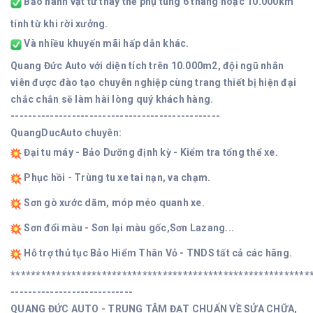
Bảo hành vật tư thay thế phụ tùng 6 tháng hoặc 10.000km
tính từ khi rời xưởng.
Và nhiều khuyến mãi hấp dẫn khác.
Quang Đức Auto với diện tích trên 10.000m2, đội ngũ nhân
viên được đào tạo chuyên nghiệp cùng trang thiết bị hiện đại
chắc chắn sẽ làm hài lòng quý khách hàng.
------------------------------------------------
QuangDucAuto chuyên:
Đại tu máy - Bảo Dưỡng định kỳ - Kiểm tra tổng thể xe.
Phục hồi - Trùng tu xe tai nạn, va chạm.
Sơn gò xước dăm, móp méo quanh xe.
Sơn đổi màu - Sơn lại màu gốc,Sơn Lazang...
Hỗ trợ thủ tục Bảo Hiểm Thân Vỏ - TNDS tất cả các hãng.
***********************************************************
----------------------------
QUANG ĐỨC AUTO - TRUNG TÂM ĐẠT CHUẨN VỀ SỬA CHỮA,