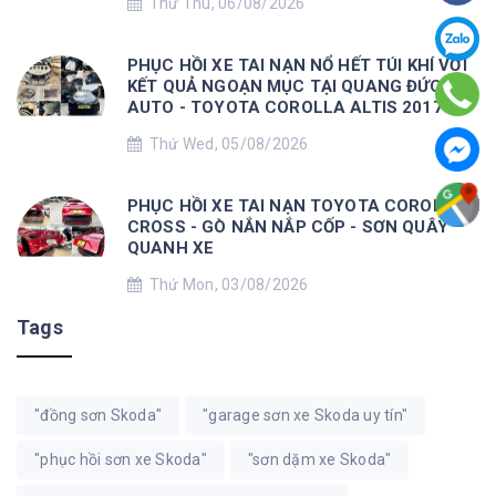
Thứ Thu, 06/08/2026
PHỤC HỒI XE TAI NẠN NỔ HẾT TÚI KHÍ VỚI
KẾT QUẢ NGOẠN MỤC TẠI QUANG ĐỨC
AUTO - TOYOTA COROLLA ALTIS 2017
Thứ Wed, 05/08/2026
PHỤC HỒI XE TAI NẠN TOYOTA COROLLA
CROSS - GÒ NẮN NẮP CỐP - SƠN QUÂY
QUANH XE
Thứ Mon, 03/08/2026
Tags
"đồng sơn Skoda"
"garage sơn xe Skoda uy tín"
"phục hồi sơn xe Skoda"
"sơn dặm xe Skoda"