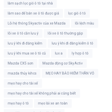
làm sạch lọc gió ô tô tại nhà
làm sao để bán xe ô tô được giá
lọc gió ô tô
Lỗi hệ thóng Skyactiv của xe Mazda
lỗi lệch màu
lỗi xe ô tô cần lưu ý
lỗi xe ô tô thường gặp
lưu ý khi đi đăng kiểm
lưu ý khi đi đăng kiểm ô tô
lưu ý khi mua xe ô tô cũ
lux a
ly hợp ô tô
Mazda CX5 sơn
Mazda động cơ SkyActiv
mazda thủy kihcs
MẸO HAY BẢO HIỂM THÂN VỎ
mẹo hay cho tài xế
mẹo hay cho tài xế không phải ai cũng biết
mẹo hay ô tô
mẹo lái xe an toàn