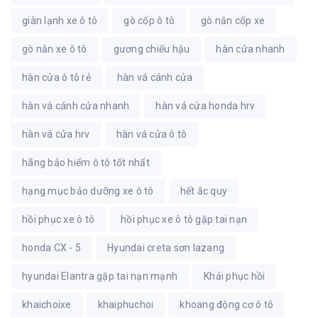
giàn lạnh xe ô tô
gò cốp ô tô
gò nắn cốp xe
gò nắn xe ô tô
gương chiếu hậu
hàn cửa nhanh
hàn cửa ô tô rẻ
hàn vá cánh cửa
hàn vá cánh cửa nhanh
hàn vá cửa honda hrv
hàn vá cửa hrv
hàn vá cửa ô tô
hãng bảo hiểm ô tô tốt nhất
hạng mục bảo dưỡng xe ô tô
hết ắc quy
hồi phục xe ô tô
hồi phục xe ô tô gặp tai nạn
honda CX - 5
Hyundai creta sơn lazang
hyundai Elantra gặp tai nạn mạnh
Khải phục hồi
khaichoixe
khaiphuchoi
khoang động cơ ô tô