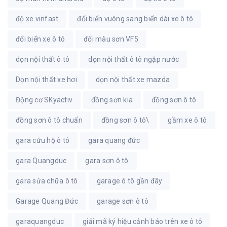
độ xe vinfast
đổi biển vuông sang biển dài xe ô tô
đổi biển xe ô tô
đổi màu sơn VF5
dọn nội thất ô tô
dọn nội thất ô tô ngập nước
Dọn nội thất xe hơi
dọn nội thất xe mazda
Động cơ SKyactiv
đồng sơn kia
đồng sơn ô tô
đồng sơn ô tô chuẩn
đồng sơn ô tô\
gầm xe ô tô
gara cứu hộ ô tô
gara quang đức
gara Quangduc
gara sơn ô tô
gara sửa chữa ô tô
garage ô tô gần đây
Garage Quang Đức
garage sơn ô tô
garaquangduc
giải mã ký hiệu cảnh báo trên xe ô tô