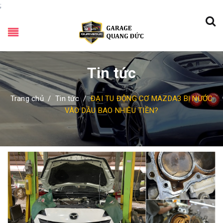
;
Tin tức
Trang chủ
/
Tin tức
/
ĐẠI TU ĐỘNG CƠ MAZDA3 BỊ NƯỚC
VÀO DẦU BAO NHIÊU TIỀN?