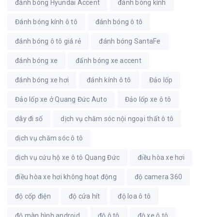
đánh bóng Hyundai Accent
đánh bóng kính
Đánh bóng kính ô tô
đánh bóng ô tô
đánh bóng ô tô giá rẻ
đánh bóng SantaFe
đánh bóng xe
đấnh bóng xe accent
đánh bóng xe hơi
đánh kính ô tô
Đảo lốp
Đảo lốp xe ở Quang Đức Auto
Đảo lốp xe ô tô
dây đi số
dịch vụ chăm sóc nội ngoại thất ô tô
dịch vụ chăm sóc ô tô
dịch vụ cứu hộ xe ô tô Quang Đức
điều hòa xe hơi
điều hòa xe hơi không hoạt động
độ camera 360
độ cốp điện
độ cửa hít
độ loa ô tô
độ màn hình android
độ ô tô
độ xe ô tô