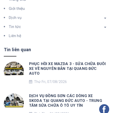
Giới thiệu
Dịch vụ
Tin tức
Liên hệ
Tin liên quan
PHỤC HỒI XE MAZDA 3 - SỬA CHỮA ĐUÔI
XE VỀ NGUYÊN BẢN TẠI QUANG ĐỨC
AUTO
Thứ Fri, 07/08/2026
DỊCH VỤ ĐỒNG SƠN CÁC DÒNG XE
SKODA TẠI QUANG ĐỨC AUTO - TRUNG
TÂM SỬA CHỮA Ô TÔ UY TÍN