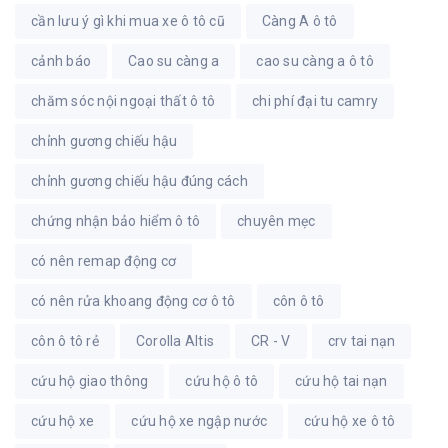
cần lưu ý gì khi mua xe ô tô cũ
Càng A ô tô
cảnh báo
Cao su càng a
cao su càng a ô tô
chăm sóc nội ngoại thất ô tô
chi phí đại tu camry
chỉnh gương chiếu hậu
chỉnh gương chiếu hậu đúng cách
chứng nhận bảo hiểm ô tô
chuyên mẹc
có nên remap động cơ
có nên rửa khoang động cơ ô tô
côn ô tô
côn ô tô rẻ
Corolla Altis
CR - V
crv tai nạn
cứu hộ giao thông
cứu hộ ô tô
cứu hộ tai nạn
cứu hộ xe
cứu hộ xe ngập nước
cứu hộ xe ô tô