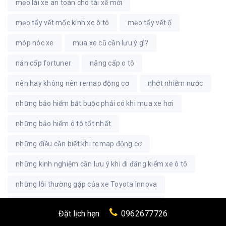
mẹo lái xe an toàn cho tài xế mới
mẹo tẩy vết mốc kính xe ô tô
mẹo tẩy vết ố
móp nóc xe
mua xe cũ cần lưu ý gì?
nắn cốp fortuner
nâng cấp o tô
nên hay không nên remap động cơ
nhớt nhiễm nước
những bảo hiểm bắt buộc phải có khi mua xe hơi
những bảo hiểm ô tô tốt nhất
những điều cần biết khi remap động cơ
những kinh nghiệm cần lưu ý khi đi đăng kiểm xe ô tô
những lỗi thường gặp của xe Toyota Innova
những lưu ý khi rửa khoang động cơ xe ô tô
Đặt lịch hẹn
0962677726
ô tô bị mòn côn
ô tô bị ngập nước