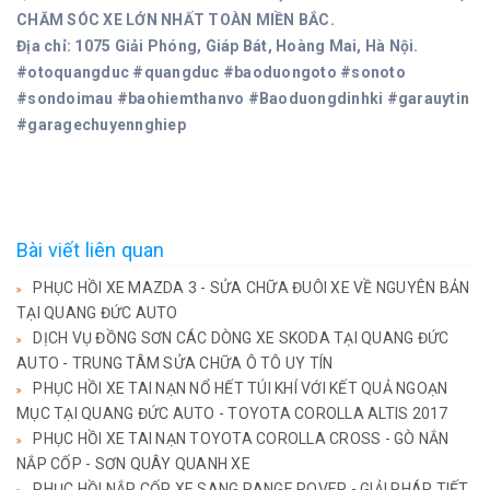
CHĂM SÓC XE LỚN NHẤT TOÀN MIỀN BẮC.
Địa chỉ: 1075 Giải Phóng, Giáp Bát, Hoàng Mai, Hà Nội.
#otoquangduc #quangduc #baoduongoto #sonoto
#sondoimau #baohiemthanvo #Baoduongdinhki #garauytin
#garagechuyennghiep
Bài viết liên quan
PHỤC HỒI XE MAZDA 3 - SỬA CHỮA ĐUÔI XE VỀ NGUYÊN BẢN
TẠI QUANG ĐỨC AUTO
DỊCH VỤ ĐỒNG SƠN CÁC DÒNG XE SKODA TẠI QUANG ĐỨC
AUTO - TRUNG TÂM SỬA CHỮA Ô TÔ UY TÍN
PHỤC HỒI XE TAI NẠN NỔ HẾT TÚI KHÍ VỚI KẾT QUẢ NGOẠN
MỤC TẠI QUANG ĐỨC AUTO - TOYOTA COROLLA ALTIS 2017
PHỤC HỒI XE TAI NẠN TOYOTA COROLLA CROSS - GÒ NẮN
NẮP CỐP - SƠN QUÂY QUANH XE
PHỤC HỒI NẮP CỐP XE SANG RANGE ROVER - GIẢI PHÁP TIẾT