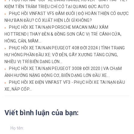
KIỆM TIỀN TRĂM TRIỆU CHỈ CÓ TẠI QUANG ĐỨC AUTO
PHỤC HỒI VINFAST VF5 ĐÂM ĐUÔI | ĐỘ HOÀN THIỆN CÓ ĐƯỢC
NHƯ BAN ĐẦU? CÓ XUẤT HIỆN LỖI GÌ KHÔNG?
PHỤC HỒI XE TAI NẠN PORSCHE MACAN MÀU XÁM
HOTTREND | THAY ĐÈN & ĐỒNG SƠN CÁC VỊ TRÍ: CÁNH CỬA,
HÔNG, CẢN, MÂM...
PHỤC HỒI XE TAI NẠN PEUGEOT 408 ĐỜI 2024 | TÌNH TRẠNG
HƯ HỎNG PHẦN ĐẦU XE: VỠ ĐÈN, GÃY XƯƠNG TĂNG CỨNG,
NHIỀU VỊ TRÍ BIẾN DẠNG LỚN...
PHỤC HỒI XE TAI NẠN PEUGEOT 3008 ĐỜI 2020 | VA CHẠM
ẢNH HƯỞNG NẶNG ĐỘNG CƠ, BIẾN DẠNG LỚN ĐẦU XE...
PHỤC HỒI XE ĐIỆN VINFAST VF3 - PHỤC HỒI XE TAI NẠN ĐẦU
XE, NẮP CỐP...
Viết bình luận của bạn: