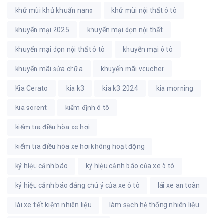
khử mùi khử khuẩn nano
khử mùi nội thất ô tô
khuyến mại 2025
khuyến mại dọn nội thất
khuyến mại dọn nội thất ô tô
khuyễn mại ô tô
khuyến mãi sửa chữa
khuyến mãi voucher
Kia Cerato
kia k3
kia k3 2024
kia morning
Kia sorent
kiểm định ô tô
kiểm tra điều hòa xe hơi
kiểm tra điều hòa xe hơi không hoạt động
ký hiệu cảnh báo
ký hiệu cảnh báo của xe ô tô
ký hiệu cảnh báo đáng chú ý của xe ô tô
lái xe an toàn
lái xe tiết kiệm nhiên liệu
làm sạch hệ thống nhiên liệu