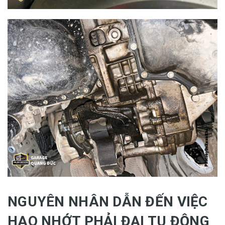
NGUYÊN NHÂN DẪN ĐẾN VIỆC
HAO NHỚT PHẢI ĐẠI TU ĐỘNG