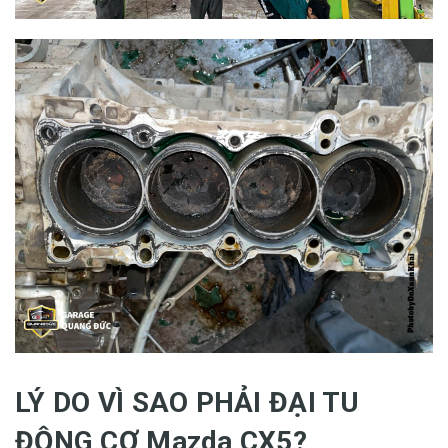
LÝ DO VÌ SAO PHẢI ĐẠI TU
ĐỘNG CƠ Mazda CX5?