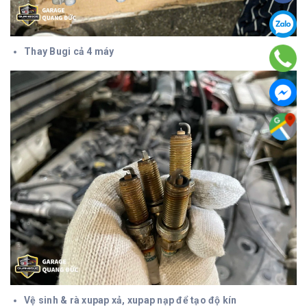
Thay Bugi cả 4 máy
Vệ sinh & rà xupap xả, xupap nạp để tạo độ kín