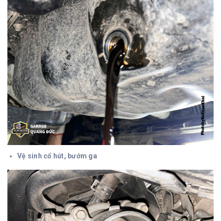
Vệ sinh cổ hút, bướm ga