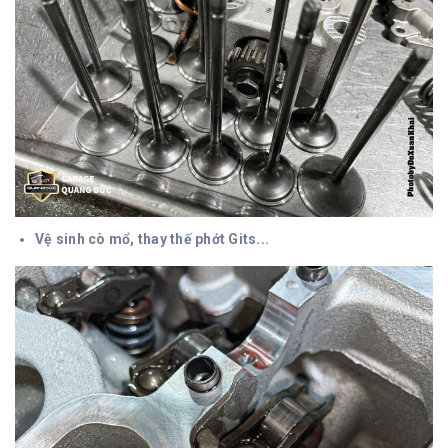
Vệ sinh cò mổ, thay thế phớt Gits...