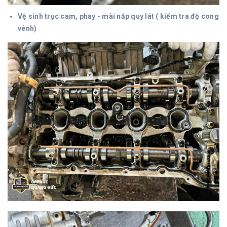
Vệ sinh trục cam, phay - mài nắp quy lát ( kiểm tra độ cong
vênh)