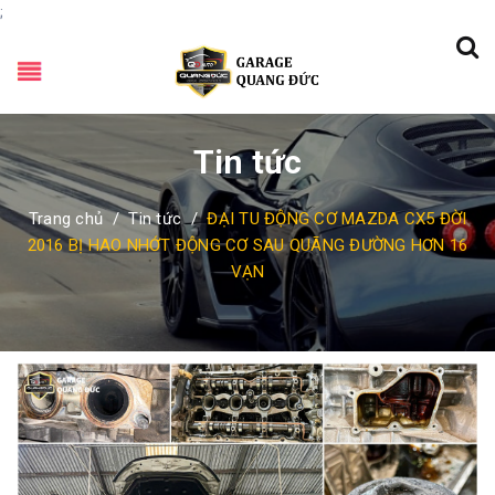
;
Tin tức
Trang chủ
/
Tin tức
/
ĐẠI TU ĐỘNG CƠ MAZDA CX5 ĐỜI
2016 BỊ HAO NHỚT ĐỘNG CƠ SAU QUÃNG ĐƯỜNG HƠN 16
VẠN