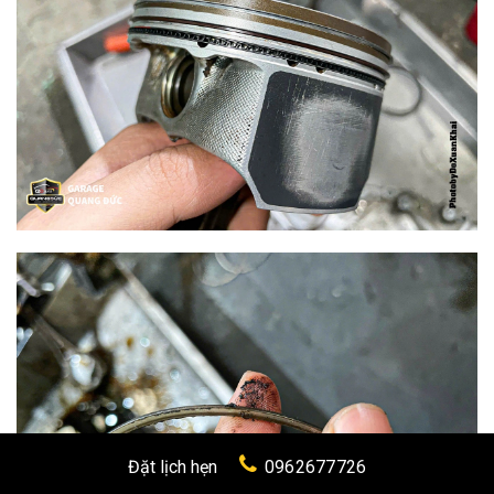
Đặt lịch hẹn
0962677726