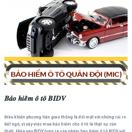
𝑩𝒂̉𝒐 𝒉𝒊𝒆̂̉𝒎 𝒐̂ 𝒕𝒐̂ 𝑩𝑰𝑫𝑽
Điều khiển phương tiện giao thông là đối mặt với những rủi ro
bất ngờ, vì vậy việc mua bảo hiểm cho ô tô là thật sự cần
thiết. Hiện nay BIDV tung ra sản phẩm bảo hiểm ô tô BIDV với