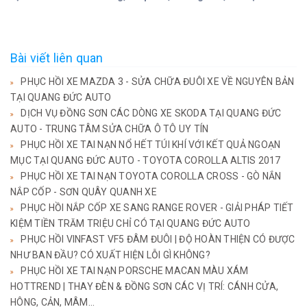
Bài viết liên quan
PHỤC HỒI XE MAZDA 3 - SỬA CHỮA ĐUÔI XE VỀ NGUYÊN BẢN
TẠI QUANG ĐỨC AUTO
DỊCH VỤ ĐỒNG SƠN CÁC DÒNG XE SKODA TẠI QUANG ĐỨC
AUTO - TRUNG TÂM SỬA CHỮA Ô TÔ UY TÍN
PHỤC HỒI XE TAI NẠN NỔ HẾT TÚI KHÍ VỚI KẾT QUẢ NGOẠN
MỤC TẠI QUANG ĐỨC AUTO - TOYOTA COROLLA ALTIS 2017
PHỤC HỒI XE TAI NẠN TOYOTA COROLLA CROSS - GÒ NẮN
NẮP CỐP - SƠN QUÂY QUANH XE
PHỤC HỒI NẮP CỐP XE SANG RANGE ROVER - GIẢI PHÁP TIẾT
KIỆM TIỀN TRĂM TRIỆU CHỈ CÓ TẠI QUANG ĐỨC AUTO
PHỤC HỒI VINFAST VF5 ĐÂM ĐUÔI | ĐỘ HOÀN THIỆN CÓ ĐƯỢC
NHƯ BAN ĐẦU? CÓ XUẤT HIỆN LỖI GÌ KHÔNG?
PHỤC HỒI XE TAI NẠN PORSCHE MACAN MÀU XÁM
HOTTREND | THAY ĐÈN & ĐỒNG SƠN CÁC VỊ TRÍ: CÁNH CỬA,
HÔNG, CẢN, MÂM...