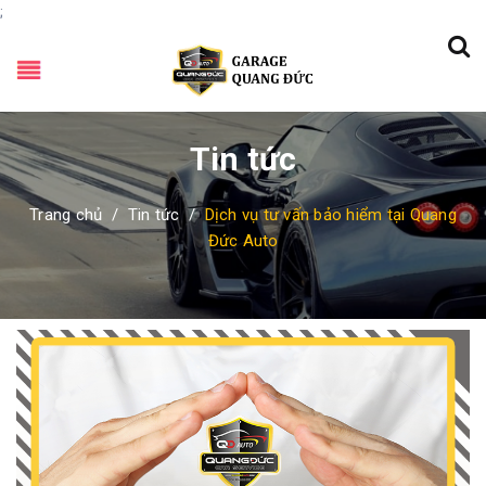
;
Tin tức
Trang chủ
/
Tin tức
/
Dịch vụ tư vấn bảo hiểm tại Quang
Đức Auto