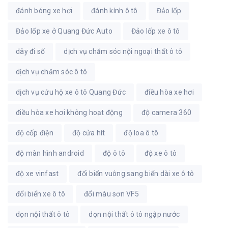
đánh bóng xe hơi
đánh kính ô tô
Đảo lốp
Đảo lốp xe ở Quang Đức Auto
Đảo lốp xe ô tô
dây đi số
dịch vụ chăm sóc nội ngoại thất ô tô
dịch vụ chăm sóc ô tô
dịch vụ cứu hộ xe ô tô Quang Đức
điều hòa xe hơi
điều hòa xe hơi không hoạt động
độ camera 360
độ cốp điện
độ cửa hít
độ loa ô tô
độ màn hình android
độ ô tô
độ xe ô tô
độ xe vinfast
đổi biển vuông sang biển dài xe ô tô
đổi biển xe ô tô
đổi màu sơn VF5
dọn nội thất ô tô
dọn nội thất ô tô ngập nước