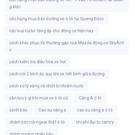
g Đức
các hạng mục bảo dưỡng xe ô tô tại Quang Đứcc
các loại turbo tăng áp cho động cơ hiện nay
cách khắc phục lỗi thường gặp của Mazda động cơ SkyActi
v
cách kiểm tra điều hòa xe hơi
cách nối 2 bình ắc quy khi xe hết bình giữa đường
cách xử lý xăng và nhớt bị nhiễm nước
cần lưu ý gì khi mua xe ô tô cũ
Càng A ô tô
cảnh báo
Cao su càng a
cao su càng a ô tô
chăm sóc nội ngoại thất ô tô
chi phí đại tu camry
chỉnh gương chiếu hậu