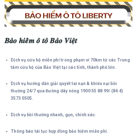
𝑩𝒂̉𝒐 𝒉𝒊𝒆̂̉𝒎 𝒐̂ 𝒕𝒐̂ 𝑩𝒂̉𝒐 𝑽𝒊𝒆̣̂𝒕
Dịch vụ cứu hộ miễn phí trong phạm vi 70km từ các Trung
tâm cứu hộ của Bảo Việt tại các tỉnh, thành phố lớn.
Dịch vụ hướng dẫn giải quyết tai nạn & khiếu nại bồi
thường 24/7 qua Đường dây nóng 1900 55 88 99/ (84 4)
3573 0505.
Dịch vụ bồi thường nhanh, gọn, chính xác.
Thông báo tái tục hợp đồng bảo hiểm miễn phí.