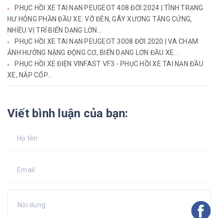
PHỤC HỒI XE TAI NẠN PEUGEOT 408 ĐỜI 2024 | TÌNH TRẠNG
HƯ HỎNG PHẦN ĐẦU XE: VỠ ĐÈN, GÃY XƯƠNG TĂNG CỨNG,
NHIỀU VỊ TRÍ BIẾN DẠNG LỚN...
PHỤC HỒI XE TAI NẠN PEUGEOT 3008 ĐỜI 2020 | VA CHẠM
ẢNH HƯỞNG NẶNG ĐỘNG CƠ, BIẾN DẠNG LỚN ĐẦU XE...
PHỤC HỒI XE ĐIỆN VINFAST VF3 - PHỤC HỒI XE TAI NẠN ĐẦU
XE, NẮP CỐP...
Viết bình luận của bạn: