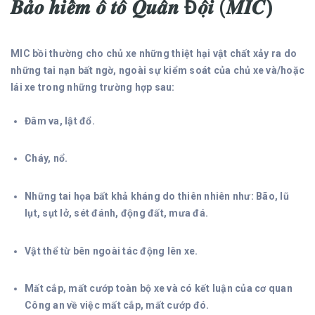
𝑩𝒂̉𝒐 𝒉𝒊𝒆̂̉𝒎 𝒐̂ 𝒕𝒐̂ 𝑸𝒖𝒂̂𝒏 Đ𝒐̣̂𝒊 (𝑴𝑰𝑪)
MIC bồi thường cho chủ xe những thiệt hại vật chất xảy ra do
những tai nạn bất ngờ, ngoài sự kiểm soát của chủ xe và/hoặc
lái xe trong những trường hợp sau:
Đâm va, lật đổ.
Cháy, nổ.
Những tai họa bất khả kháng do thiên nhiên như: Bão, lũ
lụt, sụt lở, sét đánh, động đất, mưa đá.
Vật thể từ bên ngoài tác động lên xe.
Mất cắp, mất cướp toàn bộ xe và có kết luận của cơ quan
Công an về việc mất cắp, mất cướp đó.