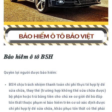
𝑩𝒂̉𝒐 𝒉𝒊𝒆̂̉𝒎 𝒐̂ 𝒕𝒐̂ 𝑩𝑺𝑯
Quyền lợi người được bảo h
iểm:
BSH chịu trách nhiệm thanh toá
n chi phí thực tế hợp lý để
sửa chữa, thay thế (trường hợp không thể sửa chữa được)
bộ phận hoặc trả bằng tiền cho chủ xe cơ giới để bù đắp
tổn thất thuộc phạm vi bảo hiểm trên cơ sở xác định được
chi phí hợp lý để sửa chữa, khắc phục tổn thất có thể phải