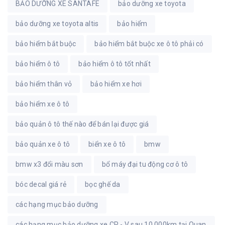
BẢO DƯỠNG XE SANTAFE
bảo dưỡng xe toyota
bảo dưỡng xe toyota altis
bảo hiểm
bảo hiểm bắt buộc
bảo hiểm bắt buộc xe ô tô phải có
bảo hiểm ô tô
bảo hiểm ô tô tốt nhất
bảo hiểm thân vỏ
bảo hiểm xe hơi
bảo hiểm xe ô tô
bảo quản ô tô thế nào để bán lại được giá
bảo quản xe ô tô
biển xe ô tô
bmw
bmw x3 đổi màu sơn
bổ máy đại tu động cơ ô tô
bóc decal giá rẻ
bọc ghế da
các hạng mục bảo dưỡng
các hạng mục bảo dưỡng xe CR - V sau 10.000km tại Quan