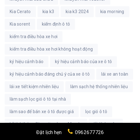
Kia Cerato
kia k3
kia k3 2024
kia morning
Kia sorent
kiểm định ô tô
kiểm tra điều hòa xe hơi
kiểm tra điều hòa xe hơi không hoạt động
ký hiệu cảnh báo
ký hiệu cảnh báo của xe ô tô
ký hiệu cảnh báo đáng chú ý của xe ô tô
lái xe an toàn
lái xe tiết kiệm nhiên liệu
làm sạch hệ thống nhiên liệu
làm sạch lọc gió ô tô tại nhà
làm sao để bán xe ô tô được giá
lọc gió ô tô
Lỗi hệ thóng Skyactiv của xe Mazda
lỗi lệch màu
Đặt lịch hẹn
0962677726
lỗi xe ô tô cần lưu ý
lỗi xe ô tô thường gặp