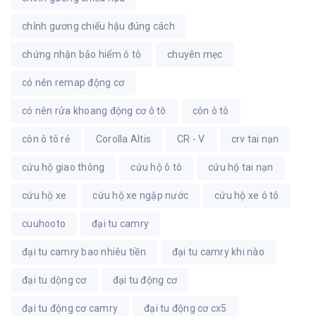
chỉnh gương chiếu hậu đúng cách
chứng nhận bảo hiểm ô tô
chuyên mẹc
có nên remap động cơ
có nên rửa khoang động cơ ô tô
côn ô tô
côn ô tô rẻ
Corolla Altis
CR - V
crv tai nạn
cứu hộ giao thông
cứu hộ ô tô
cứu hộ tai nạn
cứu hộ xe
cứu hộ xe ngập nước
cứu hộ xe ô tô
cuuhooto
đại tu camry
đại tu camry bao nhiêu tiền
đại tu camry khi nào
đại tu dộng cơ
đại tu động cơ
đại tu động cơ camry
đại tu động cơ cx5