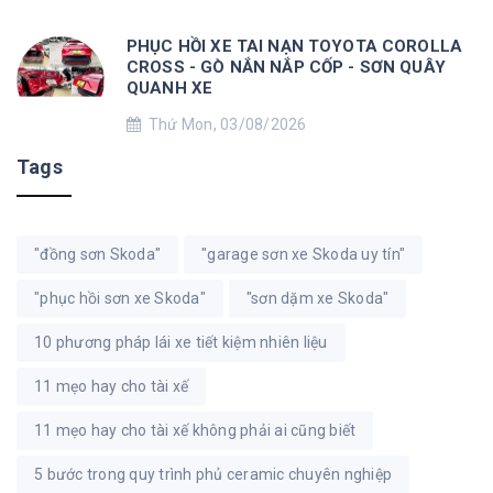
PHỤC HỒI XE TAI NẠN TOYOTA COROLLA
CROSS - GÒ NẮN NẮP CỐP - SƠN QUÂY
QUANH XE
Thứ Mon, 03/08/2026
Tags
"đồng sơn Skoda"
"garage sơn xe Skoda uy tín"
"phục hồi sơn xe Skoda"
"sơn dặm xe Skoda"
10 phương pháp lái xe tiết kiệm nhiên liệu
11 mẹo hay cho tài xế
11 mẹo hay cho tài xế không phải ai cũng biết
5 bước trong quy trình phủ ceramic chuyên nghiệp