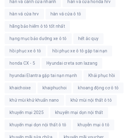
hàn vá cánh cửa nhanh
hàn vá cửa honda hrv
hàn vá cửa hrv
hàn vá cửa ô tô
hãng bảo hiểm ô tô tốt nhất
hạng mục bảo dưỡng xe ô tô
hết ắc quy
hồi phục xe ô tô
hồi phục xe ô tô gặp tai nạn
honda CX - 5
Hyundai creta sơn lazang
hyundai Elantra gặp tai nạn mạnh
Khải phục hồi
khaichoixe
khaiphuchoi
khoang động cơ ô tô
khử mùi khử khuẩn nano
khử mùi nội thất ô tô
khuyến mại 2025
khuyến mại dọn nội thất
khuyến mại dọn nội thất ô tô
khuyễn mại ô tô
khuyến mãi sửa chữa
khuyến mãi voucher