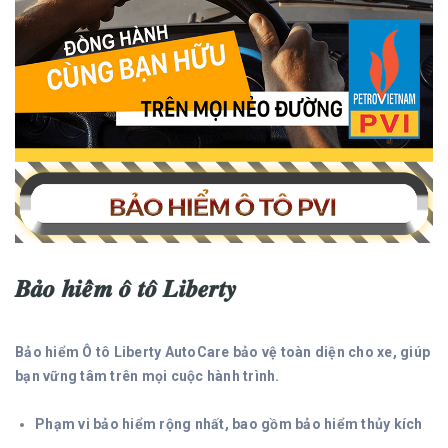
𝑩𝒂̉𝒐 𝒉𝒊𝒆̂̉𝒎 𝒐̂ 𝒕𝒐̂ 𝑳𝒊𝒃𝒆𝒓𝒕𝒚
Bảo hiểm Ô tô Liberty AutoCare bảo vệ toàn diện cho xe, giúp
bạn vững tâm trên mọi cuộc hành trình.
Phạm vi bảo hiểm rộng nhất, bao gồm bảo hiểm thủy kích