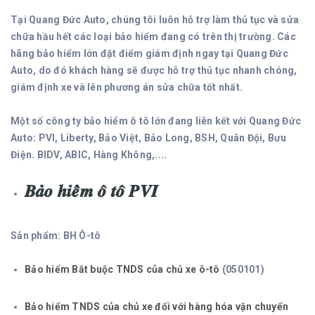
Tại Quang Đức Auto, chúng tôi luôn hỗ trợ làm thủ tục và sửa
chữa hầu hết các loại bảo hiểm đang có trên thị trường. Các
hãng bảo hiểm lớn đặt điểm giám định ngay tại Quang Đức
Auto, do đó khách hàng sẽ được hỗ trợ thủ tục nhanh chóng,
giám định xe và lên phương án sửa chữa tốt nhất.
Một số công ty bảo hiểm ô tô lớn đang liên kết với Quang Đức
Auto: PVI, Liberty, Bảo Việt, Bảo Long, BSH, Quân Đội, Bưu
Điện. BIDV, ABIC, Hàng Không,....
𝑩𝒂̉𝒐 𝒉𝒊𝒆̂̉𝒎 𝒐̂ 𝒕𝒐̂ 𝑷𝑽𝑰
Sản phẩm: BH Ô-tô
Bảo hiểm Bắt buộc TNDS của chủ xe ô-tô
(050101)
Bảo hiểm TNDS của chủ xe đối với hàng hóa vận chuyển