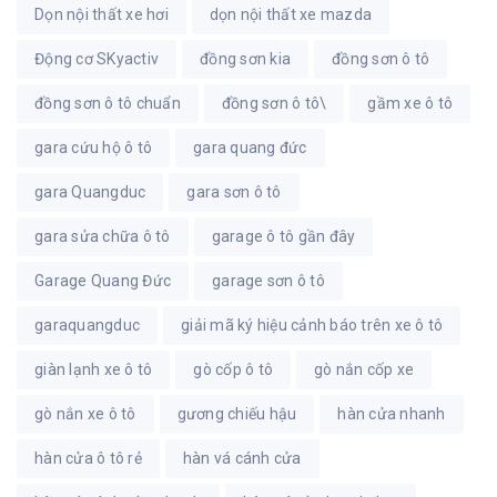
Dọn nội thất xe hơi
dọn nội thất xe mazda
Động cơ SKyactiv
đồng sơn kia
đồng sơn ô tô
đồng sơn ô tô chuẩn
đồng sơn ô tô\
gầm xe ô tô
gara cứu hộ ô tô
gara quang đức
gara Quangduc
gara sơn ô tô
gara sửa chữa ô tô
garage ô tô gần đây
Garage Quang Đức
garage sơn ô tô
garaquangduc
giải mã ký hiệu cảnh báo trên xe ô tô
giàn lạnh xe ô tô
gò cốp ô tô
gò nắn cốp xe
gò nắn xe ô tô
gương chiếu hậu
hàn cửa nhanh
hàn cửa ô tô rẻ
hàn vá cánh cửa