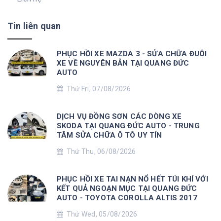
Tin liên quan
PHỤC HỒI XE MAZDA 3 - SỬA CHỮA ĐUÔI
XE VỀ NGUYÊN BẢN TẠI QUANG ĐỨC
AUTO
Thứ Fri, 07/08/2026
DỊCH VỤ ĐỒNG SƠN CÁC DÒNG XE
SKODA TẠI QUANG ĐỨC AUTO - TRUNG
TÂM SỬA CHỮA Ô TÔ UY TÍN
Thứ Thu, 06/08/2026
PHỤC HỒI XE TAI NẠN NỔ HẾT TÚI KHÍ VỚI
KẾT QUẢ NGOẠN MỤC TẠI QUANG ĐỨC
AUTO - TOYOTA COROLLA ALTIS 2017
Thứ Wed, 05/08/2026