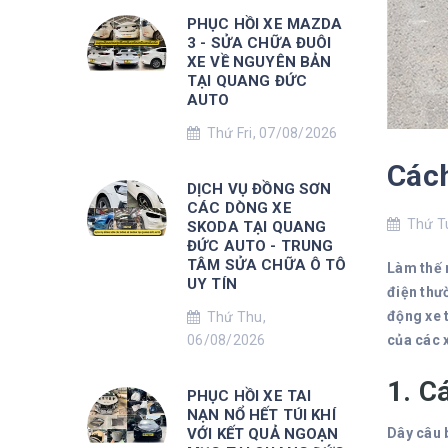
PHỤC HỒI XE MAZDA
3 - SỬA CHỮA ĐUÔI
XE VỀ NGUYÊN BẢN
TẠI QUANG ĐỨC
AUTO
Thứ Fri, 07/08/2026
Cách
DỊCH VỤ ĐỒNG SƠN
CÁC DÒNG XE
Thứ Tu
SKODA TẠI QUANG
ĐỨC AUTO - TRUNG
TÂM SỬA CHỮA Ô TÔ
Làm thế n
UY TÍN
điện thư
động xe t
Thứ Thu,
của các 
06/08/2026
1. C
PHỤC HỒI XE TAI
NẠN NỔ HẾT TÚI KHÍ
Dây câu 
VỚI KẾT QUẢ NGOẠN