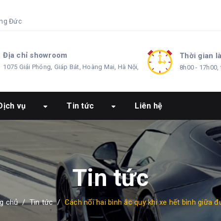
ng Đức
Địa chỉ showroom
Thời gian l
1075 Giải Phóng, Giáp Bát, Hoàng Mai, Hà Nội,
8h00 - 17h00, 
Dịch vụ
Tin tức
Liên hệ
Tin tức
g chủ
/
Tin tức
/
Cách nối hai bình ắc quy khi xe hết bình giữa 