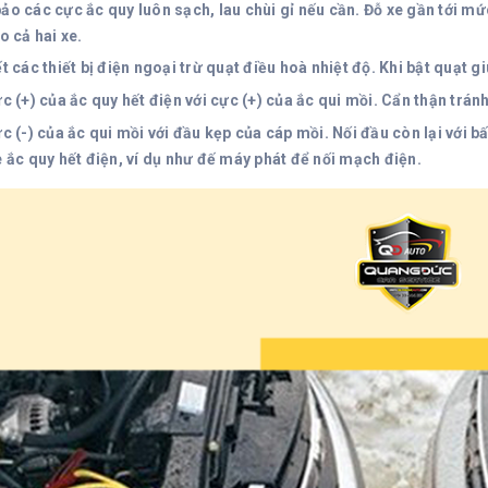
ảo các cực ắc quy luôn sạch, lau chùi gỉ nếu cần. Đỗ xe gần tới m
o cả hai xe.
t các thiết bị điện ngoại trừ quạt điều hoà nhiệt độ. Khi bật quạt 
c (+) của ắc quy hết điện với cực (+) của ắc qui mồi. Cẩn thận trá
c (-) của ắc qui mồi với đầu kẹp của cáp mồi. Nối đầu còn lại với
 ắc quy hết điện, ví dụ như đế máy phát để nối mạch điện.