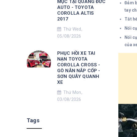
MỤC TẠI QUANG ĐỨC
Đảm b
AUTO - TOYOTA
tay ch
COROLLA ALTIS
2017
Tắt hế
Nối cự
Thứ Wed,
05/08/2026
Nối cự
của xe
PHỤC HỒI XE TAI
NẠN TOYOTA
COROLLA CROSS -
GÒ NẮN NẮP CỐP -
SƠN QUÂY QUANH
XE
Thứ Mon,
03/08/2026
Tags