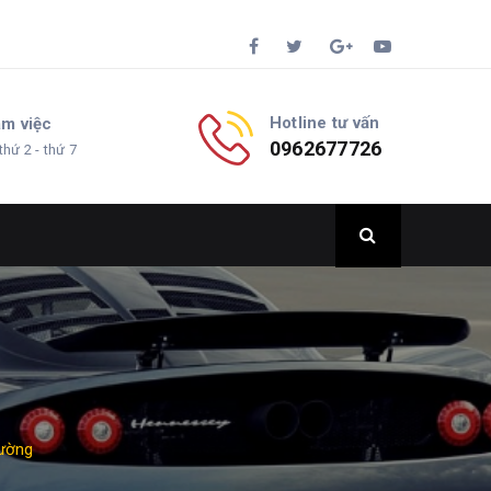
Hotline tư vấn
àm việc
0962677726
thứ 2 - thứ 7
đường