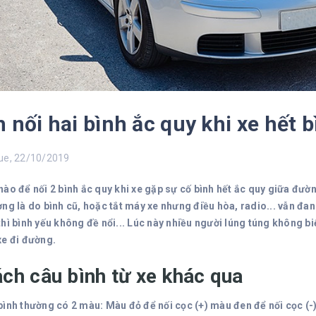
 nối hai bình ắc quy khi xe hết 
e, 22/10/2019
ào để nối 2 bình ắc quy khi xe gặp sự cố bình hết ắc quy giữa đường
ờng là do bình cũ, hoặc tắt máy xe nhưng điều hòa, radio... vẫn đa
hì bình yếu không đề nổi... Lúc này nhiều người lúng túng không bi
xe đi đường.
ách câu bình từ xe khác qua
bình thường có 2 màu: Màu đỏ để nối cọc (+) màu đen để nối cọc (-