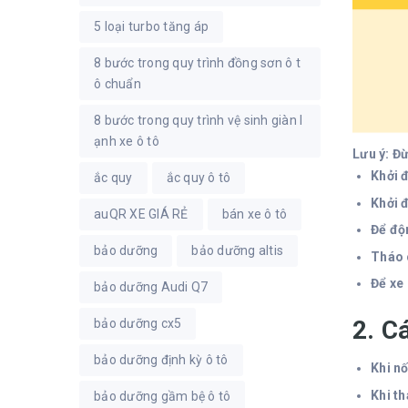
5 loại turbo tăng áp
8 bước trong quy trình đồng sơn ô t
ô chuẩn
8 bước trong quy trình vệ sinh giàn l
ạnh xe ô tô
Lưu ý: Đừ
Khởi đ
ắc quy
ắc quy ô tô
Khởi đ
auQR XE GIÁ RẺ
bán xe ô tô
Để độn
bảo dưỡng
bảo dưỡng altis
Tháo c
Để xe
bảo dưỡng Audi Q7
2. C
bảo dưỡng cx5
bảo dưỡng định kỳ ô tô
Khi nố
Khi th
bảo dưỡng gầm bệ ô tô