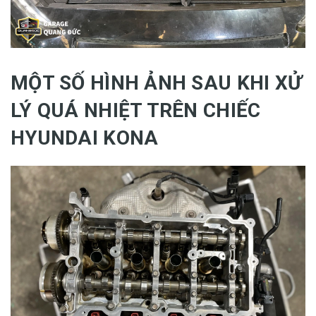
MỘT SỐ HÌNH ẢNH SAU KHI XỬ
LÝ QUÁ NHIỆT TRÊN CHIẾC
HYUNDAI KONA