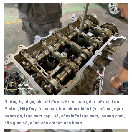
Những bộ phận, chi tiết được vệ sinh bao gồm: bề mặt trái
Piston, Nắp Quy lát, xupap, kim phun nhiên liệu, cổ hút, cụm
bướm ga, trục cam nạp - xả, cảm biến trục cam, bưởng cam,
nắp giàn cò, cùng các chi tiết nhỏ khác…