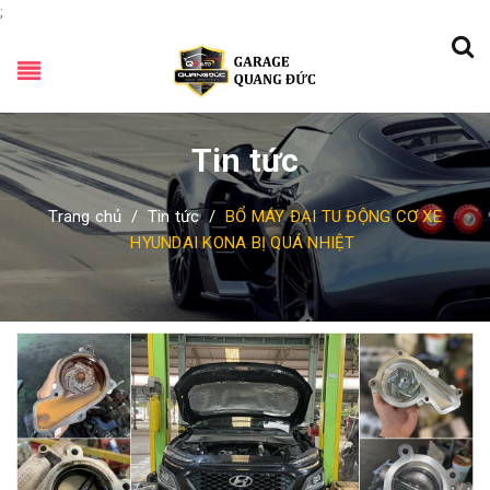
;
Tin tức
Trang chủ
/
Tin tức
/
BỔ MÁY ĐẠI TU ĐỘNG CƠ XE
HYUNDAI KONA BỊ QUÁ NHIỆT