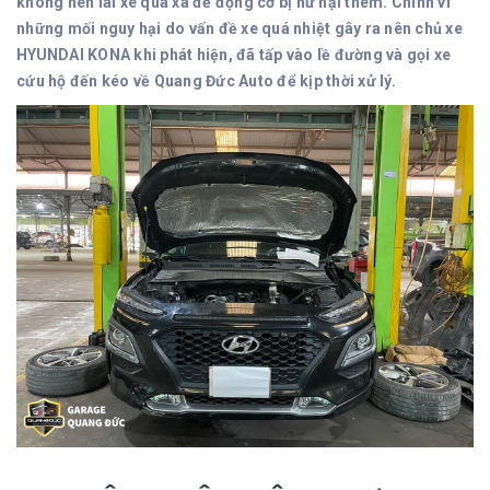
không nên lái xe quá xa để động cơ bị hư hại thêm. Chính vì
những mối nguy hại do vấn đề xe quá nhiệt gây ra nên chủ xe
HYUNDAI KONA khi phát hiện, đã tấp vào lề đường và gọi xe
cứu hộ đến kéo về Quang Đức Auto để kịp thời xử lý.