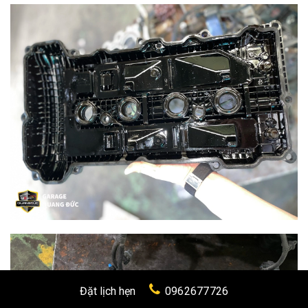
Đặt lịch hẹn
0962677726