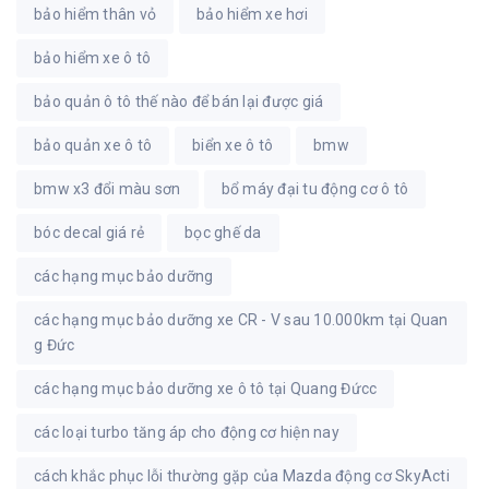
bảo hiểm thân vỏ
bảo hiểm xe hơi
bảo hiểm xe ô tô
bảo quản ô tô thế nào để bán lại được giá
bảo quản xe ô tô
biển xe ô tô
bmw
bmw x3 đổi màu sơn
bổ máy đại tu động cơ ô tô
bóc decal giá rẻ
bọc ghế da
các hạng mục bảo dưỡng
các hạng mục bảo dưỡng xe CR - V sau 10.000km tại Quan
g Đức
các hạng mục bảo dưỡng xe ô tô tại Quang Đứcc
các loại turbo tăng áp cho động cơ hiện nay
cách khắc phục lỗi thường gặp của Mazda động cơ SkyActi