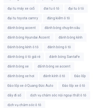
đại tu máy xe cx5
đai tu ô tô
đại tu ô tô
đại tu toyota camry
đăng kiểm ô tô
đánh bóng accent
đánh bóng chuyên sâu
đánh bóng Hyundai Accent
đánh bóng kính
Đánh bóng kính ô tô
đánh bóng ô tô
đánh bóng ô tô giá rẻ
đánh bóng SantaFe
đánh bóng xe
đấnh bóng xe accent
đánh bóng xe hơi
đánh kính ô tô
Đảo lốp
Đảo lốp xe ở Quang Đức Auto
Đảo lốp xe ô tô
dây đi số
dịch vụ chăm sóc nội ngoại thất ô tô
dịch vụ chăm sóc ô tô