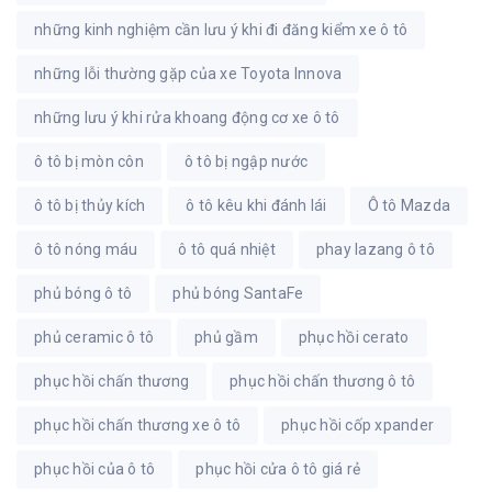
những kinh nghiệm cần lưu ý khi đi đăng kiểm xe ô tô
những lỗi thường gặp của xe Toyota Innova
những lưu ý khi rửa khoang động cơ xe ô tô
ô tô bị mòn côn
ô tô bị ngập nước
ô tô bị thủy kích
ô tô kêu khi đánh lái
Ô tô Mazda
ô tô nóng máu
ô tô quá nhiệt
phay lazang ô tô
phủ bóng ô tô
phủ bóng SantaFe
phủ ceramic ô tô
phủ gầm
phục hồi cerato
phục hồi chấn thương
phục hồi chấn thương ô tô
phục hồi chấn thương xe ô tô
phục hồi cốp xpander
phục hồi của ô tô
phục hồi cửa ô tô giá rẻ