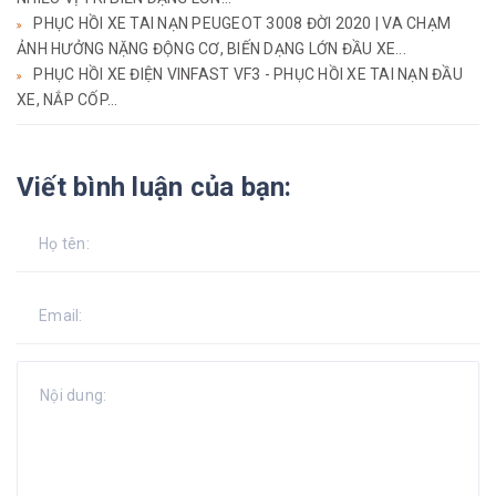
PHỤC HỒI XE TAI NẠN PEUGEOT 3008 ĐỜI 2020 | VA CHẠM
ẢNH HƯỞNG NẶNG ĐỘNG CƠ, BIẾN DẠNG LỚN ĐẦU XE...
PHỤC HỒI XE ĐIỆN VINFAST VF3 - PHỤC HỒI XE TAI NẠN ĐẦU
XE, NẮP CỐP...
Viết bình luận của bạn: