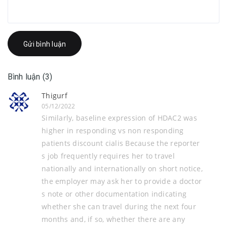
Gửi bình luận
Bình luận (3)
Thigurf
05/12/2022
Similarly, baseline expression of HDAC2 was
higher in responding vs non responding
patients discount cialis Because the reporter
s job frequently requires her to travel
nationally and internationally on short notice,
the employer may ask her to provide a doctor
s note or other documentation indicating
whether she can travel during the next four
months and, if so, whether there are any