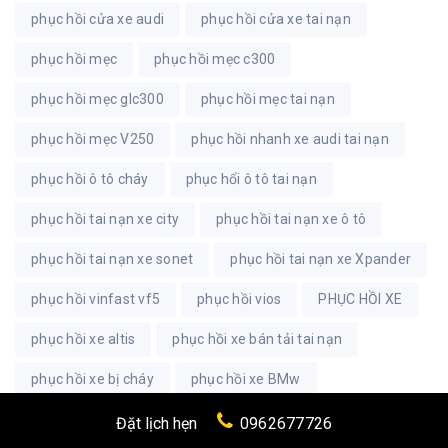
phục hồi cửa xe audi
phục hồi cửa xe tai nạn
phục hồi mẹc
phục hồi mẹc c300
phục hồi mẹc glc300
phục hồi mẹc tai nạn
phục hồi mẹc V250
phục hồi nhanh xe audi tai nạn
phục hồi ô tô cháy
phục hổi ô tô tai nạn
phục hồi tai nạn xe city
phục hồi tai nạn xe ô tô
phục hồi tai nạn xe sonet
phục hồi tai nạn xe Xpander
phục hồi vinfast vf5
phục hồi vios
PHỤC HỒI XE
phục hồi xe altis
phục hồi xe bán tải tai nạn
phục hồi xe bị cháy
phục hồi xe BMw
phục hồi xe Corolla Altis tai nạn
phục hồi xe crv
Đặt lịch hẹn
0962677726