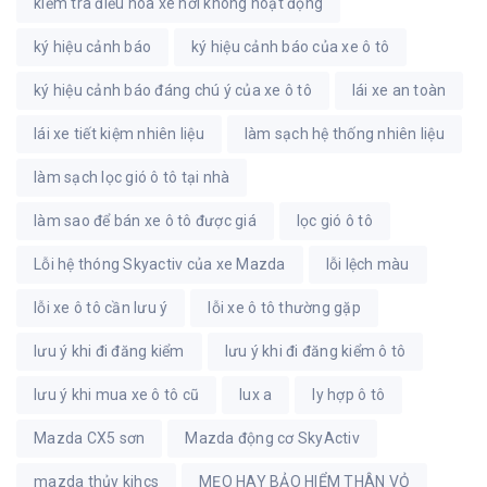
kiểm tra điều hòa xe hơi không hoạt động
ký hiệu cảnh báo
ký hiệu cảnh báo của xe ô tô
ký hiệu cảnh báo đáng chú ý của xe ô tô
lái xe an toàn
lái xe tiết kiệm nhiên liệu
làm sạch hệ thống nhiên liệu
làm sạch lọc gió ô tô tại nhà
làm sao để bán xe ô tô được giá
lọc gió ô tô
Lỗi hệ thóng Skyactiv của xe Mazda
lỗi lệch màu
lỗi xe ô tô cần lưu ý
lỗi xe ô tô thường gặp
lưu ý khi đi đăng kiểm
lưu ý khi đi đăng kiểm ô tô
lưu ý khi mua xe ô tô cũ
lux a
ly hợp ô tô
Mazda CX5 sơn
Mazda động cơ SkyActiv
mazda thủy kihcs
MẸO HAY BẢO HIỂM THÂN VỎ