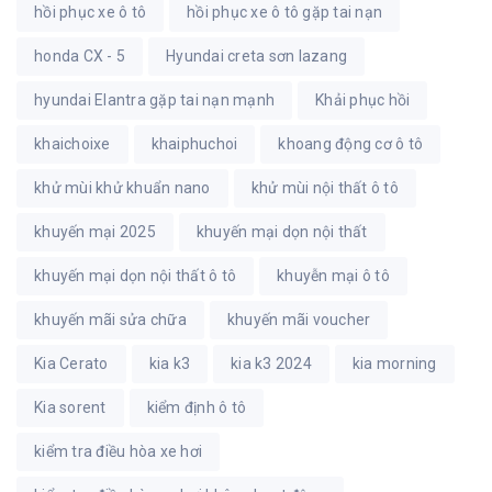
hồi phục xe ô tô
hồi phục xe ô tô gặp tai nạn
honda CX - 5
Hyundai creta sơn lazang
hyundai Elantra gặp tai nạn mạnh
Khải phục hồi
khaichoixe
khaiphuchoi
khoang động cơ ô tô
khử mùi khử khuẩn nano
khử mùi nội thất ô tô
khuyến mại 2025
khuyến mại dọn nội thất
khuyến mại dọn nội thất ô tô
khuyễn mại ô tô
khuyến mãi sửa chữa
khuyến mãi voucher
Kia Cerato
kia k3
kia k3 2024
kia morning
Kia sorent
kiểm định ô tô
kiểm tra điều hòa xe hơi