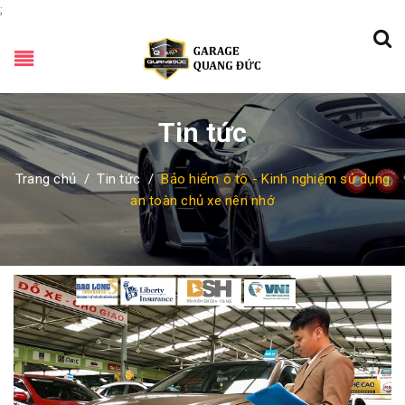
;
Tin tức
Trang chủ
/
Tin tức
/
Bảo hiểm ô tô - Kinh nghiệm sử dụng
an toàn chủ xe nên nhớ