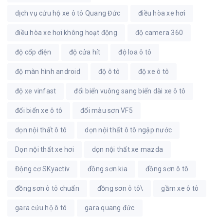
dịch vụ cứu hộ xe ô tô Quang Đức
điều hòa xe hơi
điều hòa xe hơi không hoạt động
độ camera 360
độ cốp điện
độ cửa hít
độ loa ô tô
độ màn hình android
độ ô tô
độ xe ô tô
độ xe vinfast
đổi biển vuông sang biển dài xe ô tô
đổi biển xe ô tô
đổi màu sơn VF5
dọn nội thất ô tô
dọn nội thất ô tô ngập nước
Dọn nội thất xe hơi
dọn nội thất xe mazda
Động cơ SKyactiv
đồng sơn kia
đồng sơn ô tô
đồng sơn ô tô chuẩn
đồng sơn ô tô\
gầm xe ô tô
gara cứu hộ ô tô
gara quang đức