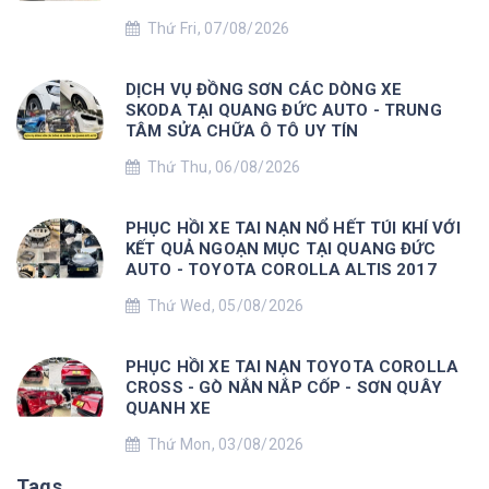
Thứ Fri, 07/08/2026
DỊCH VỤ ĐỒNG SƠN CÁC DÒNG XE
SKODA TẠI QUANG ĐỨC AUTO - TRUNG
TÂM SỬA CHỮA Ô TÔ UY TÍN
Thứ Thu, 06/08/2026
PHỤC HỒI XE TAI NẠN NỔ HẾT TÚI KHÍ VỚI
KẾT QUẢ NGOẠN MỤC TẠI QUANG ĐỨC
AUTO - TOYOTA COROLLA ALTIS 2017
Thứ Wed, 05/08/2026
PHỤC HỒI XE TAI NẠN TOYOTA COROLLA
CROSS - GÒ NẮN NẮP CỐP - SƠN QUÂY
QUANH XE
Thứ Mon, 03/08/2026
Tags