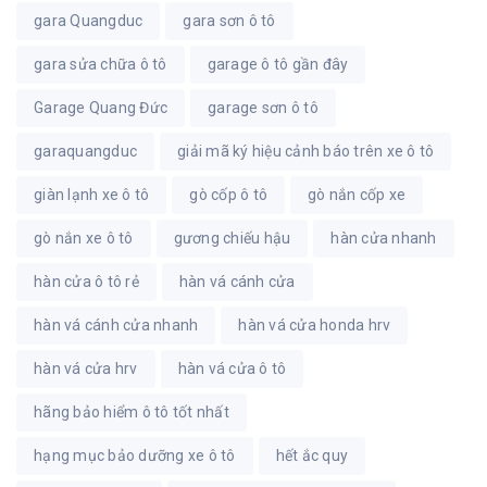
gara Quangduc
gara sơn ô tô
gara sửa chữa ô tô
garage ô tô gần đây
Garage Quang Đức
garage sơn ô tô
garaquangduc
giải mã ký hiệu cảnh báo trên xe ô tô
giàn lạnh xe ô tô
gò cốp ô tô
gò nắn cốp xe
gò nắn xe ô tô
gương chiếu hậu
hàn cửa nhanh
hàn cửa ô tô rẻ
hàn vá cánh cửa
hàn vá cánh cửa nhanh
hàn vá cửa honda hrv
hàn vá cửa hrv
hàn vá cửa ô tô
hãng bảo hiểm ô tô tốt nhất
hạng mục bảo dưỡng xe ô tô
hết ắc quy