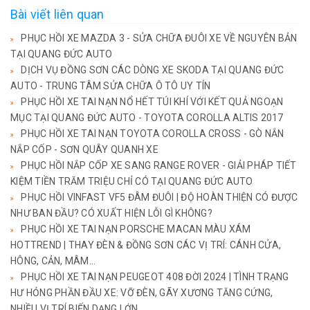
Bài viết liên quan
PHỤC HỒI XE MAZDA 3 - SỬA CHỮA ĐUÔI XE VỀ NGUYÊN BẢN
TẠI QUANG ĐỨC AUTO
DỊCH VỤ ĐỒNG SƠN CÁC DÒNG XE SKODA TẠI QUANG ĐỨC
AUTO - TRUNG TÂM SỬA CHỮA Ô TÔ UY TÍN
PHỤC HỒI XE TAI NẠN NỔ HẾT TÚI KHÍ VỚI KẾT QUẢ NGOẠN
MỤC TẠI QUANG ĐỨC AUTO - TOYOTA COROLLA ALTIS 2017
PHỤC HỒI XE TAI NẠN TOYOTA COROLLA CROSS - GÒ NẮN
NẮP CỐP - SƠN QUÂY QUANH XE
PHỤC HỒI NẮP CỐP XE SANG RANGE ROVER - GIẢI PHÁP TIẾT
KIỆM TIỀN TRĂM TRIỆU CHỈ CÓ TẠI QUANG ĐỨC AUTO
PHỤC HỒI VINFAST VF5 ĐÂM ĐUÔI | ĐỘ HOÀN THIỆN CÓ ĐƯỢC
NHƯ BAN ĐẦU? CÓ XUẤT HIỆN LỖI GÌ KHÔNG?
PHỤC HỒI XE TAI NẠN PORSCHE MACAN MÀU XÁM
HOTTREND | THAY ĐÈN & ĐỒNG SƠN CÁC VỊ TRÍ: CÁNH CỬA,
HÔNG, CẢN, MÂM...
PHỤC HỒI XE TAI NẠN PEUGEOT 408 ĐỜI 2024 | TÌNH TRẠNG
HƯ HỎNG PHẦN ĐẦU XE: VỠ ĐÈN, GÃY XƯƠNG TĂNG CỨNG,
NHIỀU VỊ TRÍ BIẾN DẠNG LỚN...