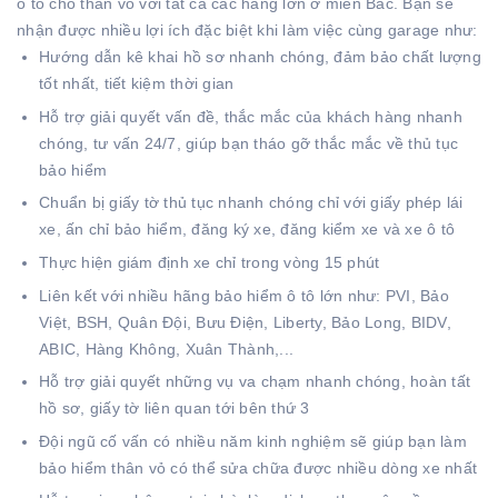
ô tô cho thân vỏ với tất cả các hãng lớn ở miền Bắc. Bạn sẽ
nhận được nhiều lợi ích đặc biệt khi làm việc cùng garage như:
Hướng dẫn kê khai hồ sơ nhanh chóng, đảm bảo chất lượng
tốt nhất, tiết kiệm thời gian
Hỗ trợ giải quyết vấn đề, thắc mắc của khách hàng nhanh
chóng, tư vấn 24/7, giúp bạn tháo gỡ thắc mắc về thủ tục
bảo hiểm
Chuẩn bị giấy tờ thủ tục nhanh chóng chỉ với giấy phép lái
xe, ấn chỉ bảo hiểm, đăng ký xe, đăng kiểm xe và xe ô tô
Thực hiện giám định xe chỉ trong vòng 15 phút
Liên kết với nhiều hãng bảo hiểm ô tô lớn như: PVI, Bảo
Việt, BSH, Quân Đội, Bưu Điện, Liberty, Bảo Long, BIDV,
ABIC, Hàng Không, Xuân Thành,...
Hỗ trợ giải quyết những vụ va chạm nhanh chóng, hoàn tất
hồ sơ, giấy tờ liên quan tới bên thứ 3
Đội ngũ cố vấn có nhiều năm kinh nghiệm sẽ giúp bạn làm
bảo hiểm thân vỏ có thể sửa chữa được nhiều dòng xe nhất