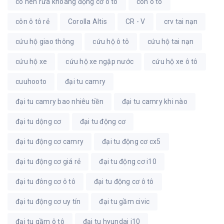
có nên rửa khoang động cơ ô tô
côn ô tô
côn ô tô rẻ
Corolla Altis
CR - V
crv tai nạn
cứu hộ giao thông
cứu hộ ô tô
cứu hộ tai nạn
cứu hộ xe
cứu hộ xe ngập nước
cứu hộ xe ô tô
cuuhooto
đại tu camry
đại tu camry bao nhiêu tiền
đại tu camry khi nào
đại tu dộng cơ
đại tu động cơ
đại tu động cơ camry
đại tu động cơ cx5
đại tu động cơ giá rẻ
đại tu động cơ i10
đại tu đông cơ ô tô
đại tu động cơ ô tô
đại tu động cơ uy tín
đại tu gầm civic
đại tu gầm ô tô
đại tu hyundai i10