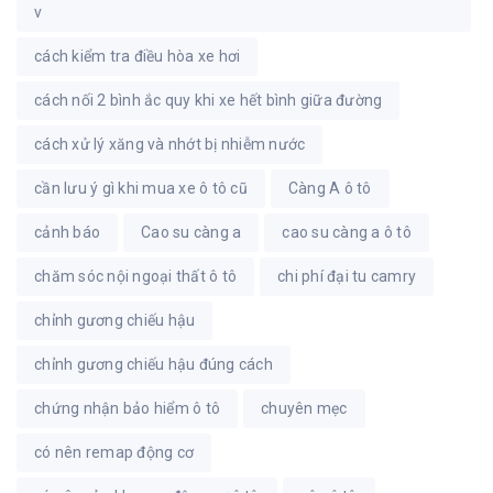
v
cách kiểm tra điều hòa xe hơi
cách nối 2 bình ắc quy khi xe hết bình giữa đường
cách xử lý xăng và nhớt bị nhiễm nước
cần lưu ý gì khi mua xe ô tô cũ
Càng A ô tô
cảnh báo
Cao su càng a
cao su càng a ô tô
chăm sóc nội ngoại thất ô tô
chi phí đại tu camry
chỉnh gương chiếu hậu
chỉnh gương chiếu hậu đúng cách
chứng nhận bảo hiểm ô tô
chuyên mẹc
có nên remap động cơ