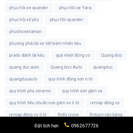
phục hồi xe xpander
phục hồi xe Yaris
phục hồi xế yêu
phục hồi xpander
phuchoixetainan
phương phái lái xe tiết kiệm nhiên liệu
prado đánh lái kêu
quá nhiệt động cơ
Quang đức
quang duc auto
Quang Đức Auto
quangduc
quangducauto
quy trình đồng sơn ô tô
quy trình phủ ceramic
quy trình sơn gầm xe
quy trình tiêu chuẩn sơn gầm xe ô tô
remap động cơ
remap động cơ ô tô
Rolls royce
Rotuyn cân bằng
Đặt lịch hẹn
0962677726
rửa khoang động cơ
rửa khoang động cơ xe ô tô