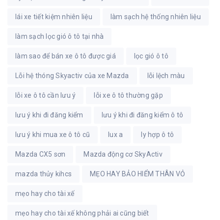
lái xe tiết kiệm nhiên liệu
làm sạch hệ thống nhiên liệu
làm sạch lọc gió ô tô tại nhà
làm sao để bán xe ô tô được giá
lọc gió ô tô
Lỗi hệ thóng Skyactiv của xe Mazda
lỗi lệch màu
lỗi xe ô tô cần lưu ý
lỗi xe ô tô thường gặp
lưu ý khi đi đăng kiểm
lưu ý khi đi đăng kiểm ô tô
lưu ý khi mua xe ô tô cũ
lux a
ly hợp ô tô
Mazda CX5 sơn
Mazda động cơ SkyActiv
mazda thủy kihcs
MẸO HAY BẢO HIỂM THÂN VỎ
mẹo hay cho tài xế
mẹo hay cho tài xế không phải ai cũng biết