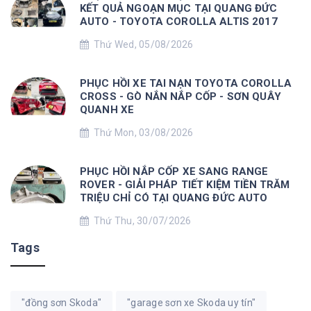
KẾT QUẢ NGOẠN MỤC TẠI QUANG ĐỨC
AUTO - TOYOTA COROLLA ALTIS 2017
Thứ Wed, 05/08/2026
PHỤC HỒI XE TAI NẠN TOYOTA COROLLA
CROSS - GÒ NẮN NẮP CỐP - SƠN QUÂY
QUANH XE
Thứ Mon, 03/08/2026
PHỤC HỒI NẮP CỐP XE SANG RANGE
ROVER - GIẢI PHÁP TIẾT KIỆM TIỀN TRĂM
TRIỆU CHỈ CÓ TẠI QUANG ĐỨC AUTO
Thứ Thu, 30/07/2026
Tags
"đồng sơn Skoda"
"garage sơn xe Skoda uy tín"