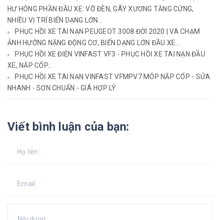
HƯ HỎNG PHẦN ĐẦU XE: VỠ ĐÈN, GÃY XƯƠNG TĂNG CỨNG,
NHIỀU VỊ TRÍ BIẾN DẠNG LỚN...
PHỤC HỒI XE TAI NẠN PEUGEOT 3008 ĐỜI 2020 | VA CHẠM
ẢNH HƯỞNG NẶNG ĐỘNG CƠ, BIẾN DẠNG LỚN ĐẦU XE...
PHỤC HỒI XE ĐIỆN VINFAST VF3 - PHỤC HỒI XE TAI NẠN ĐẦU
XE, NẮP CỐP...
PHỤC HỒI XE TAI NẠN VINFAST VFMPV7 MÓP NẮP CỐP - SỬA
NHANH - SƠN CHUẨN - GIÁ HỢP LÝ
Viết bình luận của bạn: