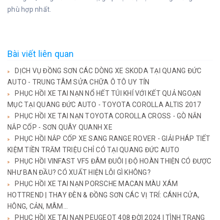
phù hợp nhất.
Bài viết liên quan
DỊCH VỤ ĐỒNG SƠN CÁC DÒNG XE SKODA TẠI QUANG ĐỨC
AUTO - TRUNG TÂM SỬA CHỮA Ô TÔ UY TÍN
PHỤC HỒI XE TAI NẠN NỔ HẾT TÚI KHÍ VỚI KẾT QUẢ NGOẠN
MỤC TẠI QUANG ĐỨC AUTO - TOYOTA COROLLA ALTIS 2017
PHỤC HỒI XE TAI NẠN TOYOTA COROLLA CROSS - GÒ NẮN
NẮP CỐP - SƠN QUÂY QUANH XE
PHỤC HỒI NẮP CỐP XE SANG RANGE ROVER - GIẢI PHÁP TIẾT
KIỆM TIỀN TRĂM TRIỆU CHỈ CÓ TẠI QUANG ĐỨC AUTO
PHỤC HỒI VINFAST VF5 ĐÂM ĐUÔI | ĐỘ HOÀN THIỆN CÓ ĐƯỢC
NHƯ BAN ĐẦU? CÓ XUẤT HIỆN LỖI GÌ KHÔNG?
PHỤC HỒI XE TAI NẠN PORSCHE MACAN MÀU XÁM
HOTTREND | THAY ĐÈN & ĐỒNG SƠN CÁC VỊ TRÍ: CÁNH CỬA,
HÔNG, CẢN, MÂM...
PHỤC HỒI XE TAI NẠN PEUGEOT 408 ĐỜI 2024 | TÌNH TRẠNG