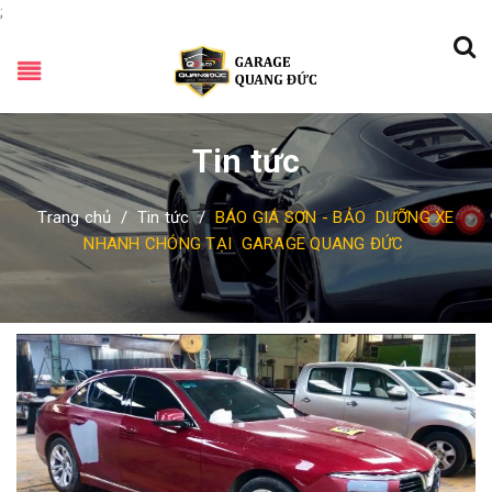
;
Tin tức
Trang chủ
/
Tin tức
/
BÁO‌ ‌GIÁ‌ ‌SƠN‌ ‌-‌ ‌BẢO‌ ‌ DƯỠNG‌ ‌XE‌
‌NHANH‌ ‌CHÓNG‌ ‌TẠI‌ ‌ GARAGE‌ ‌QUANG‌ ‌ĐỨC‌ ‌