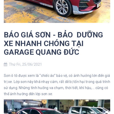
BÁO‌ ‌GIÁ‌ ‌SƠN‌ ‌-‌ ‌BẢO‌ ‌ DƯỠNG‌
‌XE‌ ‌NHANH‌ ‌CHÓNG‌ ‌TẠI‌ ‌
GARAGE‌ ‌QUANG‌ ‌ĐỨC‌ ‌
Thứ Fri, 25/06/2021
Sơn ô tô được xem là “chiếc áo” bảo vệ, có ảnh hưởng lớn đến giá
trị xe. Lớp sơn này khá nhạy cảm, rất dễ bị tổn hại trong quá trình
sử dụng. Những tình huống va chạm, thời tiết, khí hậu,... cũng có
thể ảnh hưởng đến lớp sơn xe.