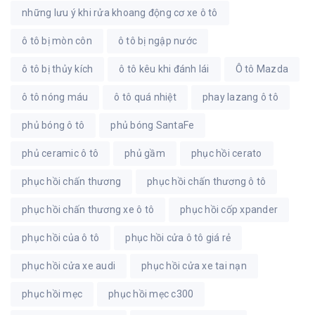
những lưu ý khi rửa khoang động cơ xe ô tô
ô tô bị mòn côn
ô tô bị ngập nước
ô tô bị thủy kích
ô tô kêu khi đánh lái
Ô tô Mazda
ô tô nóng máu
ô tô quá nhiệt
phay lazang ô tô
phủ bóng ô tô
phủ bóng SantaFe
phủ ceramic ô tô
phủ gầm
phục hồi cerato
phục hồi chấn thương
phục hồi chấn thương ô tô
phục hồi chấn thương xe ô tô
phục hồi cốp xpander
phục hồi của ô tô
phục hồi cửa ô tô giá rẻ
phục hồi cửa xe audi
phục hồi cửa xe tai nạn
phục hồi mẹc
phục hồi mẹc c300