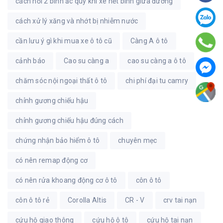
cách nối 2 bình ắc quy khi xe hết bình giữa đường
cách xử lý xăng và nhớt bị nhiễm nước
cần lưu ý gì khi mua xe ô tô cũ
Càng A ô tô
cảnh báo
Cao su càng a
cao su càng a ô tô
chăm sóc nội ngoại thất ô tô
chi phí đại tu camry
chỉnh gương chiếu hậu
chỉnh gương chiếu hậu đúng cách
chứng nhận bảo hiểm ô tô
chuyên mẹc
có nên remap động cơ
có nên rửa khoang động cơ ô tô
côn ô tô
côn ô tô rẻ
Corolla Altis
CR - V
crv tai nạn
cứu hộ giao thông
cứu hộ ô tô
cứu hộ tai nạn