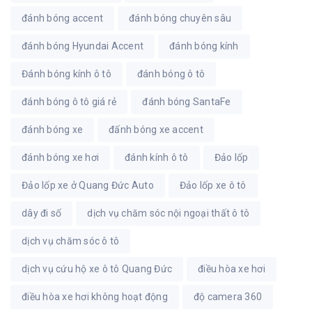
đánh bóng accent
đánh bóng chuyên sâu
đánh bóng Hyundai Accent
đánh bóng kính
Đánh bóng kính ô tô
đánh bóng ô tô
đánh bóng ô tô giá rẻ
đánh bóng SantaFe
đánh bóng xe
đấnh bóng xe accent
đánh bóng xe hơi
đánh kính ô tô
Đảo lốp
Đảo lốp xe ở Quang Đức Auto
Đảo lốp xe ô tô
dây đi số
dịch vụ chăm sóc nội ngoại thất ô tô
dịch vụ chăm sóc ô tô
dịch vụ cứu hộ xe ô tô Quang Đức
điều hòa xe hơi
điều hòa xe hơi không hoạt động
độ camera 360