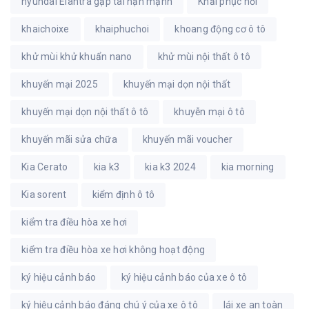
hyundai Elantra gặp tai nạn mạnh
Khải phục hồi
khaichoixe
khaiphuchoi
khoang động cơ ô tô
khử mùi khử khuẩn nano
khử mùi nội thất ô tô
khuyến mại 2025
khuyến mại dọn nội thất
khuyến mại dọn nội thất ô tô
khuyễn mại ô tô
khuyến mãi sửa chữa
khuyến mãi voucher
Kia Cerato
kia k3
kia k3 2024
kia morning
Kia sorent
kiểm định ô tô
kiểm tra điều hòa xe hơi
kiểm tra điều hòa xe hơi không hoạt động
ký hiệu cảnh báo
ký hiệu cảnh báo của xe ô tô
ký hiệu cảnh báo đáng chú ý của xe ô tô
lái xe an toàn