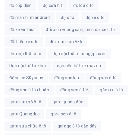
độ cốp điện
độ cửa hít
độ loa ô tô
độ màn hình android
độ ô tô
độ xe ô tô
độ xe vinfast
đổi biển vuông sang biển dài xe ô tô
đổi biển xe ô tô
đổi màu sơn VF5
dọn nội thất ô tô
dọn nội thất ô tô ngập nước
Dọn nội thất xe hơi
dọn nội thất xe mazda
Động cơ SKyactiv
đồng sơn kia
đồng sơn ô tô
đồng sơn ô tô chuẩn
đồng sơn ô tô\
gầm xe ô tô
gara cứu hộ ô tô
gara quang đức
gara Quangduc
gara sơn ô tô
gara sửa chữa ô tô
garage ô tô gần đây