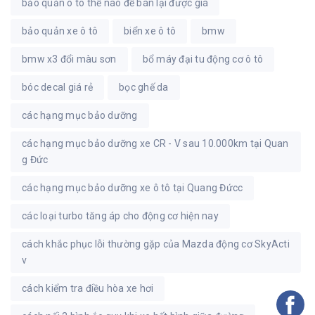
bảo quản ô tô thế nào để bán lại được giá
bảo quản xe ô tô
biển xe ô tô
bmw
bmw x3 đổi màu sơn
bổ máy đại tu động cơ ô tô
bóc decal giá rẻ
bọc ghế da
các hạng mục bảo dưỡng
các hạng mục bảo dưỡng xe CR - V sau 10.000km tại Quan
g Đức
các hạng mục bảo dưỡng xe ô tô tại Quang Đứcc
các loại turbo tăng áp cho động cơ hiện nay
cách khắc phục lỗi thường gặp của Mazda động cơ SkyActi
v
cách kiểm tra điều hòa xe hơi