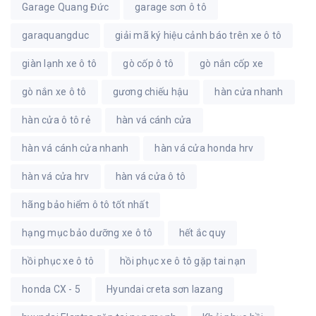
Garage Quang Đức
garage sơn ô tô
garaquangduc
giải mã ký hiệu cảnh báo trên xe ô tô
giàn lạnh xe ô tô
gò cốp ô tô
gò nắn cốp xe
gò nắn xe ô tô
gương chiếu hậu
hàn cửa nhanh
hàn cửa ô tô rẻ
hàn vá cánh cửa
hàn vá cánh cửa nhanh
hàn vá cửa honda hrv
hàn vá cửa hrv
hàn vá cửa ô tô
hãng bảo hiểm ô tô tốt nhất
hạng mục bảo dưỡng xe ô tô
hết ắc quy
hồi phục xe ô tô
hồi phục xe ô tô gặp tai nạn
honda CX - 5
Hyundai creta sơn lazang