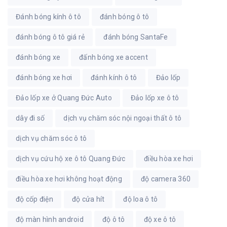
Đánh bóng kính ô tô
đánh bóng ô tô
đánh bóng ô tô giá rẻ
đánh bóng SantaFe
đánh bóng xe
đấnh bóng xe accent
đánh bóng xe hơi
đánh kính ô tô
Đảo lốp
Đảo lốp xe ở Quang Đức Auto
Đảo lốp xe ô tô
dây đi số
dịch vụ chăm sóc nội ngoại thất ô tô
dịch vụ chăm sóc ô tô
dịch vụ cứu hộ xe ô tô Quang Đức
điều hòa xe hơi
điều hòa xe hơi không hoạt động
độ camera 360
độ cốp điện
độ cửa hít
độ loa ô tô
độ màn hình android
độ ô tô
độ xe ô tô