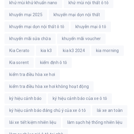
khử mùi khử khuẩn nano
khử mùi nội thất ô tô
khuyến mại 2025
khuyến mại dọn nội thất
khuyến mại dọn nội thất ô tô
khuyễn mại ô tô
khuyến mãi sửa chữa
khuyến mãi voucher
Kia Cerato
kia k3
kia k3 2024
kia morning
Kia sorent
kiểm định ô tô
kiểm tra điều hòa xe hơi
kiểm tra điều hòa xe hơi không hoạt động
ký hiệu cảnh báo
ký hiệu cảnh báo của xe ô tô
ký hiệu cảnh báo đáng chú ý của xe ô tô
lái xe an toàn
lái xe tiết kiệm nhiên liệu
làm sạch hệ thống nhiên liệu