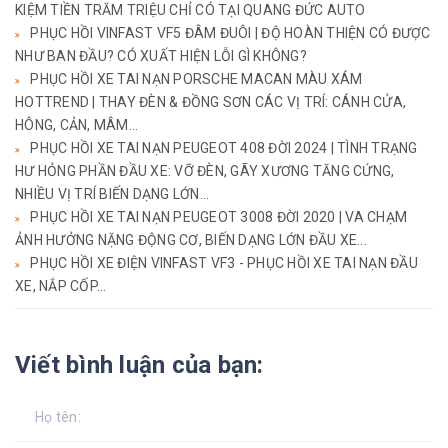
KIỆM TIỀN TRĂM TRIỆU CHỈ CÓ TẠI QUANG ĐỨC AUTO
PHỤC HỒI VINFAST VF5 ĐÂM ĐUÔI | ĐỘ HOÀN THIỆN CÓ ĐƯỢC
NHƯ BAN ĐẦU? CÓ XUẤT HIỆN LỖI GÌ KHÔNG?
PHỤC HỒI XE TAI NẠN PORSCHE MACAN MÀU XÁM
HOTTREND | THAY ĐÈN & ĐỒNG SƠN CÁC VỊ TRÍ: CÁNH CỬA,
HÔNG, CẢN, MÂM...
PHỤC HỒI XE TAI NẠN PEUGEOT 408 ĐỜI 2024 | TÌNH TRẠNG
HƯ HỎNG PHẦN ĐẦU XE: VỠ ĐÈN, GÃY XƯƠNG TĂNG CỨNG,
NHIỀU VỊ TRÍ BIẾN DẠNG LỚN...
PHỤC HỒI XE TAI NẠN PEUGEOT 3008 ĐỜI 2020 | VA CHẠM
ẢNH HƯỞNG NẶNG ĐỘNG CƠ, BIẾN DẠNG LỚN ĐẦU XE...
PHỤC HỒI XE ĐIỆN VINFAST VF3 - PHỤC HỒI XE TAI NẠN ĐẦU
XE, NẮP CỐP...
Viết bình luận của bạn: