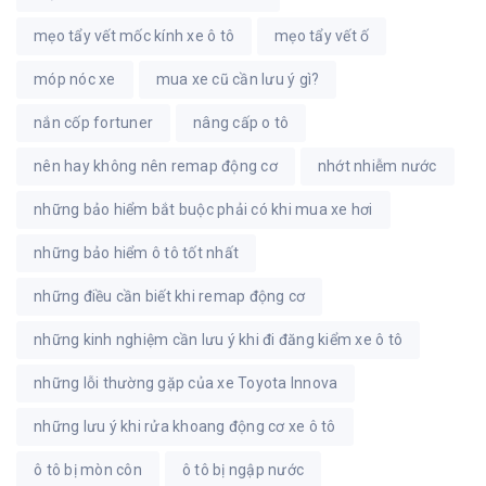
mẹo tẩy vết mốc kính xe ô tô
mẹo tẩy vết ố
móp nóc xe
mua xe cũ cần lưu ý gì?
nắn cốp fortuner
nâng cấp o tô
nên hay không nên remap động cơ
nhớt nhiễm nước
những bảo hiểm bắt buộc phải có khi mua xe hơi
những bảo hiểm ô tô tốt nhất
những điều cần biết khi remap động cơ
những kinh nghiệm cần lưu ý khi đi đăng kiểm xe ô tô
những lỗi thường gặp của xe Toyota Innova
những lưu ý khi rửa khoang động cơ xe ô tô
ô tô bị mòn côn
ô tô bị ngập nước