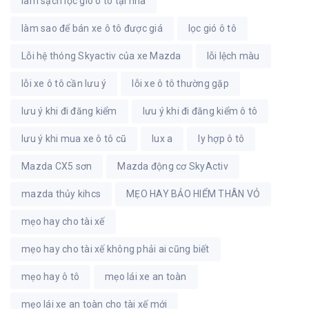
làm sạch lọc gió ô tô tại nhà
làm sao để bán xe ô tô được giá
lọc gió ô tô
Lỗi hệ thóng Skyactiv của xe Mazda
lỗi lệch màu
lỗi xe ô tô cần lưu ý
lỗi xe ô tô thường gặp
lưu ý khi đi đăng kiểm
lưu ý khi đi đăng kiểm ô tô
lưu ý khi mua xe ô tô cũ
lux a
ly hợp ô tô
Mazda CX5 sơn
Mazda động cơ SkyActiv
mazda thủy kihcs
MẸO HAY BẢO HIỂM THÂN VỎ
mẹo hay cho tài xế
mẹo hay cho tài xế không phải ai cũng biết
mẹo hay ô tô
mẹo lái xe an toàn
mẹo lái xe an toàn cho tài xế mới