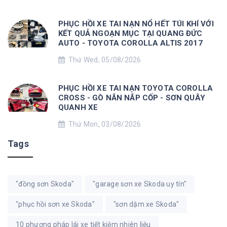
PHỤC HỒI XE TAI NẠN NỔ HẾT TÚI KHÍ VỚI
KẾT QUẢ NGOẠN MỤC TẠI QUANG ĐỨC
AUTO - TOYOTA COROLLA ALTIS 2017
Thứ Wed, 05/08/2026
PHỤC HỒI XE TAI NẠN TOYOTA COROLLA
CROSS - GÒ NẮN NẮP CỐP - SƠN QUÂY
QUANH XE
Thứ Mon, 03/08/2026
Tags
"đồng sơn Skoda"
"garage sơn xe Skoda uy tín"
"phục hồi sơn xe Skoda"
"sơn dặm xe Skoda"
10 phương pháp lái xe tiết kiệm nhiên liệu