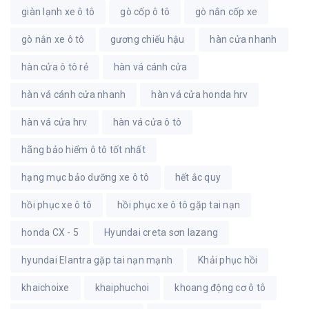
giàn lạnh xe ô tô
gò cốp ô tô
gò nắn cốp xe
gò nắn xe ô tô
gương chiếu hậu
hàn cửa nhanh
hàn cửa ô tô rẻ
hàn vá cánh cửa
hàn vá cánh cửa nhanh
hàn vá cửa honda hrv
hàn vá cửa hrv
hàn vá cửa ô tô
hãng bảo hiểm ô tô tốt nhất
hạng mục bảo dưỡng xe ô tô
hết ắc quy
hồi phục xe ô tô
hồi phục xe ô tô gặp tai nạn
honda CX - 5
Hyundai creta sơn lazang
hyundai Elantra gặp tai nạn mạnh
Khải phục hồi
khaichoixe
khaiphuchoi
khoang động cơ ô tô