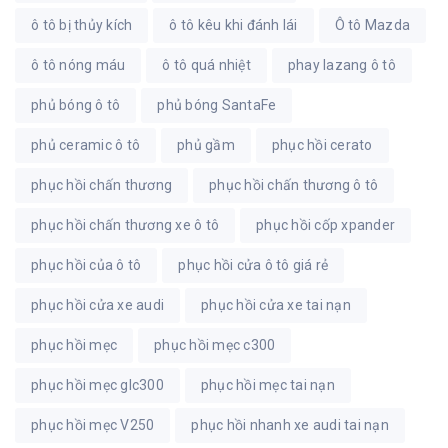
ô tô bị thủy kích
ô tô kêu khi đánh lái
Ô tô Mazda
ô tô nóng máu
ô tô quá nhiệt
phay lazang ô tô
phủ bóng ô tô
phủ bóng SantaFe
phủ ceramic ô tô
phủ gầm
phục hồi cerato
phục hồi chấn thương
phục hồi chấn thương ô tô
phục hồi chấn thương xe ô tô
phục hồi cốp xpander
phục hồi của ô tô
phục hồi cửa ô tô giá rẻ
phục hồi cửa xe audi
phục hồi cửa xe tai nạn
phục hồi mẹc
phục hồi mẹc c300
phục hồi mẹc glc300
phục hồi mẹc tai nạn
phục hồi mẹc V250
phục hồi nhanh xe audi tai nạn