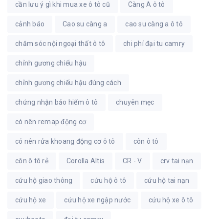
cần lưu ý gì khi mua xe ô tô cũ
Càng A ô tô
cảnh báo
Cao su càng a
cao su càng a ô tô
chăm sóc nội ngoại thất ô tô
chi phí đại tu camry
chỉnh gương chiếu hậu
chỉnh gương chiếu hậu đúng cách
chứng nhận bảo hiểm ô tô
chuyên mẹc
có nên remap động cơ
có nên rửa khoang động cơ ô tô
côn ô tô
côn ô tô rẻ
Corolla Altis
CR - V
crv tai nạn
cứu hộ giao thông
cứu hộ ô tô
cứu hộ tai nạn
cứu hộ xe
cứu hộ xe ngập nước
cứu hộ xe ô tô