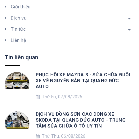
Giới thiệu
Dịch vụ
Tin tức
Liên hệ
Tin liên quan
PHỤC HỒI XE MAZDA 3 - SỬA CHỮA ĐUÔI
XE VỀ NGUYÊN BẢN TẠI QUANG ĐỨC
AUTO
Thứ Fri, 07/08/2026
DỊCH VỤ ĐỒNG SƠN CÁC DÒNG XE
SKODA TẠI QUANG ĐỨC AUTO - TRUNG
TÂM SỬA CHỮA Ô TÔ UY TÍN
Thứ Thu, 06/08/2026