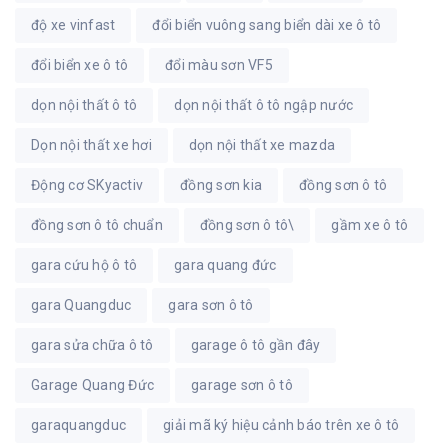
độ xe vinfast
đổi biển vuông sang biển dài xe ô tô
đổi biển xe ô tô
đổi màu sơn VF5
dọn nội thất ô tô
dọn nội thất ô tô ngập nước
Dọn nội thất xe hơi
dọn nội thất xe mazda
Động cơ SKyactiv
đồng sơn kia
đồng sơn ô tô
đồng sơn ô tô chuẩn
đồng sơn ô tô\
gầm xe ô tô
gara cứu hộ ô tô
gara quang đức
gara Quangduc
gara sơn ô tô
gara sửa chữa ô tô
garage ô tô gần đây
Garage Quang Đức
garage sơn ô tô
garaquangduc
giải mã ký hiệu cảnh báo trên xe ô tô