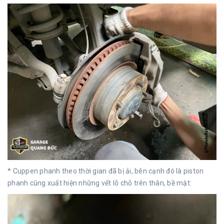
* Cuppen phanh theo thời gian đã bị ải, bên cạnh đó là piston
phanh cũng xuất hiện những vết lỗ chỗ trên thân, bề mặt: