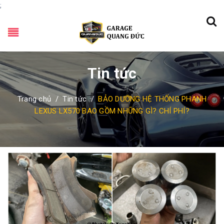
;
Tin tức
Trang chủ
/
Tin tức
/
BẢO DƯỠNG HỆ THỐNG PHANH
LEXUS LX570 BAO GỒM NHỮNG GÌ? CHÍ PHÍ?