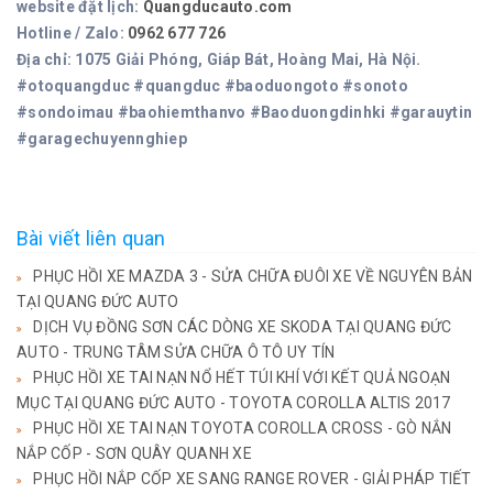
website đặt lịch:
Quangducauto.com
Hotline / Zalo:
0962 677 726
Địa chỉ: 1075 Giải Phóng, Giáp Bát, Hoàng Mai, Hà Nội.
#otoquangduc #quangduc #baoduongoto #sonoto
#sondoimau #baohiemthanvo #Baoduongdinhki #garauytin
#garagechuyennghiep
Bài viết liên quan
PHỤC HỒI XE MAZDA 3 - SỬA CHỮA ĐUÔI XE VỀ NGUYÊN BẢN
TẠI QUANG ĐỨC AUTO
DỊCH VỤ ĐỒNG SƠN CÁC DÒNG XE SKODA TẠI QUANG ĐỨC
AUTO - TRUNG TÂM SỬA CHỮA Ô TÔ UY TÍN
PHỤC HỒI XE TAI NẠN NỔ HẾT TÚI KHÍ VỚI KẾT QUẢ NGOẠN
MỤC TẠI QUANG ĐỨC AUTO - TOYOTA COROLLA ALTIS 2017
PHỤC HỒI XE TAI NẠN TOYOTA COROLLA CROSS - GÒ NẮN
NẮP CỐP - SƠN QUÂY QUANH XE
PHỤC HỒI NẮP CỐP XE SANG RANGE ROVER - GIẢI PHÁP TIẾT