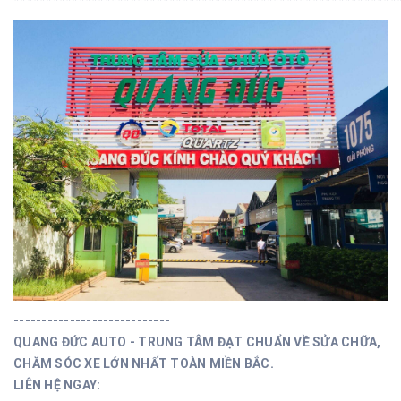
----------------------------
QUANG ĐỨC AUTO - TRUNG TÂM ĐẠT CHUẨN VỀ SỬA CHỮA,
CHĂM SÓC XE LỚN NHẤT TOÀN MIỀN BẮC.
LIÊN HỆ NGAY: