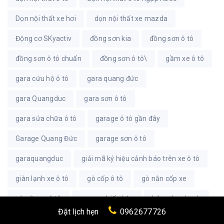
Dọn nội thất xe hơi
dọn nội thất xe mazda
Động cơ SKyactiv
đồng sơn kia
đồng sơn ô tô
đồng sơn ô tô chuẩn
đồng sơn ô tô\
gầm xe ô tô
gara cứu hộ ô tô
gara quang đức
gara Quangduc
gara sơn ô tô
gara sửa chữa ô tô
garage ô tô gần đây
Garage Quang Đức
garage sơn ô tô
garaquangduc
giải mã ký hiệu cảnh báo trên xe ô tô
giàn lạnh xe ô tô
gò cốp ô tô
gò nắn cốp xe
gò nắn xe ô tô
gương chiếu hậu
hàn cửa nhanh
Đặt lịch hẹn
0962677726
hàn cửa ô tô rẻ
hàn vá cánh cửa