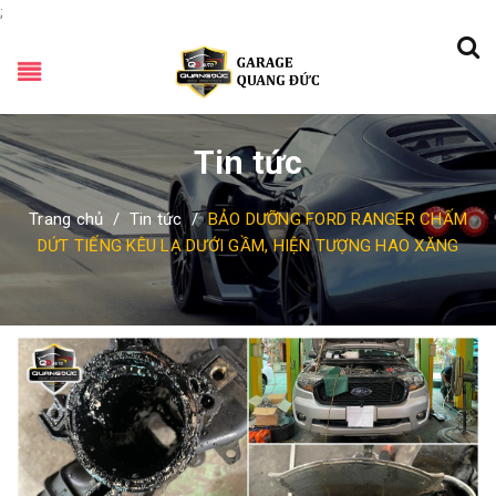
;
Tin tức
Trang chủ
/
Tin tức
/
BẢO DƯỠNG FORD RANGER CHẤM
DỨT TIẾNG KÊU LẠ DƯỚI GẦM, HIỆN TƯỢNG HAO XĂNG