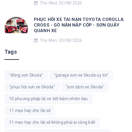
Thứ Wed, 05/08/2026
PHỤC HỒI XE TAI NẠN TOYOTA COROLLA
CROSS - GÒ NẮN NẮP CỐP - SƠN QUÂY
QUANH XE
Thứ Mon, 03/08/2026
Tags
"đồng sơn Skoda"
"garage sơn xe Skoda uy tín"
"phục hồi sơn xe Skoda"
"sơn dặm xe Skoda"
10 phương pháp lái xe tiết kiệm nhiên liệu
11 mẹo hay cho tài xế
11 mẹo hay cho tài xế không phải ai cũng biết