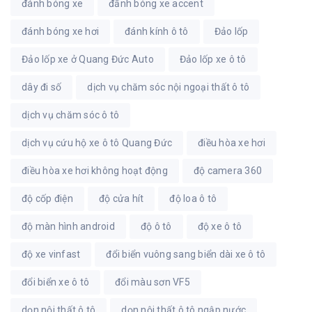
đánh bóng xe
đấnh bóng xe accent
đánh bóng xe hơi
đánh kính ô tô
Đảo lốp
Đảo lốp xe ở Quang Đức Auto
Đảo lốp xe ô tô
dây đi số
dịch vụ chăm sóc nội ngoại thất ô tô
dịch vụ chăm sóc ô tô
dịch vụ cứu hộ xe ô tô Quang Đức
điều hòa xe hơi
điều hòa xe hơi không hoạt động
độ camera 360
độ cốp điện
độ cửa hít
độ loa ô tô
độ màn hình android
độ ô tô
độ xe ô tô
độ xe vinfast
đổi biển vuông sang biển dài xe ô tô
đổi biển xe ô tô
đổi màu sơn VF5
dọn nội thất ô tô
dọn nội thất ô tô ngập nước