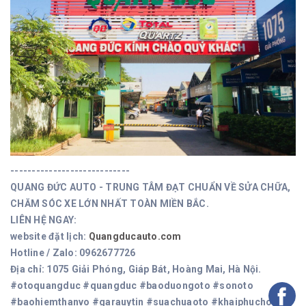
----------------------------
QUANG ĐỨC AUTO - TRUNG TÂM ĐẠT CHUẨN VỀ SỬA CHỮA,
CHĂM SÓC XE LỚN NHẤT TOÀN MIỀN BẮC.
LIÊN HỆ NGAY:
website đặt lịch:
Quangducauto.com
Hotline / Zalo: 0962677726
Địa chỉ: 1075 Giải Phóng, Giáp Bát, Hoàng Mai, Hà Nội.
#otoquangduc #quangduc #baoduongoto #sonoto
#baohiemthanvo #garauytin #suachuaoto #khaiphuchoi