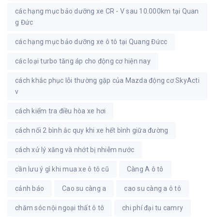
các hạng mục bảo dưỡng xe CR - V sau 10.000km tại Quan
g Đức
các hạng mục bảo dưỡng xe ô tô tại Quang Đứcc
các loại turbo tăng áp cho động cơ hiện nay
cách khắc phục lỗi thường gặp của Mazda động cơ SkyActi
v
cách kiểm tra điều hòa xe hơi
cách nối 2 bình ắc quy khi xe hết bình giữa đường
cách xử lý xăng và nhớt bị nhiễm nước
cần lưu ý gì khi mua xe ô tô cũ
Càng A ô tô
cảnh báo
Cao su càng a
cao su càng a ô tô
chăm sóc nội ngoại thất ô tô
chi phí đại tu camry