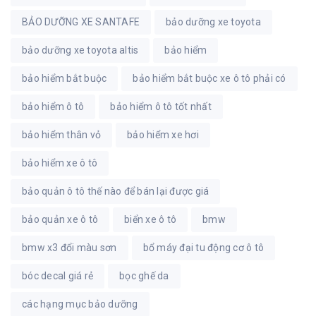
BẢO DƯỠNG XE SANTAFE
bảo dưỡng xe toyota
bảo dưỡng xe toyota altis
bảo hiểm
bảo hiểm bắt buộc
bảo hiểm bắt buộc xe ô tô phải có
bảo hiểm ô tô
bảo hiểm ô tô tốt nhất
bảo hiểm thân vỏ
bảo hiểm xe hơi
bảo hiểm xe ô tô
bảo quản ô tô thế nào để bán lại được giá
bảo quản xe ô tô
biển xe ô tô
bmw
bmw x3 đổi màu sơn
bổ máy đại tu động cơ ô tô
bóc decal giá rẻ
bọc ghế da
các hạng mục bảo dưỡng