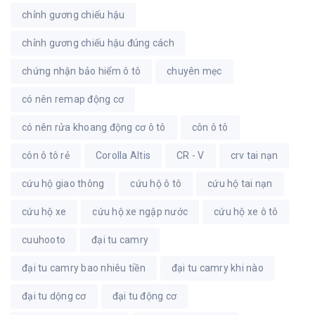
chỉnh gương chiếu hậu
chỉnh gương chiếu hậu đúng cách
chứng nhận bảo hiểm ô tô
chuyên mẹc
có nên remap động cơ
có nên rửa khoang động cơ ô tô
côn ô tô
côn ô tô rẻ
Corolla Altis
CR - V
crv tai nạn
cứu hộ giao thông
cứu hộ ô tô
cứu hộ tai nạn
cứu hộ xe
cứu hộ xe ngập nước
cứu hộ xe ô tô
cuuhooto
đại tu camry
đại tu camry bao nhiêu tiền
đại tu camry khi nào
đại tu dộng cơ
đại tu động cơ