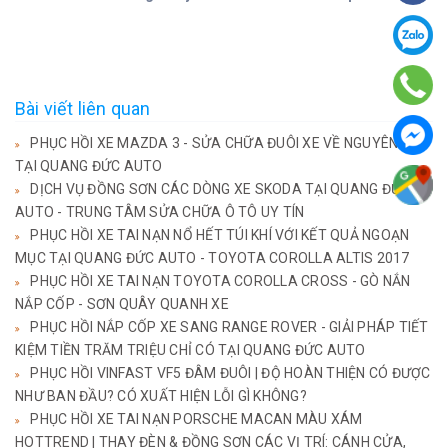
Bài viết liên quan
PHỤC HỒI XE MAZDA 3 - SỬA CHỮA ĐUÔI XE VỀ NGUYÊN BẢN
TẠI QUANG ĐỨC AUTO
DỊCH VỤ ĐỒNG SƠN CÁC DÒNG XE SKODA TẠI QUANG ĐỨC
AUTO - TRUNG TÂM SỬA CHỮA Ô TÔ UY TÍN
PHỤC HỒI XE TAI NẠN NỔ HẾT TÚI KHÍ VỚI KẾT QUẢ NGOẠN
MỤC TẠI QUANG ĐỨC AUTO - TOYOTA COROLLA ALTIS 2017
PHỤC HỒI XE TAI NẠN TOYOTA COROLLA CROSS - GÒ NẮN
NẮP CỐP - SƠN QUÂY QUANH XE
PHỤC HỒI NẮP CỐP XE SANG RANGE ROVER - GIẢI PHÁP TIẾT
KIỆM TIỀN TRĂM TRIỆU CHỈ CÓ TẠI QUANG ĐỨC AUTO
PHỤC HỒI VINFAST VF5 ĐÂM ĐUÔI | ĐỘ HOÀN THIỆN CÓ ĐƯỢC
NHƯ BAN ĐẦU? CÓ XUẤT HIỆN LỖI GÌ KHÔNG?
PHỤC HỒI XE TAI NẠN PORSCHE MACAN MÀU XÁM
HOTTREND | THAY ĐÈN & ĐỒNG SƠN CÁC VỊ TRÍ: CÁNH CỬA,