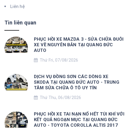
Liên hệ
Tin liên quan
PHỤC HỒI XE MAZDA 3 - SỬA CHỮA ĐUÔI
XE VỀ NGUYÊN BẢN TẠI QUANG ĐỨC
AUTO
Thứ Fri, 07/08/2026
DỊCH VỤ ĐỒNG SƠN CÁC DÒNG XE
SKODA TẠI QUANG ĐỨC AUTO - TRUNG
TÂM SỬA CHỮA Ô TÔ UY TÍN
Thứ Thu, 06/08/2026
PHỤC HỒI XE TAI NẠN NỔ HẾT TÚI KHÍ VỚI
KẾT QUẢ NGOẠN MỤC TẠI QUANG ĐỨC
AUTO - TOYOTA COROLLA ALTIS 2017