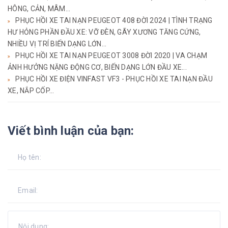
HÔNG, CẢN, MÂM...
PHỤC HỒI XE TAI NẠN PEUGEOT 408 ĐỜI 2024 | TÌNH TRẠNG
HƯ HỎNG PHẦN ĐẦU XE: VỠ ĐÈN, GÃY XƯƠNG TĂNG CỨNG,
NHIỀU VỊ TRÍ BIẾN DẠNG LỚN...
PHỤC HỒI XE TAI NẠN PEUGEOT 3008 ĐỜI 2020 | VA CHẠM
ẢNH HƯỞNG NẶNG ĐỘNG CƠ, BIẾN DẠNG LỚN ĐẦU XE...
PHỤC HỒI XE ĐIỆN VINFAST VF3 - PHỤC HỒI XE TAI NẠN ĐẦU
XE, NẮP CỐP...
Viết bình luận của bạn: