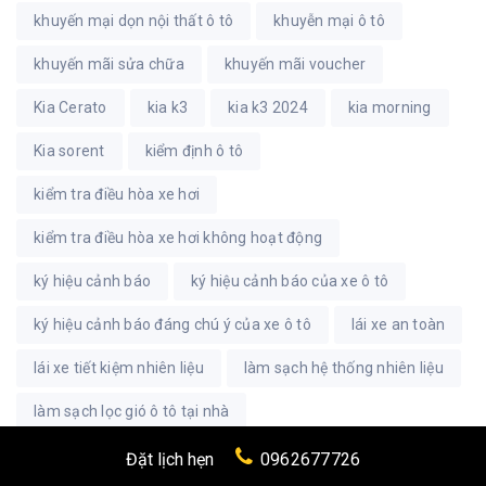
khuyến mại dọn nội thất ô tô
khuyễn mại ô tô
khuyến mãi sửa chữa
khuyến mãi voucher
Kia Cerato
kia k3
kia k3 2024
kia morning
Kia sorent
kiểm định ô tô
kiểm tra điều hòa xe hơi
kiểm tra điều hòa xe hơi không hoạt động
ký hiệu cảnh báo
ký hiệu cảnh báo của xe ô tô
ký hiệu cảnh báo đáng chú ý của xe ô tô
lái xe an toàn
lái xe tiết kiệm nhiên liệu
làm sạch hệ thống nhiên liệu
làm sạch lọc gió ô tô tại nhà
làm sao để bán xe ô tô được giá
lọc gió ô tô
Đặt lịch hẹn
0962677726