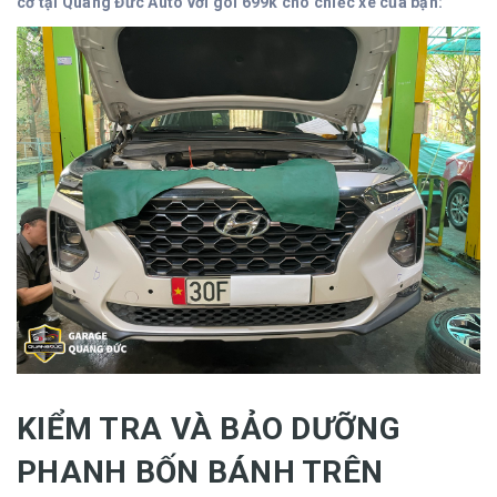
cơ tại Quang Đức Auto với gói 699k cho chiếc xe của bạn:
KIỂM TRA VÀ BẢO DƯỠNG
PHANH BỐN BÁNH TRÊN