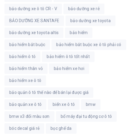
bảo dưỡng xe ô tô CR - V
bảo dưỡng xe rẻ
BẢO DƯỠNG XE SANTAFE
bảo dưỡng xe toyota
bảo dưỡng xe toyota altis
bảo hiểm
bảo hiểm bắt buộc
bảo hiểm bắt buộc xe ô tô phải có
bảo hiểm ô tô
bảo hiểm ô tô tốt nhất
bảo hiểm thân vỏ
bảo hiểm xe hơi
bảo hiểm xe ô tô
bảo quản ô tô thế nào để bán lại được giá
bảo quản xe ô tô
biển xe ô tô
bmw
bmw x3 đổi màu sơn
bổ máy đại tu động cơ ô tô
bóc decal giá rẻ
bọc ghế da