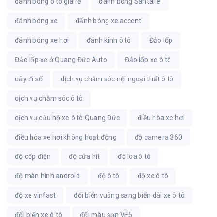
đánh bóng ô tô giá rẻ
đánh bóng SantaFe
đánh bóng xe
đấnh bóng xe accent
đánh bóng xe hơi
đánh kính ô tô
Đảo lốp
Đảo lốp xe ở Quang Đức Auto
Đảo lốp xe ô tô
dây đi số
dịch vụ chăm sóc nội ngoại thất ô tô
dịch vụ chăm sóc ô tô
dịch vụ cứu hộ xe ô tô Quang Đức
điều hòa xe hơi
điều hòa xe hơi không hoạt động
độ camera 360
độ cốp điện
độ cửa hít
độ loa ô tô
độ màn hình android
độ ô tô
độ xe ô tô
độ xe vinfast
đổi biển vuông sang biển dài xe ô tô
đổi biển xe ô tô
đổi màu sơn VF5