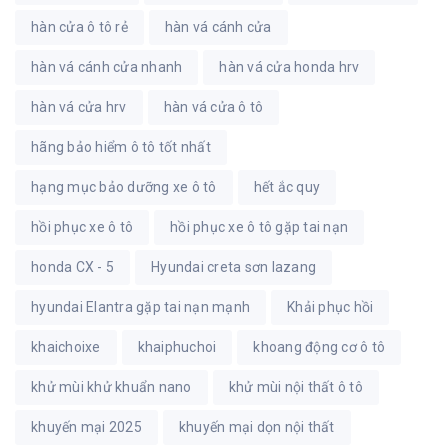
hàn cửa ô tô rẻ
hàn vá cánh cửa
hàn vá cánh cửa nhanh
hàn vá cửa honda hrv
hàn vá cửa hrv
hàn vá cửa ô tô
hãng bảo hiểm ô tô tốt nhất
hạng mục bảo dưỡng xe ô tô
hết ắc quy
hồi phục xe ô tô
hồi phục xe ô tô gặp tai nạn
honda CX - 5
Hyundai creta sơn lazang
hyundai Elantra gặp tai nạn mạnh
Khải phục hồi
khaichoixe
khaiphuchoi
khoang động cơ ô tô
khử mùi khử khuẩn nano
khử mùi nội thất ô tô
khuyến mại 2025
khuyến mại dọn nội thất