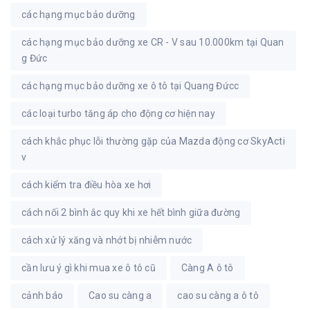
các hạng mục bảo dưỡng
các hạng mục bảo dưỡng xe CR - V sau 10.000km tại Quan
g Đức
các hạng mục bảo dưỡng xe ô tô tại Quang Đứcc
các loại turbo tăng áp cho động cơ hiện nay
cách khắc phục lỗi thường gặp của Mazda động cơ SkyActi
v
cách kiểm tra điều hòa xe hơi
cách nối 2 bình ắc quy khi xe hết bình giữa đường
cách xử lý xăng và nhớt bị nhiễm nước
cần lưu ý gì khi mua xe ô tô cũ
Càng A ô tô
cảnh báo
Cao su càng a
cao su càng a ô tô