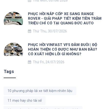
Thứ Mon, 03/08/2026
PHỤC HỒI NẮP CỐP XE SANG RANGE
ROVER - GIẢI PHÁP TIẾT KIỆM TIỀN TRĂM
TRIỆU CHỈ CÓ TẠI QUANG ĐỨC AUTO
Thứ Thu, 30/07/2026
PHỤC HỒI VINFAST VF5 ĐÂM ĐUÔI | ĐỘ
HOÀN THIỆN CÓ ĐƯỢC NHƯ BAN ĐẦU?
CÓ XUẤT HIỆN LỖI GÌ KHÔNG?
Thứ Fri, 24/07/2026
Tags
10 phương pháp lái xe tiết kiệm nhiên liệu
11 mẹo hay cho tài xế