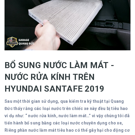
BỔ SUNG NƯỚC LÀM MÁT -
NƯỚC RỬA KÍNH TRÊN
HYUNDAI SANTAFE 2019
Sau một thời gian sử dụng, qua kiểm tra kỹ thuật tại Quang
Đức thấy rằng các loại nước trên chiếc xe này đều bị tiêu hao
ví dụ như: “ nước rửa kính, nước làm mát…” vì vậy chúng tôi đã
tiến hành bổ sung bằng các loại nước chuyên dụng cho xe,
Riêng phần nước làm mát tiêu hao có thể gây hại cho động cơ