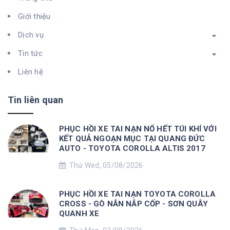
Giới thiệu
Dịch vụ
Tin tức
Liên hệ
Tin liên quan
PHỤC HỒI XE TAI NẠN NỔ HẾT TÚI KHÍ VỚI
KẾT QUẢ NGOẠN MỤC TẠI QUANG ĐỨC
AUTO - TOYOTA COROLLA ALTIS 2017
Thứ Wed, 05/08/2026
PHỤC HỒI XE TAI NẠN TOYOTA COROLLA
CROSS - GÒ NẮN NẮP CỐP - SƠN QUÂY
QUANH XE