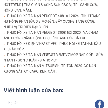
HOTTREND | THAY ĐÈN & ĐỒNG SƠN CÁC VỊ TRÍ: CÁNH CỬA,
HÔNG, CẢN, MÂM...
PHỤC HỒI XE TAI NẠN PEUGEOT 408 ĐỜI 2024 | TÌNH TRẠNG
HƯ HỎNG PHẦN ĐẦU XE: VỠ ĐÈN, GÃY XƯƠNG TĂNG CỨNG,
NHIỀU VỊ TRÍ BIẾN DẠNG LỚN...
PHỤC HỒI XE TAI NẠN PEUGEOT 3008 ĐỜI 2020 | VA CHẠM
ẢNH HƯỞNG NẶNG ĐỘNG CƠ, BIẾN DẠNG LỚN ĐẦU XE...
PHỤC HỒI XE ĐIỆN VINFAST VF3 - PHỤC HỒI XE TAI NẠN ĐẦU
XE, NẮP CỐP...
PHỤC HỒI XE TAI NẠN VINFAST VFMPV7 MÓP NẮP CỐP - SỬA
NHANH - SƠN CHUẨN - GIÁ HỢP LÝ
PHỤC HỒI XE TAI NẠN MITSUBISHI TRITON 2020: GÒ NẮN
XƯƠNG SẮT XY, CAPO, ĐÈN, CẢN...
Viết bình luận của bạn: