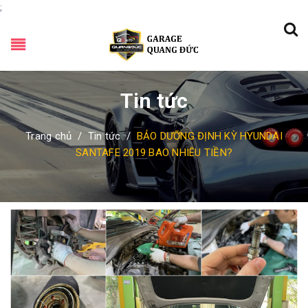
;
Tin tức
Trang chủ
/
Tin tức
/
BẢO DƯỠNG ĐỊNH KỲ HYUNDAI
SANTAFE 2019 BAO NHIÊU TIỀN?