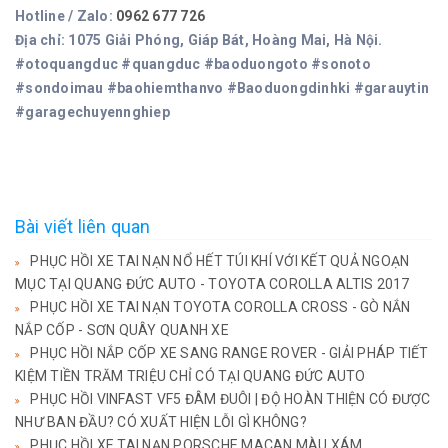
Hotline / Zalo:
0962 677 726
Địa chỉ: 1075 Giải Phóng, Giáp Bát, Hoàng Mai, Hà Nội.
#otoquangduc #quangduc #baoduongoto #sonoto
#sondoimau #baohiemthanvo #Baoduongdinhki #garauytin
#garagechuyennghiep
Bài viết liên quan
PHỤC HỒI XE TAI NẠN NỔ HẾT TÚI KHÍ VỚI KẾT QUẢ NGOẠN
MỤC TẠI QUANG ĐỨC AUTO - TOYOTA COROLLA ALTIS 2017
PHỤC HỒI XE TAI NẠN TOYOTA COROLLA CROSS - GÒ NẮN
NẮP CỐP - SƠN QUÂY QUANH XE
PHỤC HỒI NẮP CỐP XE SANG RANGE ROVER - GIẢI PHÁP TIẾT
KIỆM TIỀN TRĂM TRIỆU CHỈ CÓ TẠI QUANG ĐỨC AUTO
PHỤC HỒI VINFAST VF5 ĐÂM ĐUÔI | ĐỘ HOÀN THIỆN CÓ ĐƯỢC
NHƯ BAN ĐẦU? CÓ XUẤT HIỆN LỖI GÌ KHÔNG?
PHỤC HỒI XE TAI NẠN PORSCHE MACAN MÀU XÁM