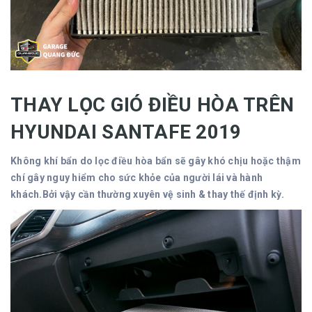
THAY LỌC GIÓ ĐIỀU HÒA TRÊN
HYUNDAI SANTAFE 2019
Không khí bẩn do lọc điều hòa bẩn sẽ gây khó chịu hoặc thậm
chí gây nguy hiểm cho sức khỏe của người lái và hành
khách.Bởi vậy cần thường xuyên vệ sinh & thay thế định kỳ.