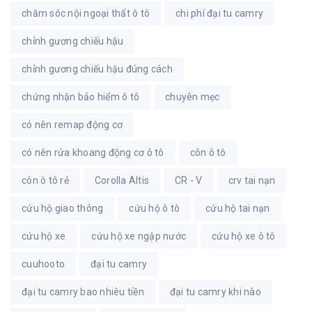
chăm sóc nội ngoại thất ô tô
chi phí đại tu camry
chỉnh gương chiếu hậu
chỉnh gương chiếu hậu đúng cách
chứng nhận bảo hiểm ô tô
chuyên mẹc
có nên remap động cơ
có nên rửa khoang động cơ ô tô
côn ô tô
côn ô tô rẻ
Corolla Altis
CR - V
crv tai nạn
cứu hộ giao thông
cứu hộ ô tô
cứu hộ tai nạn
cứu hộ xe
cứu hộ xe ngập nước
cứu hộ xe ô tô
cuuhooto
đại tu camry
đại tu camry bao nhiêu tiền
đại tu camry khi nào