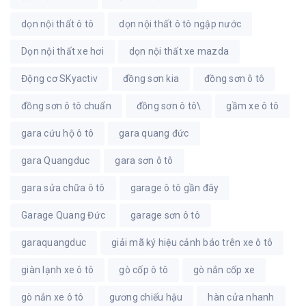
dọn nội thất ô tô
dọn nội thất ô tô ngập nước
Dọn nội thất xe hơi
dọn nội thất xe mazda
Động cơ SKyactiv
đồng sơn kia
đồng sơn ô tô
đồng sơn ô tô chuẩn
đồng sơn ô tô\
gầm xe ô tô
gara cứu hộ ô tô
gara quang đức
gara Quangduc
gara sơn ô tô
gara sửa chữa ô tô
garage ô tô gần đây
Garage Quang Đức
garage sơn ô tô
garaquangduc
giải mã ký hiệu cảnh báo trên xe ô tô
giàn lạnh xe ô tô
gò cốp ô tô
gò nắn cốp xe
gò nắn xe ô tô
gương chiếu hậu
hàn cửa nhanh