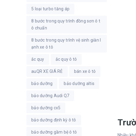
5 loại turbo tăng áp
8 bước trong quy trình đồng sơn ô t
ô chuẩn
8 bước trong quy trình vệ sinh giàn l
ạnh xe ô tô
ắc quy
ắc quy ô tô
auQR XE GIÁ RẺ
bán xe ô tô
bảo dưỡng
bảo dưỡng altis
bảo dưỡng Audi Q7
bảo dưỡng cx5
Trườ
bảo dưỡng định kỳ ô tô
bảo dưỡng gầm bệ ô tô
Nhiều khá