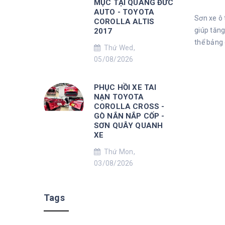
MỤC TẠI QUANG ĐỨC
AUTO - TOYOTA
Sơn xe ô 
COROLLA ALTIS
giúp tăng
2017
thể bảng 
Thứ Wed,
05/08/2026
PHỤC HỒI XE TAI
NẠN TOYOTA
COROLLA CROSS -
GÒ NẮN NẮP CỐP -
SƠN QUÂY QUANH
XE
Thứ Mon,
03/08/2026
Tags