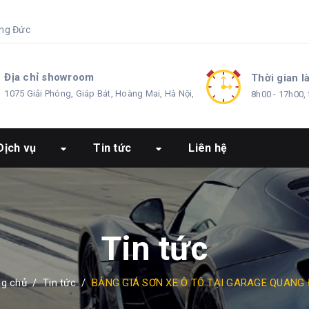
ng Đức
Địa chỉ showroom
Thời gian l
1075 Giải Phóng, Giáp Bát, Hoàng Mai, Hà Nội,
8h00 - 17h00, 
Dịch vụ
Tin tức
Liên hệ
Tin tức
ng chủ
/
Tin tức
/
BẢNG GIÁ SƠN XE Ô TÔ TẠI GARAGE QUANG