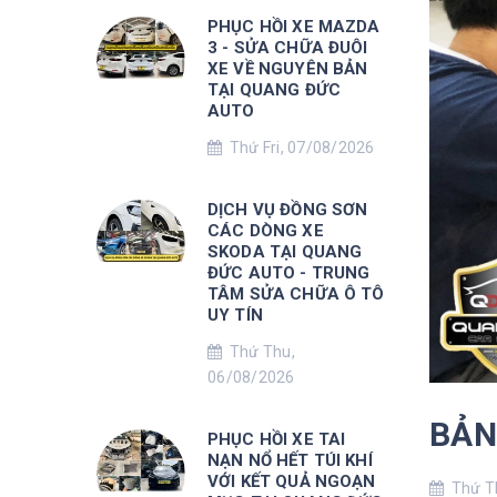
PHỤC HỒI XE MAZDA
3 - SỬA CHỮA ĐUÔI
XE VỀ NGUYÊN BẢN
TẠI QUANG ĐỨC
AUTO
Thứ Fri, 07/08/2026
DỊCH VỤ ĐỒNG SƠN
CÁC DÒNG XE
SKODA TẠI QUANG
ĐỨC AUTO - TRUNG
TÂM SỬA CHỮA Ô TÔ
UY TÍN
Thứ Thu,
06/08/2026
BẢN
PHỤC HỒI XE TAI
NẠN NỔ HẾT TÚI KHÍ
VỚI KẾT QUẢ NGOẠN
Thứ Th