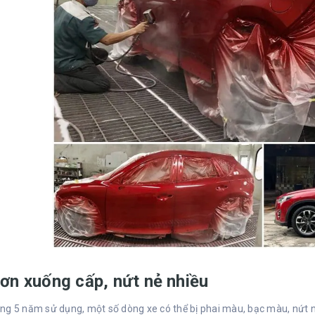
ơn xuống cấp, nứt nẻ nhiều
g 5 năm sử dụng, một số dòng xe có thể bị phai màu, bạc màu, nứt nẻ