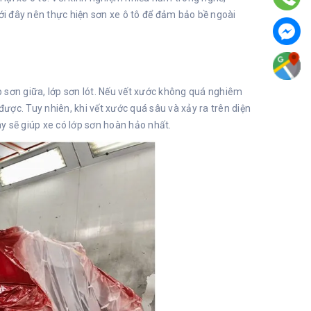
i đây nên thực hiện sơn xe ô tô để đảm bảo bề ngoài
ớp sơn giữa, lớp sơn lót. Nếu vết xước không quá nghiêm
được. Tuy nhiên, khi vết xước quá sâu và xảy ra trên diện
ày sẽ giúp xe có lớp sơn hoàn hảo nhất.