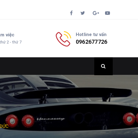
Hotline tư vấn
àm việc
0962677726
thứ 2 - thứ 7
 ĐỨC