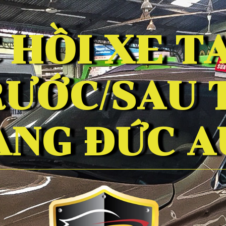
 HỒI XE TA
ƯỚC/SAU 
ANG ĐỨC A