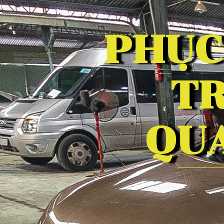
PHỤC
TR
QU