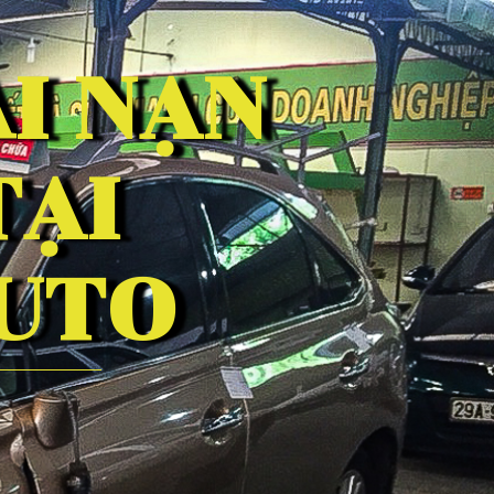
I NẠN
TẠI
UTO