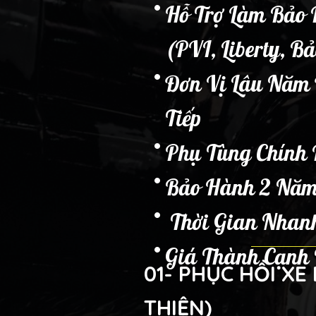
Hỗ Trợ Làm Bảo 
(PVI, Liberty, Bả
Đơn Vị Lâu Năm 
Tiếp
Phụ Tùng Chính
Bảo Hành 2 Nă
Thời Gian Nhan
Giá Thành Cạnh 
01- PHỤC HỒI X
THIỆN)