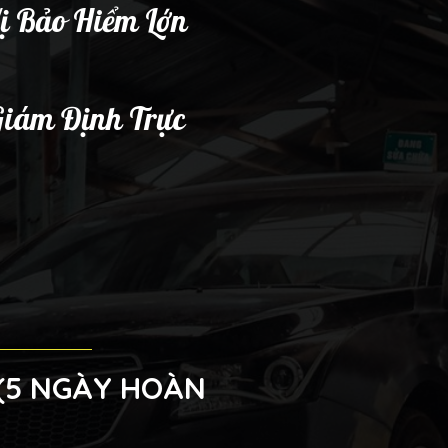
ị Bảo Hiểm Lớn
Giám Định Trực
 (5 NGÀY HOÀN